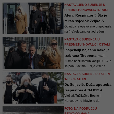
Novalića, Vasvije Vidović
NASTAVLJENO SUĐENJE U
PREDMETU NOVALIĆ I DRUGI
Afera 'Respiratori': Šta je
rekao svjedok Željko S...
Optužba je opetovano prigovarala
na (ne)relevantnost određenih
dokaza, odnosno situaciju u kojoj,
NASTAVAK SUĐENJA U
kako navode, svjedok izlazi iz
PREDMETU 'NOVALIĆ I OSTALI'
okvira/okolnosti na koje svjedoči,
Inspekciji nejasno kako je
tumačeći određene propise i
izabrana 'Srebrena mali...
situacije
Nismo našli komunikaciju FUCZ-a
sa ponuđačima… Nije vršena
korespondencija i ne možemo
NASTAVAK SUĐENJA U AFERI
utvrditi na koji je način ova
'RESPIRATORI'
izabrana kao najbolja ponuda,
Dr. Suljević: Duža upotreba
rekla je Znahor, koja je bila
respiratora ACM 812 A ...
federalni budžetski inspektor
Vještak Tužilaštva Bosne i
Hercegovine izjavio je da
respiratori koji su u aprilu 2020.
FOTO/ NA PODRUČJU
godine nabavljeni za Federaciju
BEGOVOG HANA