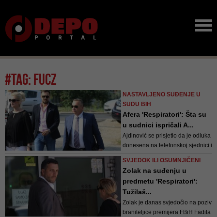
#tag: FUCZ
NASTAVLJENO SUĐENJE U
SUDU BIH
Afera 'Respiratori': Šta su
u sudnici ispričali A...
Ajdinović se prisjetio da je odluka
donesena na telefonskoj sjednici i
da su se dva puta izjašnjavali,
SVJEDOK ILI OSUMNJIČENI
prvo za izdvajanje pet, a onda za
Zolak na suđenju u
sedam miliona konvertibilnih
predmetu 'Respiratori':
maraka (KM). Kako je rekao, ta
Tužilaš...
sredstva su bila vezana za
Zolak je danas svjedočio na poziv
potrebe koje im je dostavio
braniteljice premijera FBiH Fadila
Zavod...