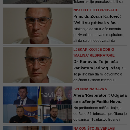
Tokom akcije pronalaska bili su
kantona (Orašje) i Služ...
otežani uslovi za rad, slaba
NISU IH HTJELI PRIHVATITI
vidljivost i jaka struja, te su na
Prim. dr. Zoran Karlović:
terenu bili i pripadnici policijske
'Vršili su pritisak više...
uprave Orašje
Istakao je da su u više navrata
pozivani da prihvate respiratore,
ali da su oni odgovarali da
nemaju potrebu za njima
LJEKAR KOJI JE ODBIO
'MALINA' RESPIRATORE
Dr. Karlović: To je loša
karikatura jednog lošeg r...
To je isto kao da mi govorimo o
običnom fiksnom telefonu i
suvremenom mobitelu. Oni koji su
SPORNA NABAVKA
na vlasti nisam siguran koliko
Afera 'Respiratori': Odgađa
znaju upravljati telefonom, a
se suđenje Fadilu Nova...
pitaju se o suvremenom mobitelu
Na prethodnom ročištu, koje je
najveće androidske tehnologije.
održano 24. februara, pročitana je
To je najveći problem u svemu
optužnica i Tužilaštvo Bosne i
ovome, rek...
Hercegovine i odbrane su iznijele
NAKON ŠTO JE VERLAB