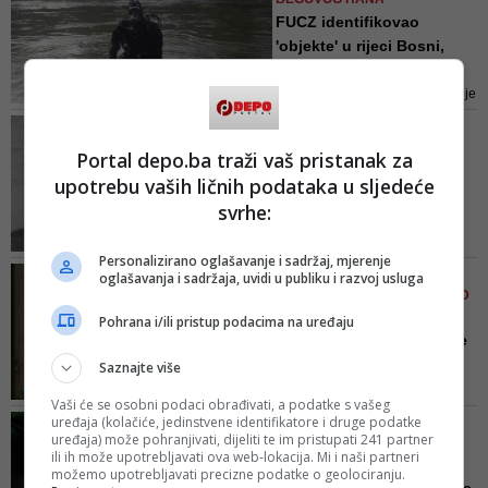
BiH nisu pogodni za liječenje
FUCZ identifikovao
srednje teških i teških pacijenata
'objekte' u rijeci Bosni,
oboljelih od kovida
vjero...
Dvojica turskih radnika kompanije
Cengiz koji su bili angažovani na
SPASIOCI TRAŽE RADNIKA
izgradnji Koridora 5C, u
KOMPANIJE 'CENGIZ INSAT'
Portal depo.ba traži vaš pristanak za
ponedjeljak su u mjestu Topčić
FUCZ u potrazi za drugim
upotrebu vaših ličnih podataka u sljedeće
Polje pored magistralnog puta M-
turskim državljaninom
17 upala u rijeku Bosnu
svrhe:
koj...
Potragu uveliko otežava što je
Personalizirano oglašavanje i sadržaj, mjerenje
rijeka Bosna nabujala, uslijed
POMOĆNICA DIREKTORA
oglašavanja i sadržaja, uvidi u publiku i razvoj usluga
obilnih padavina
FUCZ-A SANITA ALAGIĆ PRED
SUDOM BIH
Pohrana i/ili pristup podacima na uređaju
Skandalozno svjedočenje
u aferi 'Respiratori': 'U ...
Saznajte više
Alagić je svjedočila da je
Vaši će se osobni podaci obrađivati, a podatke s vašeg
ugovorom potpisanim 3. aprila
uređaja (kolačiće, jedinstvene identifikatore i druge podatke
ZBOG NEMOGUĆNOSTI
naznačeno da se radi o
uređaja) može pohranjivati, dijeliti te im pristupati 241 partner
ANGAŽMANA HELIKOPTERA
respiratorima HCM812A, ali da je
ili ih može upotrebljavati ova web-lokacija. Mi i naši partneri
OSBIH
možemo upotrebljavati precizne podatke o geolociranju.
to bila greška, koja je kasnije