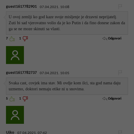
guest1617782901
07.04.2021. 10:08
U ovoj zemlji ko god kaze svoje misljenje je drzavni neprijatelj.
Zuti bi sad vjerovatno volio da je ko Putin i da fino donese zakon da
ga se ne moze skinuti sa vlasti.
Odgovori
7
1
guest1617782737
07.04.2021. 10:05
Svaka cast, covjek ima stav. Mi ovdje kom ilci, sta god nama daju
uzmemo, doktori nemaju etike ni u snovima.
Odgovori
5
1
Ujko
07.04.2021. 07:42