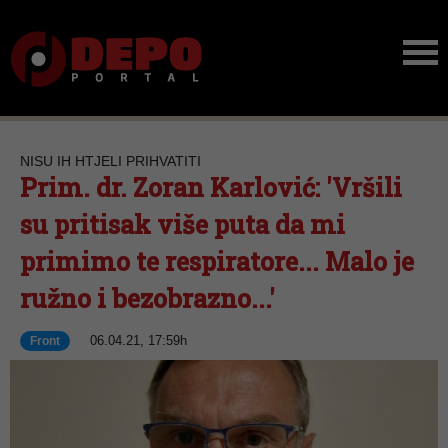
NISU IH HTJELI PRIHVATITI
Prim. dr. Zoran Karlović: 'Vršili
su pritisak više puta da mi
primimo te respiratore... Malo je
ružno i bezobrazno...'
06.04.21, 17:59h
Front