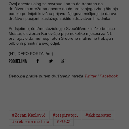
Ovaj anesteziolog se osvrnuo i na to da trenutno na
društvenim mrežama govore da će protiv njega zbog širenja
panike podnijeti krivičnu prijavu. Njegovo mišljenje je da ovo
društvo i pacijenti zaslužuju zaštitu zdravstvenih radnika.
Podsjetimo, šef Anesteziologije Sveučilišne kliničke bolnice
Mostar, dr. Zoran Karlović je prije nekoliko mjeseci za N1
prvi izjavio da mu respiratori Srebrene maline ne trebaju i
odbio ih primiti na svoj odjel.
(N1, DEPO PORTAL/mr)
PODIJELI NA
Depo.ba
pratite putem društvenih mreža
Twitter
i
Facebook
#Zoran Karlović
#respiratori
#skb mostar
#srebrena malina
#FUCZ