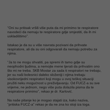
“Oni su pritisak vršili više puta da mi primimo te respiratore
navodeći da nemaju te respiratore gdje smjestiti, da ih mi
uskladištimo”.
Istakao je da su u više navrata pozivani da prihvate
respiratore, ali da su oni odgovarali da nemaju potrebu za
njima.
“Ja to ne mogu shvatiti, pa spremi ih tamo gdje su
neophodni ljudima, a nemojte mene tjerati da prihvatim ono
što mi ne treba. SKB Mostar za sada ti respiratori ne trebaju,
jer su naši bolesnici daleko složeniji i njima trebaju
visokovrijedni respiratori koji mogu u ovoj teškoj situaciji
pružiti neku mogućnost u preživljavanju. Od FUCZ-a su sve
vrijeme, ne jednom, nego više puta dolazila pisma da te
respiratore primimo”, rekao je dr. Karlović.
Na naše pitanje ko je mogao stajati iza, kako naziva,
“pritiska FUCZ-a” rekao je da ne zna ko stoji iza toga.