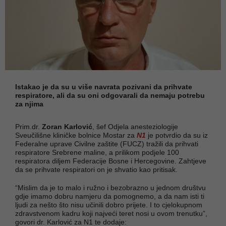
Istakao je da su u više navrata pozivani da prihvate
respiratore, ali da su oni odgovarali da nemaju potrebu
za njima
Prim.dr.
Zoran Karlović
, šef Odjela anesteziologije
Sveučilišne kliničke bolnice Mostar za
N1
je potvrdio da su iz
Federalne uprave Civilne zaštite (FUCZ) tražili da prihvati
respiratore Srebrene maline, a prilikom podjele 100
respiratora diljem Federacije Bosne i Hercegovine. Zahtjeve
da se prihvate respiratori on je shvatio kao pritisak.
“Mislim da je to malo i ružno i bezobrazno u jednom društvu
gdje imamo dobru namjeru da pomognemo, a da nam isti ti
ljudi za nešto što nisu učinili dobro prijete. I to cjelokupnom
zdravstvenom kadru koji najveći teret nosi u ovom trenutku”,
govori dr. Karlović za N1 te dodaje: