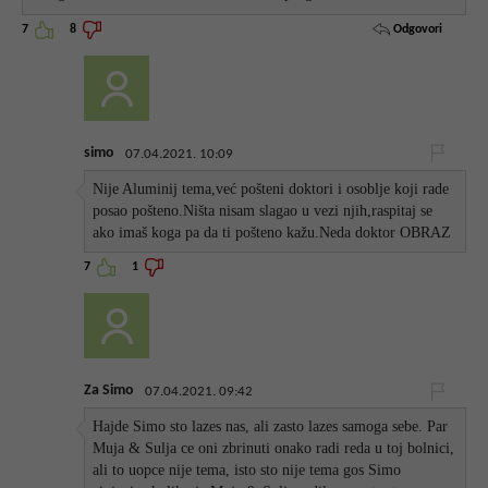
Odgovori
7
8
simo
07.04.2021. 10:09
Nije Aluminij tema,već pošteni doktori i osoblje koji rade
posao pošteno.Ništa nisam slagao u vezi njih,raspitaj se
ako imaš koga pa da ti pošteno kažu.Neda doktor OBRAZ
7
1
Za Simo
07.04.2021. 09:42
Hajde Simo sto lazes nas, ali zasto lazes samoga sebe. Par
Muja & Sulja ce oni zbrinuti onako radi reda u toj bolnici,
ali to uopce nije tema, isto sto nije tema gos Simo