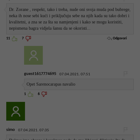
Dr. Zorane , respekt, tako i treba, nude oni svoja muda pod bubrege,
neka ih nose sebi kući i priključuju sebe na njih kada su tako dobri i
kvalitetni, a zna se za šta su namjenjeni i kako se mogu koristiti,
nepismena bagra vidjela šansu da se okoristi...
Odgovori
11
7
guest1617774695
07.04.2021. 07:51
Opet Sarenocarapas navalio
1
6
simo
07.04.2021. 07:35