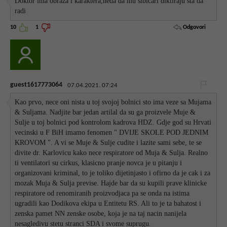
Doktor ima obraza i karaktera,neda da mu šibicari diktiraju šta da
radi
Odgovori
10
1
guest1617773064
07.04.2021. 07:24
Kao prvo, nece oni nista u toj svojoj bolnici sto ima veze sa Mujama
& Suljama. Nadjite bar jedan artilal da su ga proizvele Muje &
Sulje u toj bolnici pod kontrolom kadrova HDZ. Gdje god su Hrvati
vecinski u F BiH imamo fenomen " DVIJE SKOLE POD JEDNIM
KROVOM ". A vi se Muje & Sulje cudite i lazite sami sebe, te se
divite dr. Karlovicu kako nece respiratore od Muja & Sulja. Realno
ti ventilatori su cirkus, klasicno pranje novca je u pitanju i
organizovani kriminal, to je toliko dijetinjasto i ofirno da je cak i za
mozak Muja & Sulja previse. Hajde bar da su kupili prave klinicke
respiratore od renomiranih proizvodjaca pa se onda na istima
ugradili kao Dodikova ekipa u Entitetu RS. Ali to je ta bahatost i
zenska pamet NN zenske osobe, koja je na taj nacin nanijela
nesagledivu stetu stranci SDA i svome suprugu.