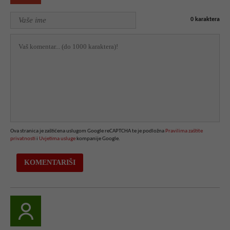
0
karaktera
Ova stranica je zaštićena uslugom Google reCAPTCHA te je podložna
Pravilima zaštite
privatnosti
i
Uvjetima usluge
kompanije Google.