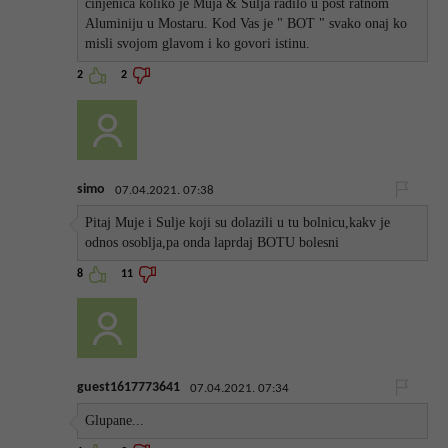
cinjenica koliko je Muja & Sulja radilo u post ratnom
Aluminiju u Mostaru. Kod Vas je " BOT " svako onaj ko
misli svojom glavom i ko govori istinu.
2
2
simo
07.04.2021. 07:38
Pitaj Muje i Sulje koji su dolazili u tu bolnicu,kakv je
odnos osoblja,pa onda laprdaj BOTU bolesni
8
11
guest1617773641
07.04.2021. 07:34
Glupane...