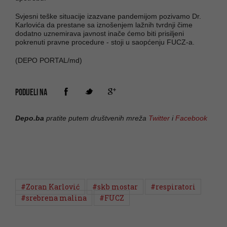
Svjesni teške situacije izazvane pandemijom pozivamo Dr.
Karlovića da prestane sa iznošenjem lažnih tvrdnji čime
dodatno uznemirava javnost inače ćemo biti prisiljeni
pokrenuti pravne procedure - stoji u saopćenju FUCZ-a.
(DEPO PORTAL/md)
PODIJELI NA
Depo.ba
pratite putem društvenih mreža
Twitter
i
Facebook
#Zoran Karlović
#skb mostar
#respiratori
#srebrena malina
#FUCZ