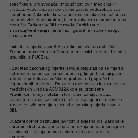
specifikaciju proizvođača i mogućnosti ovih medicinskih
uređaja. Federalna uprava civilne zaštite poduzela je sve
neophodne Zakonske korake prilikom instalacije i puštanja u
rad nabavljenih respiratora, te zdravstvenim ustanovama na
području Federacije BiH dostavila Certifikate o
inspekciji/verifikaciji mjerila kao i garantne listove - saopćili
su iz Uprave.
Institut za mjeriteljstvo BiH je jedini pozvan da definiše
Zakonom obaveznu verifikaciju medicinskih uređaja i značaj
iste, pišu iz FUCZ-a.
- Zadatak zakonskog mjeriteljstva je osigurati da se mjeri s
potrebnom tačnošću i pouzdanošću gdje god postoji javni
interes ili potreba za zaštitom građana od pogrešnih i
nepouzdanih mjerenja. Potvrdom mjeriteljskih karakteristika
medicinskih uređaja ACM812A koje su propisane
Pravilnikom o mjeriteljskim i tehničkim zahtjevima za
respiratore i anesteziološke mašine, ispunjeni su uslovi za
korštenje ovih uređaja u oblasti zakonskog mjeriteljstva u
BiH.
Uvaženi doktor dezavuiše javnost, a svjesno krši Zakonske
odredbe i tretira pacijente opremom koja nema mjeriteljske
sljedivosti i za koju nemaju potvrde da su sigurni za
upotrebu.