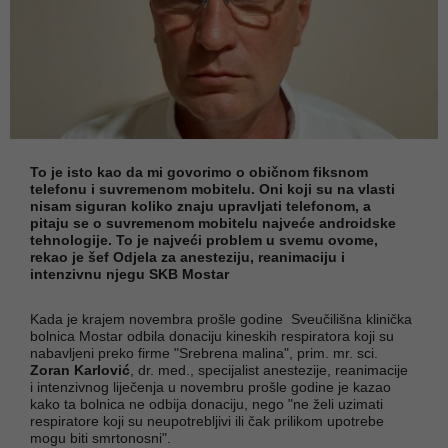
To je isto kao da mi govorimo o običnom fiksnom
telefonu i suvremenom mobitelu. Oni koji su na vlasti
nisam siguran koliko znaju upravljati telefonom, a
pitaju se o suvremenom mobitelu najveće androidske
tehnologije. To je najveći problem u svemu ovome,
rekao je šef Odjela za anesteziju, reanimaciju i
intenzivnu njegu SKB Mostar
Kada je krajem novembra prošle godine Sveučilišna klinička
bolnica Mostar odbila donaciju kineskih respiratora koji su
nabavljeni preko firme "Srebrena malina", prim. mr. sci.
Zoran Karlović
, dr. med., specijalist anestezije, reanimacije
i intenzivnog liječenja u novembru prošle godine je kazao
kako ta bolnica ne odbija donaciju, nego "ne želi uzimati
respiratore koji su neupotrebljivi ili čak prilikom upotrebe
mogu biti smrtonosni".