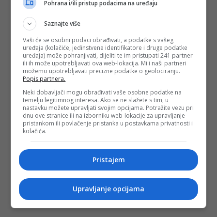
Pohrana i/ili pristup podacima na uređaju
Saznajte više
Vaši će se osobni podaci obrađivati, a podatke s vašeg
uređaja (kolačiće, jedinstvene identifikatore i druge podatke
uređaja) može pohranjivati, dijeliti te im pristupati 241 partner
ili ih može upotrebljavati ova web-lokacija. Mi i naši partneri
možemo upotrebljavati precizne podatke o geolociranju.
Popis partnera.
Neki dobavljači mogu obrađivati vaše osobne podatke na
temelju legitimnog interesa. Ako se ne slažete s tim, u
nastavku možete upravljati svojim opcijama. Potražite vezu pri
dnu ove stranice ili na izborniku web-lokacije za upravljanje
pristankom ili povlačenje pristanka u postavkama privatnosti i
kolačića.
Pristajem
Upravljanje opcijama