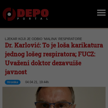
LJEKAR KOJI JE ODBIO 'MALINA' RESPIRATORE
Dr. Karlović: To je loša karikatura
jednog lošeg respiratora; FUCZ:
Uvaženi doktor dezavuiše
javnost
04.04.21, 19:44h
Hronika