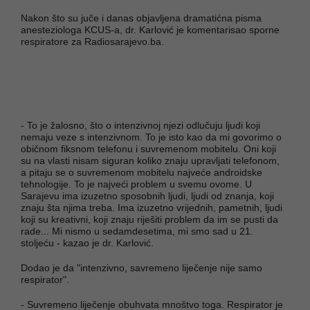
Nakon što su juče i danas objavljena dramatićna pisma
anesteziologa KCUS-a, dr. Karlović je komentarisao sporne
respiratore za Radiosarajevo.ba.
- To je žalosno, što o intenzivnoj njezi odlučuju ljudi koji
nemaju veze s intenzivnom. To je isto kao da mi govorimo o
običnom fiksnom telefonu i suvremenom mobitelu. Oni koji
su na vlasti nisam siguran koliko znaju upravljati telefonom,
a pitaju se o suvremenom mobitelu najveće androidske
tehnologije. To je najveći problem u svemu ovome. U
Sarajevu ima izuzetno sposobnih ljudi, ljudi od znanja, koji
znaju šta njima treba. Ima izuzetno vrijednih, pametnih, ljudi
koji su kreativni, koji znaju riješiti problem da im se pusti da
rade... Mi nismo u sedamdesetima, mi smo sad u 21.
stoljeću - kazao je dr. Karlović.
Dodao je da "intenzivno, savremeno liječenje nije samo
respirator".
- Suvremeno liječenje obuhvata mnoštvo toga. Respirator je