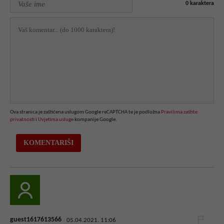
0
karaktera
Ova stranica je zaštićena uslugom Google reCAPTCHA te je podložna
Pravilima zaštite
privatnosti
i
Uvjetima usluge
kompanije Google.
guest1617613566
05.04.2021. 11:06