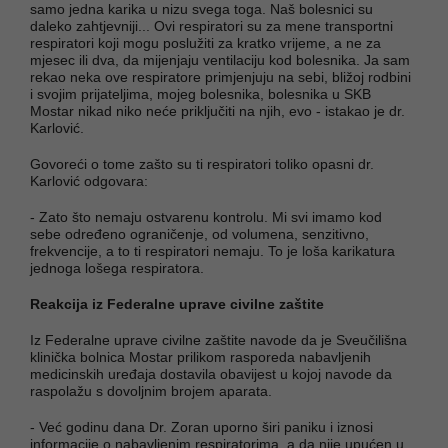
samo jedna karika u nizu svega toga. Naš bolesnici su
daleko zahtjevniji... Ovi respiratori su za mene transportni
respiratori koji mogu poslužiti za kratko vrijeme, a ne za
mjesec ili dva, da mijenjaju ventilaciju kod bolesnika. Ja sam
rekao neka ove respiratore primjenjuju na sebi, bližoj rodbini
i svojim prijateljima, mojeg bolesnika, bolesnika u SKB
Mostar nikad niko neće priključiti na njih, evo - istakao je dr.
Karlović.
Govoreći o tome zašto su ti respiratori toliko opasni dr.
Karlović odgovara:
- Zato što nemaju ostvarenu kontrolu. Mi svi imamo kod
sebe određeno ograničenje, od volumena, senzitivno,
frekvencije, a to ti respiratori nemaju. To je loša karikatura
jednoga lošega respiratora.
Reakcija iz Federalne uprave civilne zaštite
Iz Federalne uprave civilne zaštite navode da je Sveučilišna
klinička bolnica Mostar prilikom rasporeda nabavljenih
medicinskih uređaja dostavila obavijest u kojoj navode da
raspolažu s dovoljnim brojem aparata.
- Već godinu dana Dr. Zoran uporno širi paniku i iznosi
informacije o nabavljenim respiratorima, a da nije upućen u