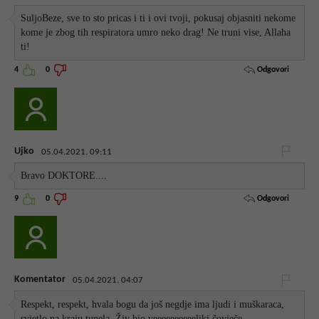
SuljoBeze, sve to sto pricas i ti i ovi tvoji, pokusaj objasniti nekome
kome je zbog tih respiratora umro neko drag! Ne truni vise, Allaha
ti!
Odgovori
4
0
Ujko
05.04.2021. 09:11
Bravo DOKTORE....
Odgovori
9
0
Komentator
05.04.2021. 04:07
Respekt, respekt, hvala bogu da još negdje ima ljudi i muškaraca,
svjetlo na kraju tunela. Živ bio veeeeeeeeeeliki čovječe...