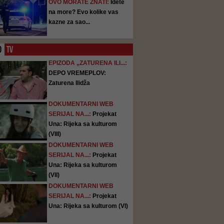
OVO MORATE ZNATI:
Idete
na more? Evo kolike vas
kazne za sao...
O
TV
EPIZODA „ZATURENA ILI...:
DEPO VREMEPLOV:
Zaturena Ilidža
DOKUMENTARNI WEB
SERIJAL NA...:
Projekat
Una: Rijeka sa kulturom
(VIII)
DOKUMENTARNI WEB
SERIJAL NA...:
Projekat
Una: Rijeka sa kulturom
(VII)
DOKUMENTARNI WEB
SERIJAL NA...:
Projekat
Una: Rijeka sa kulturom (VI)