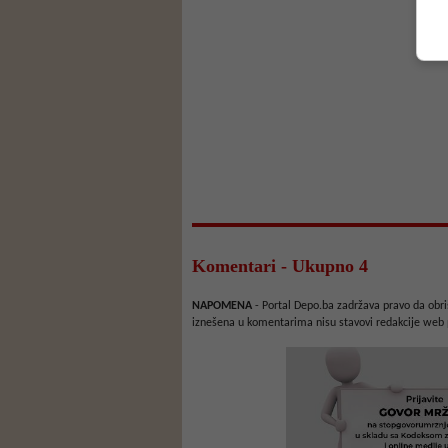
Komentari - Ukupno 4
NAPOMENA
- Portal Depo.ba zadržava pravo da obriš
iznešena u komentarima nisu stavovi redakcije web 