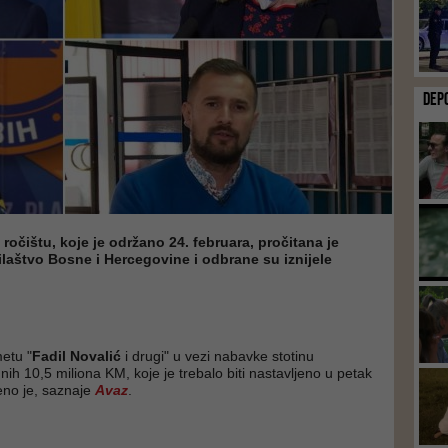
DEP
očištu, koje je održano 24. februara, pročitana je
ilaštvo Bosne i Hercegovine i odbrane su iznijele
etu "
Fadil Novalić
i drugi" u vezi nabavke stotinu
dnih 10,5 miliona KM, koje je trebalo biti nastavljeno u petak
eno je, saznaje
Avaz
.