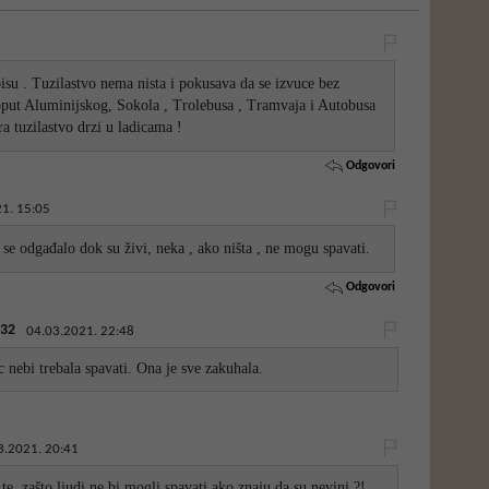
pisu . Tuzilastvo nema nista i pokusava da se izvuce bez
poput Aluminijskog, Sokola , Trolebusa , Tramvaja i Autobusa
a tuzilastvo drzi u ladicama !
Odgovori
1. 15:05
se odgađalo dok su živi, neka , ako ništa , ne mogu spavati.
Odgovori
32
04.03.2021. 22:48
 nebi trebala spavati. Ona je sve zakuhala.
3.2021. 20:41
e, zašto ljudi ne bi mogli spavati ako znaju da su nevini ?!