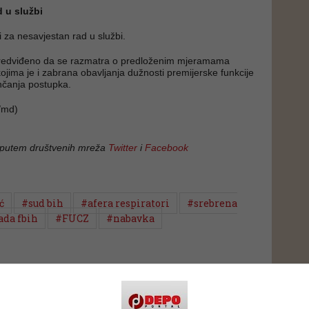
 u službi
ti za nesavjestan rad u službi.
 predviđeno da se razmatra o predloženim mjeramama
jima je i zabrana obavljanja dužnosti premijerske funkcije
nčanja postupka.
/md)
 putem društvenih mreža
Twitter
i
Facebook
ć
#sud bih
#afera respiratori
#srebrena
ada fbih
#FUCZ
#nabavka