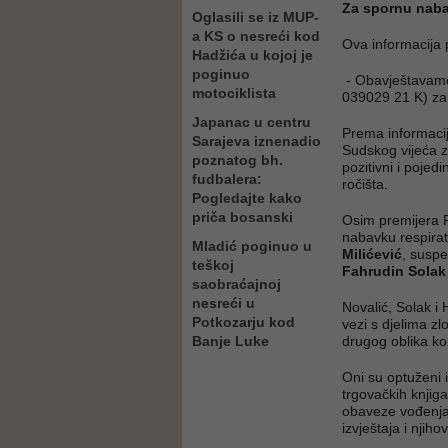
Za spornu nab
Oglasili se iz MUP-
a KS o nesreći kod
Ova informacija 
Hadžića u kojoj je
poginuo
- Obavještavamo 
motociklista
039029 21 K) za 
Japanac u centru
Prema informacij
Sarajeva iznenadio
Sudskog vijeća 
poznatog bh.
pozitivni i pojed
fudbalera:
ročišta.
Pogledajte kako
priča bosanski
Osim premijera F
nabavku respirato
Mladić poginuo u
Milićević
, suspe
teškoj
Fahrudin Solak
saobraćajnoj
nesreći u
Novalić, Solak i 
Potkozarju kod
vezi s djelima zl
Banje Luke
drugog oblika kor
Oni su optuženi i 
trgovačkih knjiga
obaveze vođenja t
izvještaja i njiho