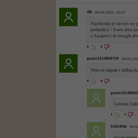
AB
04.03.2021. 16:07
Najobicnija je laz ovo sto 
poslijedica ! Prave afere 
u Sarajevu i dr mnogih afer
5
2
guest1614866739
04.03.202
Neka se odgađa i daBog da 
4
4
guest16148945
Gordana Tadic
1
1
SuljoBeg
04.0
Izvoni molim t