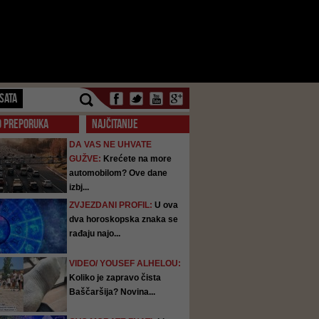
SATA
O PREPORUKA
NAJČITANIJE
DA VAS NE UHVATE
GUŽVE:
Krećete na more
automobilom? Ove dane
izbj...
ZVJEZDANI PROFIL:
U ova
dva horoskopska znaka se
rađaju najo...
VIDEO/ YOUSEF ALHELOU:
Koliko je zapravo čista
Baščaršija? Novina...