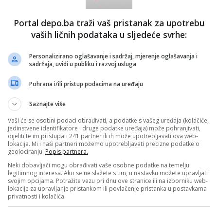
Portal depo.ba traži vaš pristanak za upotrebu
vaših ličnih podataka u sljedeće svrhe:
Personalizirano oglašavanje i sadržaj, mjerenje oglašavanja i
sadržaja, uvidi u publiku i razvoj usluga
Pohrana i/ili pristup podacima na uređaju
Saznajte više
Vaši će se osobni podaci obrađivati, a podatke s vašeg uređaja (kolačiće,
jedinstvene identifikatore i druge podatke uređaja) može pohranjivati,
dijeliti te im pristupati 241 partner ili ih može upotrebljavati ova web-
lokacija. Mi i naši partneri možemo upotrebljavati precizne podatke o
geolociranju.
Popis partnera.
Neki dobavljači mogu obrađivati vaše osobne podatke na temelju
legitimnog interesa. Ako se ne slažete s tim, u nastavku možete upravljati
svojim opcijama. Potražite vezu pri dnu ove stranice ili na izborniku web-
lokacije za upravljanje pristankom ili povlačenje pristanka u postavkama
privatnosti i kolačića.