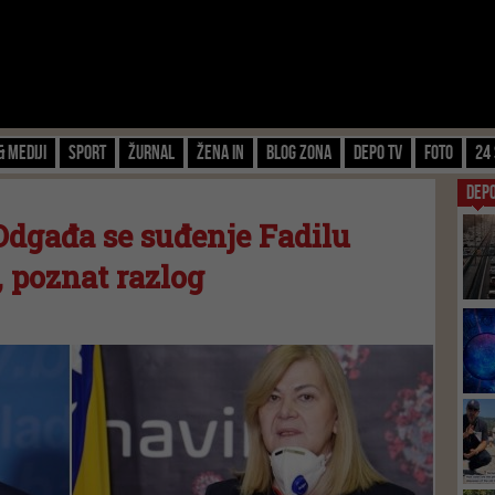
& Mediji
Sport
Žurnal
Žena IN
Blog zona
Depo TV
FOTO
24 
DEP
 Odgađa se suđenje Fadilu
 poznat razlog