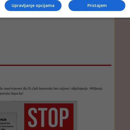
Upravljanje opcijama
Pristajem
e neprimjereni dio ili cijeli komentar bez najave i objašnjenja. Mišljenja
portala Depo.ba!