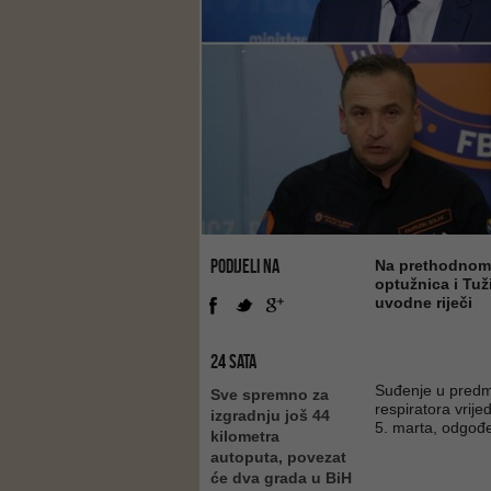
PODIJELI NA
Na prethodnom r
optužnica i Tuž
uvodne riječi
24 SATA
Suđenje u predm
Sve spremno za
respiratora vrije
izgradnju još 44
5. marta, odgođ
kilometra
autoputa, povezat
će dva grada u BiH