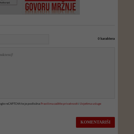
0
karaktera
oogle reCAPTCHA te je podložna
Pravilima zaštite privatnosti
i
Uvjetima usluge