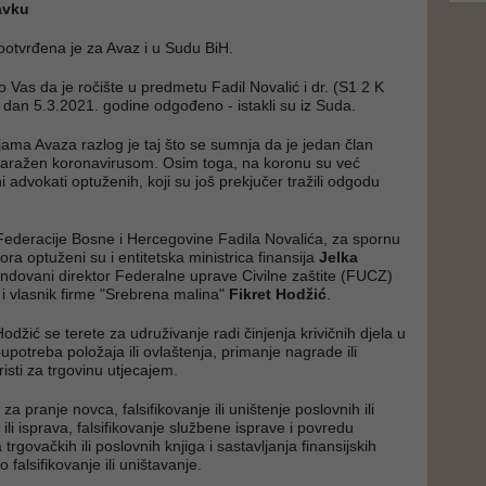
avku
potvrđena je za Avaz i u Sudu BiH.
Vas da je ročište u predmetu Fadil Novalić i dr. (S1 2 K
dan 5.3.2021. godine odgođeno - istakli su iz Suda.
ama Avaza razlog je taj što se sumnja da je jedan član
zaražen koronavirusom. Osim toga, na koronu su već
ini advokati optuženih, koji su još prekjučer tražili odgodu
ederacije Bosne i Hercegovine Fadila Novalića, za spornu
ra optuženi su i entitetska ministrica finansija
Jelka
ndovani direktor Federalne uprave Civilne zaštite (FUCZ)
i vlasnik firme "Srebrena malina"
Fikret Hodžić
.
Hodžić se terete za udruživanje radi činjenja krivičnih djela u
oupotreba položaja ili ovlaštenja, primanje nagrade ili
isti za trgovinu utjecajem.
za pranje novca, falsifikovanje ili uništenje poslovnih ili
 ili isprava, falsifikovanje službene isprave i povredu
rgovačkih ili poslovnih knjiga i sastavljanja finansijskih
vo falsifikovanje ili uništavanje.