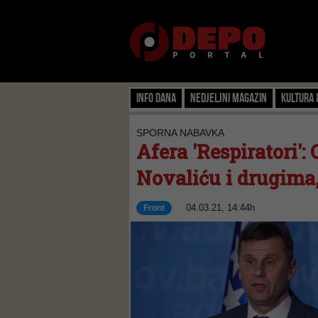
Info dana
Nedjeljni magazin
Kultura 
SPORNA NABAVKA
Afera 'Respiratori':
Novaliću i drugima,
04.03.21, 14:44h
Front