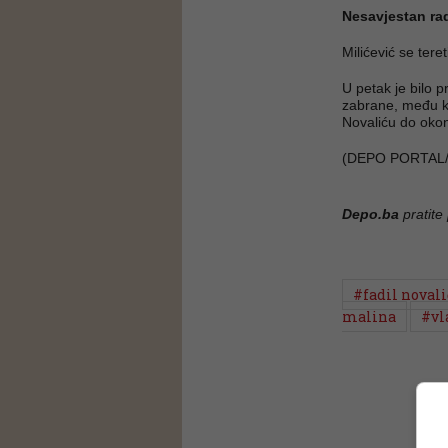
Nesavjestan rad
Milićević se tere
U petak je bilo
zabrane, među ko
Novaliću do oko
(DEPO PORTAL
Depo.ba
pratite
#fadil novali
malina
#vl