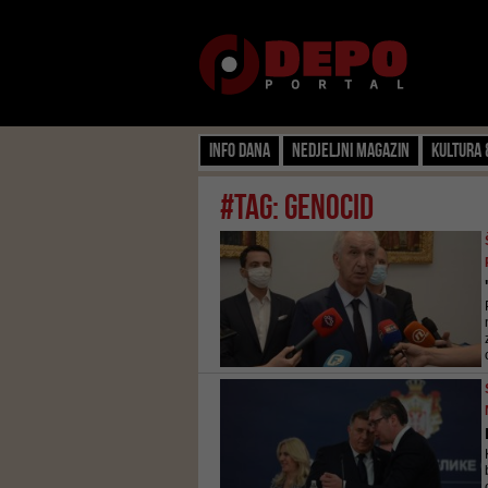
Info dana
Nedjeljni magazin
Kultura 
#tag: genocid