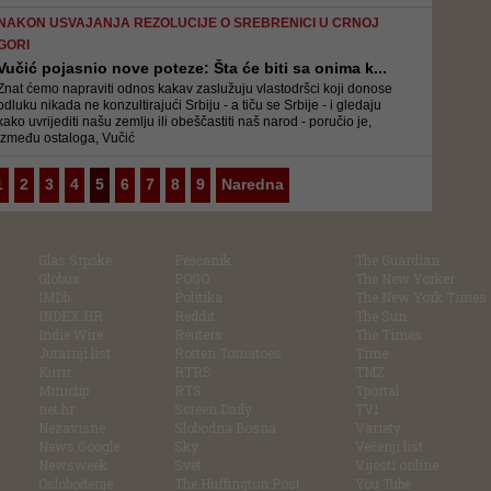
NAKON USVAJANJA REZOLUCIJE O SREBRENICI U CRNOJ
GORI
Vučić pojasnio nove poteze: Šta će biti sa onima k...
Znat ćemo napraviti odnos kakav zaslužuju vlastodršci koji donose
odluku nikada ne konzultirajući Srbiju - a tiču se Srbije - i gledaju
kako uvrijediti našu zemlju ili obeščastiti naš narod - poručio je,
između ostaloga, Vučić
1
2
3
4
5
6
7
8
9
Naredna
Glas Srpske
Pešćanik
The Guardian
Globus
POGO
The New Yorker
IMDb
Politika
The New York Times
INDEX.HR
Reddit
The Sun
Indie Wire
Reuters
The Times
Jutarnji list
Rotten Tomatoes
Time
Kurir
RTRS
TMZ
Miniclip
RTS
Tportal
net.hr
Screen Daily
TV1
Nezavisne
Slobodna Bosna
Variety
News Google
Sky
Večenji list
Newsweek
Svet
Vijesti online
Oslobođenje
The Huffington Post
You Tube