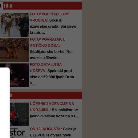
O
FOTO
FOTO/ POD NALETOM
VRUĆINA:
Slike iz
uzavrelog grada: Sarajevo
krcato ...
FOTO/ POVRATAK U
ANTIČKO DOBA:
Gladijatorske borbe: Ne,
ovo nisu filmske ...
FOTO DETALJI SA
KOŠEVA:
Spektakl pred
više od 60.000 ljudi: Dron
s...
SATA
UČESNICI AGENCIJE NA
UKRAJINU:
Bh. političar se
javno hvalisao vezama s r...
OD 12. AUGUSTA:
Galerija
ULUPUBiH otvara novu