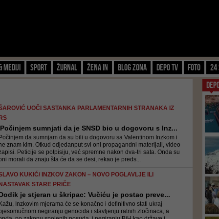
& Mediji
Sport
Žurnal
Žena IN
Blog zona
Depo TV
FOTO
24 
DEP
ŠAROVIĆ UOČI SASTANKA PARLAMENTARNIH STRANAKA IZ
RS
'Počinjem sumnjati da je SNSD bio u dogovoru s Inz...
Počinjem da sumnjam da su bili u dogovoru sa Valentinom Inzkom i
ne znam kim. Otkud odjedanput svi oni propagandni materijali, video
zapisi. Peticije se potpisiju, već spremne nakon dva-tri sata. Onda su
oni morali da znaju šta će da se desi, rekao je preds...
SLAVO KUKIĆ/ INZKOV ZAKON – NOVO POGLAVLJE ILI
NASTAVAK STARE PRIČE
Dodik je stjeran u škripac: Vučiću je postao preve...
Kažu, Inzkovim mjerama će se konačno i definitivno stati ukraj
bjesomučnom negiranju genocida i slavljenju ratnih zločinaca, a
onda, po zakonu spojenih posuda, i negiranju BiH kao države i