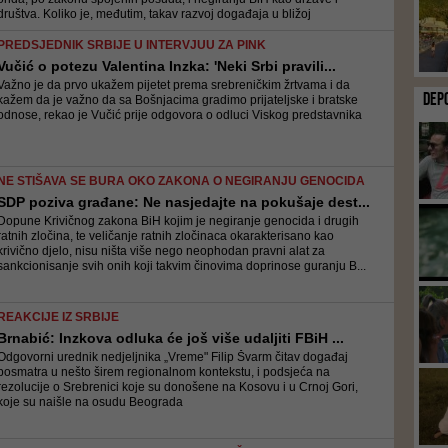
društva. Koliko je, međutim, takav razvoj događaja u bližoj
budućnos...
PREDSJEDNIK SRBIJE U INTERVJUU ZA PINK
Vučić o potezu Valentina Inzka: 'Neki Srbi pravili...
Važno je da prvo ukažem pijetet prema srebreničkim žrtvama i da
DEP
kažem da je važno da sa Bošnjacima gradimo prijateljske i bratske
odnose, rekao je Vučić prije odgovora o odluci Viskog predstavnika
NE STIŠAVA SE BURA OKO ZAKONA O NEGIRANJU GENOCIDA
SDP poziva građane: Ne nasjedajte na pokušaje dest...
Dopune Krivičnog zakona BiH kojim je negiranje genocida i drugih
ratnih zločina, te veličanje ratnih zločinaca okarakterisano kao
krivično djelo, nisu ništa više nego neophodan pravni alat za
sankcionisanje svih onih koji takvim činovima doprinose guranju B...
REAKCIJE IZ SRBIJE
Brnabić: Inzkova odluka će još više udaljiti FBiH ...
Odgovorni urednik nedjeljnika „Vreme" Filip Švarm čitav događaj
posmatra u nešto širem regionalnom kontekstu, i podsjeća na
rezolucije o Srebrenici koje su donošene na Kosovu i u Crnoj Gori,
koje su naišle na osudu Beograda