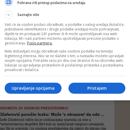
Dodik objavio spot: Pozivam RS da se okupi i brani...
Pohrana i/ili pristup podacima na uređaju
Valentin Inzko visoki predstavnik u BiH, nametnuo je dopune u
Krivičnom zakonu BiH kojima se zabranjuje i kažnjava negiranje
Saznajte više
genocida i veličanje ratnih zločinaca
Vaši će se osobni podaci obrađivati, a podatke s vašeg uređaja (kolačiće,
jedinstvene identifikatore i druge podatke uređaja) može pohranjivati,
'KAKVO JE TO HRIŠĆANSTVO'
dijeliti te im pristupati 241 partner ili ih može upotrebljavati ova web-
Vladika Mihailo napadnut u Trebinju po povratku sa...
lokacija. Mi i naši partneri možemo upotrebljavati precizne podatke o
Kakvo je to hrišćanstvo svetosavske crkve koja vjerujuće sklone
geolociranju.
Popis partnera.
prećeranome fanatizmu naoružava mržnjom prema drugim narodima
i bližnjima i podstiče nasilje nad drugim i drugačijim, upitao je vladika
Neki dobavljači mogu obrađivati vaše osobne podatke na temelju
Crnogorske pravoslavne crkve
legitimnog interesa. Ako se ne slažete s tim, u nastavku možete upravljati
svojim opcijama. Potražite vezu pri dnu ove stranice ili na izborniku web-
lokacije za upravljanje pristankom ili povlačenje pristanka u postavkama
DRUGA STRANA REPUBLIKE SRPSKE
privatnosti i kolačića.
Vojin Mijatović u Potočarima: Poklonio sam se sreb...
"Upisao sam se u knjigu žalosti: 11.07.1995. godine ovde su
pojedinci iz mog naroda počinili genocid nad nevinim civilima iz mog
Upravljanje opcijama
Pristajem
naroda. Ova rečenica je teška na koji god svetski jezik da je
prevedete"
'SRAMOTA ZA VISOKOG PREDSTAVNIKA'
Džaferović poručio Inzku: Može 's obrazom' da ode ...
Šefik Džaferović ističe da je civilizacijska sramota za one u
Parlamentarnoj skupštini BiH koji su sprječavali njegovo usvajanje,
kao što je sramota i za visokog predstavnika da zakon do danas nije