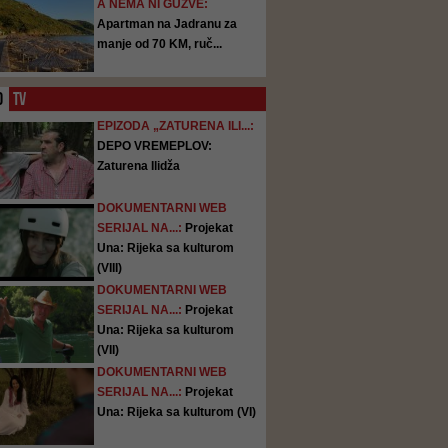
A NEMA NI GUŽVE:
Apartman na Jadranu za
manje od 70 KM, ruč...
O
TV
EPIZODA „ZATURENA ILI...:
DEPO VREMEPLOV:
Zaturena Ilidža
DOKUMENTARNI WEB
SERIJAL NA...:
Projekat
Una: Rijeka sa kulturom
(VIII)
DOKUMENTARNI WEB
SERIJAL NA...:
Projekat
Una: Rijeka sa kulturom
(VII)
DOKUMENTARNI WEB
SERIJAL NA...:
Projekat
Una: Rijeka sa kulturom (VI)