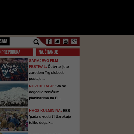
SATA
O PREPORUKA
NAJČITANIJE
SARAJEVO FILM
FESTIVAL:
Četvrto ljeto
zaredom Trg slobode
postaje ...
NOVI DETALJI:
Šta se
dogodilo zeničkim
planinarima na El...
HAOS KULMINIRA:
EES
'pada u vodu'?! Uzrokuje
toliko duga k...