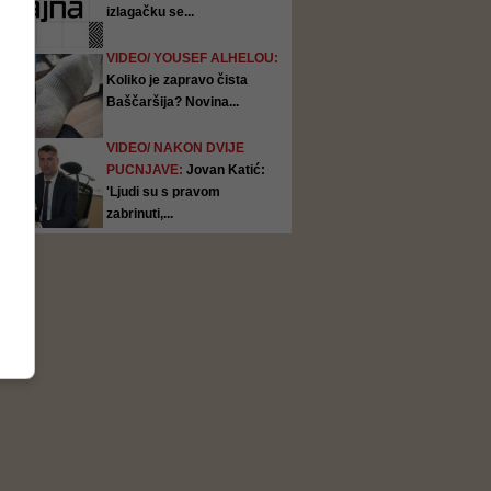
izlagačku se...
VIDEO/ YOUSEF ALHELOU:
Koliko je zapravo čista
Baščaršija? Novina...
VIDEO/ NAKON DVIJE
PUCNJAVE:
Jovan Katić:
'Ljudi su s pravom
zabrinuti,...