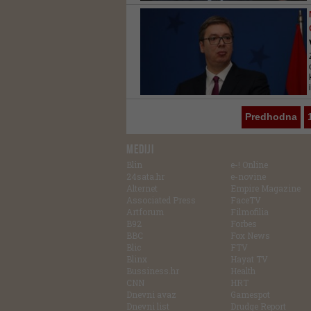
Predhodna
MEDIJI
Blin
e-! Online
24sata.hr
e-novine
Alternet
Empire Magazine
Associated Press
FaceTV
Artforum
Filmofilia
B92
Forbes
BBC
Fox News
Blic
FTV
Blinx
Hayat TV
Bussiness.hr
Health
CNN
HRT
Dnevni avaz
Gamespot
Dnevni list
Drudge Report