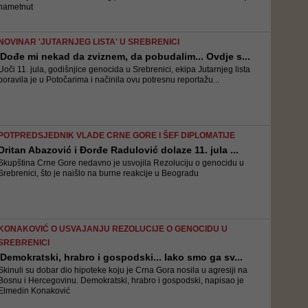
nametnut
NOVINAR 'JUTARNJEG LISTA' U SREBRENICI
'Dođe mi nekad da zviznem, da pobudalim... Ovdje s...
Uoči 11. jula, godišnjice genocida u Srebrenici, ekipa Jutarnjeg lista
boravila je u Potočarima i načinila ovu potresnu reportažu...
POTPREDSJEDNIK VLADE CRNE GORE I ŠEF DIPLOMATIJE
Dritan Abazović i Đorđe Radulović dolaze 11. jula ...
Skupština Crne Gore nedavno je usvojila Rezoluciju o genocidu u
Srebrenici, što je naišlo na burne reakcije u Beogradu
KONAKOVIĆ O USVAJANJU REZOLUCIJE O GENOCIDU U
SREBRENICI
'Demokratski, hrabro i gospodski... Iako smo ga sv...
Skinuli su dobar dio hipoteke koju je Crna Gora nosila u agresiji na
Bosnu i Hercegovinu. Demokratski, hrabro i gospodski, napisao je
Elmedin Konaković