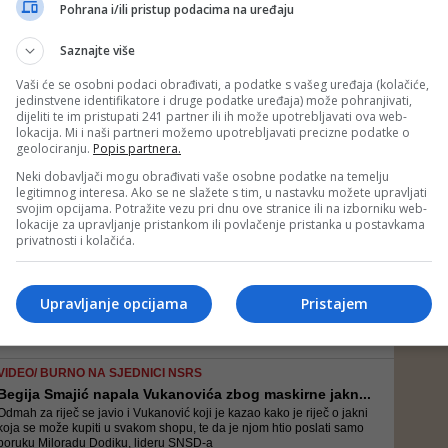
Neko misli ako kaže genocid, postoji poštovanje, ako ne kaže, nema
Pohrana i/ili pristup podacima na uređaju
poštovanja, a zapravo je stvar u političkim posljedicama - rekao je
Vučić
Saznajte više
Vaši će se osobni podaci obrađivati, a podatke s vašeg uređaja (kolačiće,
jedinstvene identifikatore i druge podatke uređaja) može pohranjivati,
BEGIJA SMAJIĆ NAKON NAPADA I UVREDA U NSRS
dijeliti te im pristupati 241 partner ili ih može upotrebljavati ova web-
'Kakav cinizam - kćerka ratnog zločinca Karadžića ...
lokacija. Mi i naši partneri možemo upotrebljavati precizne podatke o
Možete li zamisliti da mene, kojoj je u genocidu u Srebrenici ubijeno
geolociranju.
Popis partnera.
10 članova najuže porodice, kćerka osuđenog ratnog zločinca
Radovana Karadžića, Sonja Jovičević Karadžić, poziva da se
Neki dobavljači mogu obrađivati vaše osobne podatke na temelju
izvinem. Je li njoj? Kakav cinizam! Ja nisam nikoga uvrijedila - kat...
legitimnog interesa. Ako se ne slažete s tim, u nastavku možete upravljati
svojim opcijama. Potražite vezu pri dnu ove stranice ili na izborniku web-
lokacije za upravljanje pristankom ili povlačenje pristanka u postavkama
BORBA PROTIV PORICANJA - IZAZOV MRŽNJI
privatnosti i kolačića.
U britanskom Domu lordova predstavljena tema obilj...
Uprkos činjenici da je genocid počinjen u Bosni, poricanje ovog
zločina i dalje preovladava, a neuspjeh u suočavanju sa stvarnošću
Upravljanje opcijama
Pristajem
prošlosti doveo je do više bola i patnje za preživjele genocida.
Poricanje je značajna prepreka miru i pomirenju (koje se nika...
VIDEO/ BURNO NA SJEDNICI NSRS
Begija Smajić napala Vukanovića zbog maskirne jakn...
Odmah za riječ se javio i Vukanović koji je kazao kako je riječ o jakni
koja se može kupiti u svakom shopu, te da je njom htio poslati samo
poruku Miloradu Dodiku, lideru SNSD-a