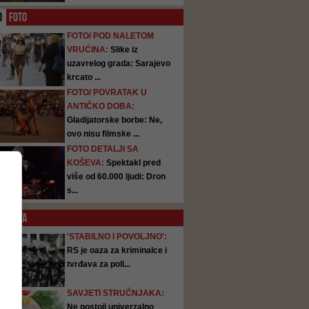
O
FOTO
FOTO/ POD NALETOM
VRUĆINA:
Slike iz
uzavrelog grada: Sarajevo
krcato ...
FOTO/ POVRATAK U
ANTIČKO DOBA:
Gladijatorske borbe: Ne,
ovo nisu filmske ...
FOTO DETALJI SA
KOŠEVA:
Spektakl pred
više od 60.000 ljudi: Dron
s...
SATA
'STABILNO I POVOLJNO':
RS je oaza za kriminalce i
tvrđava za poli...
SAVJETI STRUČNJAKA:
Ne postoji univerzalno