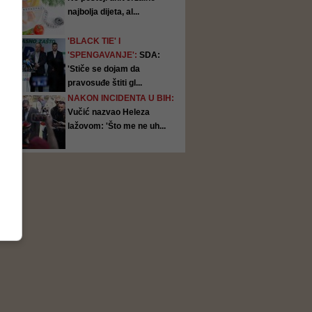
najbolja dijeta, al...
'BLACK TIE' I
'SPENGAVANJE':
SDA:
'Stiče se dojam da
pravosuđe štiti gl...
NAKON INCIDENTA U BIH:
Vučić nazvao Heleza
lažovom: 'Što me ne uh...