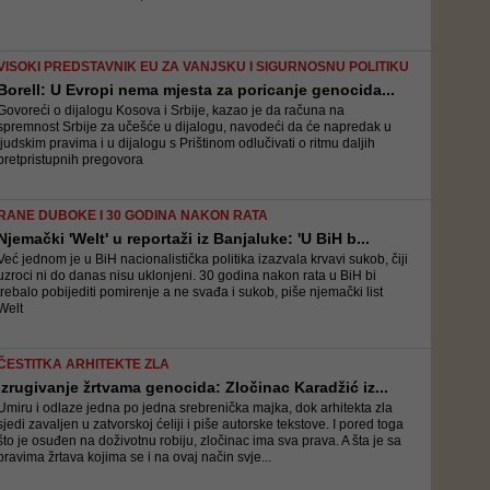
VISOKI PREDSTAVNIK EU ZA VANJSKU I SIGURNOSNU POLITIKU
Borell: U Evropi nema mjesta za poricanje genocida...
Govoreći o dijalogu Kosova i Srbije, kazao je da računa na
spremnost Srbije za učešće u dijalogu, navodeći da će napredak u
ljudskim pravima i u dijalogu s Prištinom odlučivati o ritmu daljih
pretpristupnih pregovora
RANE DUBOKE I 30 GODINA NAKON RATA
Njemački 'Welt' u reportaži iz Banjaluke: 'U BiH b...
Već jednom je u BiH nacionalistička politika izazvala krvavi sukob, čiji
uzroci ni do danas nisu uklonjeni. 30 godina nakon rata u BiH bi
trebalo pobijediti pomirenje a ne svađa i sukob, piše njemački list
Welt
ČESTITKA ARHITEKTE ZLA
Izrugivanje žrtvama genocida: Zločinac Karadžić iz...
Umiru i odlaze jedna po jedna srebrenička majka, dok arhitekta zla
sjedi zavaljen u zatvorskoj ćeliji i piše autorske tekstove. I pored toga
što je osuđen na doživotnu robiju, zločinac ima sva prava. A šta je sa
pravima žrtava kojima se i na ovaj način svje...