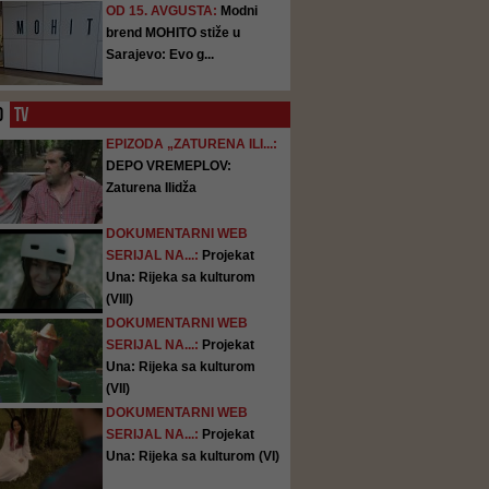
OD 15. AVGUSTA:
Modni
brend MOHITO stiže u
Sarajevo: Evo g...
O
TV
EPIZODA „ZATURENA ILI...:
DEPO VREMEPLOV:
Zaturena Ilidža
DOKUMENTARNI WEB
SERIJAL NA...:
Projekat
Una: Rijeka sa kulturom
(VIII)
DOKUMENTARNI WEB
SERIJAL NA...:
Projekat
Una: Rijeka sa kulturom
(VII)
DOKUMENTARNI WEB
SERIJAL NA...:
Projekat
Una: Rijeka sa kulturom (VI)