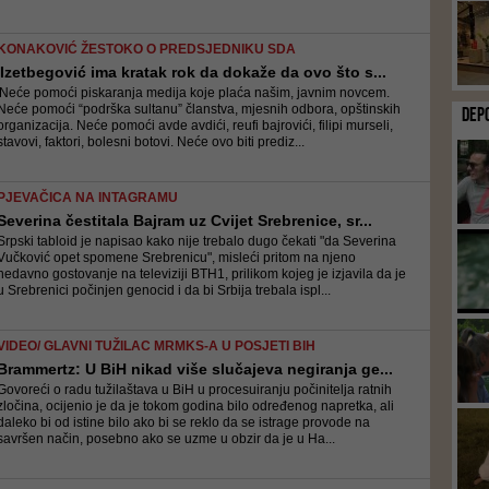
KONAKOVIĆ ŽESTOKO O PREDSJEDNIKU SDA
'Izetbegović ima kratak rok da dokaže da ovo što s...
'Neće pomoći piskaranja medija koje plaća našim, javnim novcem.
Neće pomoći “podrška sultanu” članstva, mjesnih odbora, opštinskih
DEP
organizacija. Neće pomoći avde avdići, reufi bajrovići, filipi murseli,
stavovi, faktori, bolesni botovi. Neće ovo biti prediz...
PJEVAČICA NA INTAGRAMU
Severina čestitala Bajram uz Cvijet Srebrenice, sr...
Srpski tabloid je napisao kako nije trebalo dugo čekati "da Severina
Vučković opet spomene Srebrenicu", misleći pritom na njeno
nedavno gostovanje na televiziji BTH1, prilikom kojeg je izjavila da je
u Srebrenici počinjen genocid i da bi Srbija trebala ispl...
VIDEO/ GLAVNI TUŽILAC MRMKS-A U POSJETI BIH
Brammertz: U BiH nikad više slučajeva negiranja ge...
Govoreći o radu tužilaštava u BiH u procesuiranju počinitelja ratnih
zločina, ocijenio je da je tokom godina bilo određenog napretka, ali
daleko bi od istine bilo ako bi se reklo da se istrage provode na
savršen način, posebno ako se uzme u obzir da je u Ha...