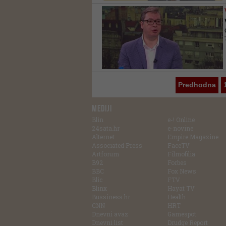
Predhodna
MEDIJI
Blin
e-! Online
24sata.hr
e-novine
Alternet
Empire Magazine
Associated Press
FaceTV
Artforum
Filmofilia
B92
Forbes
BBC
Fox News
Blic
FTV
Blinx
Hayat TV
Bussiness.hr
Health
CNN
HRT
Dnevni avaz
Gamespot
Dnevni list
Drudge Report