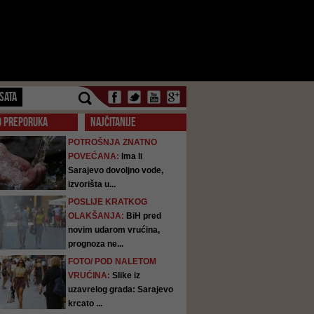
SATA
O PREPORUKA
NAJČITANIJE
POTROŠNJA ZNATNO
POVEĆANA:
Ima li
Sarajevo dovoljno vode,
izvorišta u...
POSLIJE KRATKOG
OLAKŠANJA:
BiH pred
novim udarom vrućina,
prognoza ne...
FOTO/ POD NALETOM
VRUĆINA:
Slike iz
uzavrelog grada: Sarajevo
krcato ...