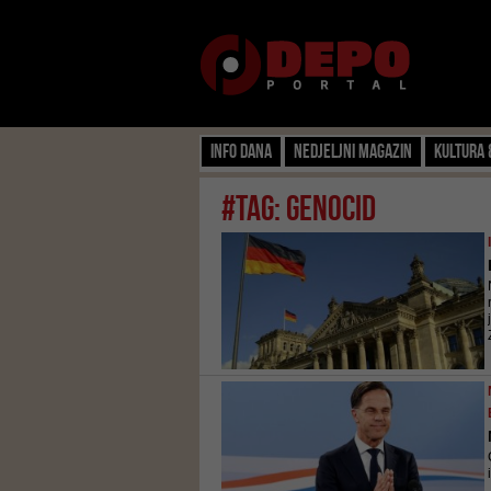
Info dana
Nedjeljni magazin
Kultura 
#tag: genocid