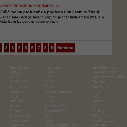
VIDEO/ PREDSJEDNIK SRBIJE ZA K1
Vučić 'nema problem' da pogleda film Jasmile Žbani...
Gledao sam 'Daru (iz Jasenovca)', nju je finansirala srpska država, a
'Aidu' Bakir Izetbegović, rekao je Vučić
1
2
3
4
5
6
7
8
9
Naredna
Glas Srpske
Pešćanik
The Guardian
Globus
POGO
The New Yorker
IMDb
Politika
The New York Times
INDEX.HR
Reddit
The Sun
Indie Wire
Reuters
The Times
Jutarnji list
Rotten Tomatoes
Time
Kurir
RTRS
TMZ
Miniclip
RTS
Tportal
net.hr
Screen Daily
TV1
Nezavisne
Slobodna Bosna
Variety
News Google
Sky
Večenji list
Newsweek
Svet
Vijesti online
Oslobođenje
The Huffington Post
You Tube