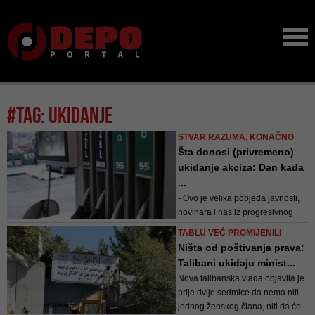
#tag: ukidanje
STVAR RAZUMA, KONAČNO
Šta donosi (privremeno)
ukidanje akciza: Dan kada
...
- Ovo je velika pobjeda javnosti,
novinara i nas iz progresivnog
dijela struke koji smo aktivno
TABLU VEĆ PROMIJENILI
zagovarali ukidanje akciza - ističe
Ništa od poštivanja prava:
bh. ekonomista Faruk Hadžić
Talibani ukidaju minist...
Nova talibanska vlada objavila je
prije dvije sedmice da nema niti
jednog ženskog člana, niti da će