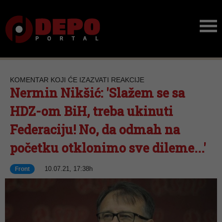
KOMENTAR KOJI ĆE IZAZVATI REAKCIJE
Nermin Nikšić: 'Slažem se sa
HDZ-om BiH, treba ukinuti
Federaciju! No, da odmah na
početku otklonimo sve dileme...'
10.07.21, 17:38h
Front