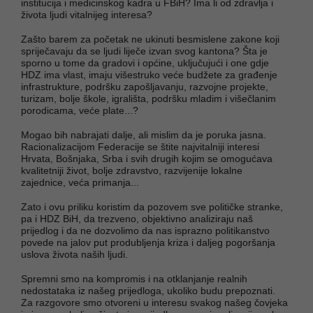
institucija i medicinskog kadra u FBiH? Ima li od zdravlja i
života ljudi vitalnijeg interesa?
Zašto barem za početak ne ukinuti besmislene zakone koji
spriječavaju da se ljudi liječe izvan svog kantona? Šta je
sporno u tome da gradovi i općine, uključujući i one gdje
HDZ ima vlast, imaju višestruko veće budžete za građenje
infrastrukture, podršku zapošljavanju, razvojne projekte,
turizam, bolje škole, igrališta, podršku mladim i višečlanim
porodicama, veće plate...?
Mogao bih nabrajati dalje, ali mislim da je poruka jasna.
Racionalizacijom Federacije se štite najvitalniji interesi
Hrvata, Bošnjaka, Srba i svih drugih kojim se omogućava
kvalitetniji život, bolje zdravstvo, razvijenije lokalne
zajednice, veća primanja...
Zato i ovu priliku koristim da pozovem sve političke stranke,
pa i HDZ BiH, da trezveno, objektivno analiziraju naš
prijedlog i da ne dozvolimo da nas isprazno politikanstvo
povede na jalov put produbljenja kriza i daljeg pogoršanja
uslova života naših ljudi.
Spremni smo na kompromis i na otklanjanje realnih
nedostataka iz našeg prijedloga, ukoliko budu prepoznati.
Za razgovore smo otvoreni u interesu svakog našeg čovjeka