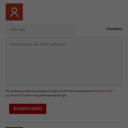
0
karaktera
Ova stranica je zaštićena uslugom Google reCAPTCHA te je podložna
Pravilima zaštite
privatnosti
i
Uvjetima usluge
kompanije Google.