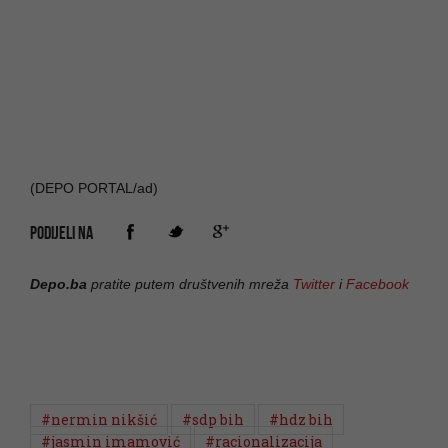
(DEPO PORTAL/ad)
PODIJELI NA
Depo.ba
pratite putem društvenih mreža
Twitter
i
Facebook
#nermin nikšić
#sdp bih
#hdz bih
#jasmin imamović
#racionalizacija