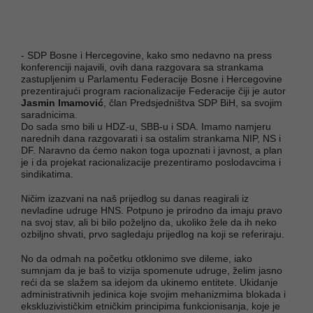
- SDP Bosne i Hercegovine, kako smo nedavno na press
konferenciji najavili, ovih dana razgovara sa strankama
zastupljenim u Parlamentu Federacije Bosne i Hercegovine
prezentirajući program racionalizacije Federacije čiji je autor
Jasmin Imamović
, član Predsjedništva SDP BiH, sa svojim
saradnicima.
Do sada smo bili u HDZ-u, SBB-u i SDA. Imamo namjeru
narednih dana razgovarati i sa ostalim strankama NIP, NS i
DF. Naravno da ćemo nakon toga upoznati i javnost, a plan
je i da projekat racionalizacije prezentiramo poslodavcima i
sindikatima.
Ničim izazvani na naš prijedlog su danas reagirali iz
nevladine udruge HNS. Potpuno je prirodno da imaju pravo
na svoj stav, ali bi bilo poželjno da, ukoliko žele da ih neko
ozbiljno shvati, prvo sagledaju prijedlog na koji se referiraju.
No da odmah na početku otklonimo sve dileme, iako
sumnjam da je baš to vizija spomenute udruge, želim jasno
reći da se slažem sa idejom da ukinemo entitete. Ukidanje
administrativnih jedinica koje svojim mehanizmima blokada i
ekskluzivističkim etničkim principima funkcionisanja, koje je