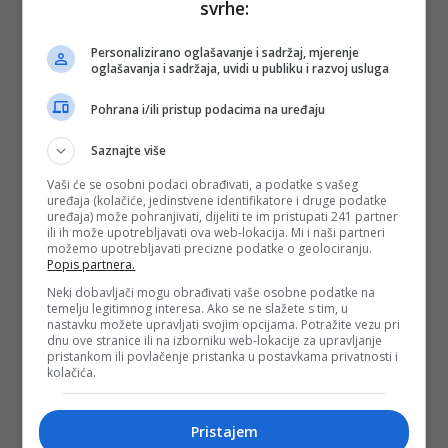
svrhe:
Personalizirano oglašavanje i sadržaj, mjerenje
oglašavanja i sadržaja, uvidi u publiku i razvoj usluga
Pohrana i/ili pristup podacima na uređaju
Saznajte više
Vaši će se osobni podaci obrađivati, a podatke s vašeg
uređaja (kolačiće, jedinstvene identifikatore i druge podatke
uređaja) može pohranjivati, dijeliti te im pristupati 241 partner
ili ih može upotrebljavati ova web-lokacija. Mi i naši partneri
možemo upotrebljavati precizne podatke o geolociranju.
Popis partnera.
Neki dobavljači mogu obrađivati vaše osobne podatke na
temelju legitimnog interesa. Ako se ne slažete s tim, u
nastavku možete upravljati svojim opcijama. Potražite vezu pri
dnu ove stranice ili na izborniku web-lokacije za upravljanje
pristankom ili povlačenje pristanka u postavkama privatnosti i
kolačića.
Pristajem