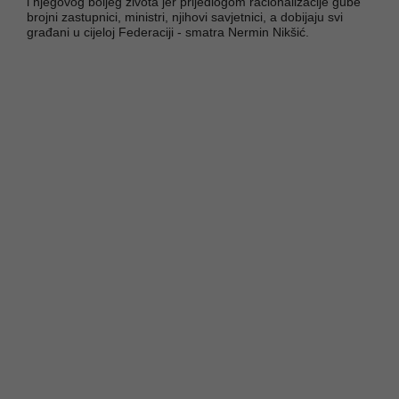
i njegovog boljeg života jer prijedlogom racionalizacije gube
brojni zastupnici, ministri, njihovi savjetnici, a dobijaju svi
građani u cijeloj Federaciji - smatra Nermin Nikšić.