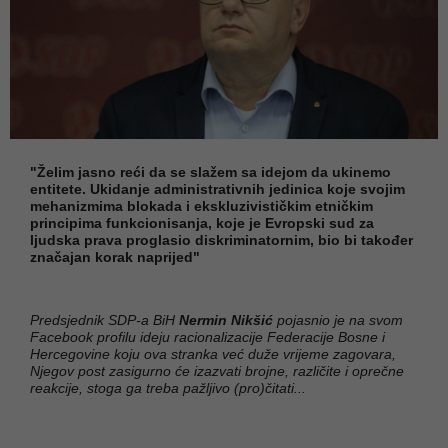
"Želim jasno reći da se slažem sa idejom da ukinemo
entitete. Ukidanje administrativnih jedinica koje svojim
mehanizmima blokada i ekskluzivističkim etničkim
principima funkcionisanja, koje je Evropski sud za
ljudska prava proglasio diskriminatornim, bio bi također
značajan korak naprijed"
Predsjednik SDP-a BiH
Nermin Nikšić
pojasnio je na svom
Facebook profilu ideju racionalizacije Federacije Bosne i
Hercegovine koju ova stranka već duže vrijeme zagovara,
Njegov post zasigurno će izazvati brojne, različite i oprečne
reakcije, stoga ga treba pažljivo (pro)čitati...