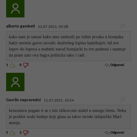
alberto gambeti
12.07.2021. 09:28
kako nam je taman kako smo zasluzili pa vidite prvaka u bosnjaka
bakir nermin gavro novalic dzaferbeg lopina hadzibajric itd.sve
lopov do lopova a mahniti narod bosnjacki to sve podnosi i nasmije
da pisne zato ova bagra politicka tako i radi.
Odgovori
1
0
Gavrilo nepravedni
11.07.2021. 10:54
krmoslavu pogani ti se s tim zlikovcem slažeš u mnogo čemu. Neka
je proklet svaki bošnjo koji glasa za takve izrode izdajničke.Marš
nesoju.
Odgovori
5
2