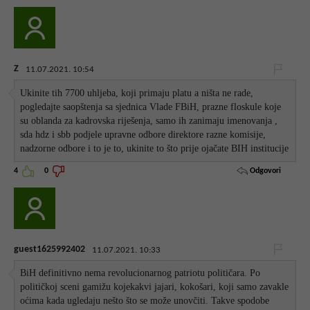
Z
11.07.2021. 10:54
Ukinite tih 7700 uhljeba, koji primaju platu a ništa ne rade,
pogledajte saopštenja sa sjednica Vlade FBiH, prazne floskule koje
su oblanda za kadrovska riješenja, samo ih zanimaju imenovanja ,
sda hdz i sbb podjele upravne odbore direktore razne komisije,
nadzorne odbore i to je to, ukinite to što prije ojačate BIH institucije
Odgovori
4
0
guest1625992402
11.07.2021. 10:33
BiH definitivno nema revolucionarnog patriotu političara. Po
političkoj sceni gamižu kojekakvi jajari, kokošari, koji samo zavakle
oćima kada ugledaju nešto što se može unovčiti. Takve spodobe