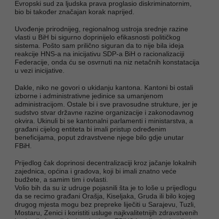
Evropski sud za ljudska prava proglasio diskriminatornim,
bio bi također značajan korak naprijed.
Uvođenje prirodnijeg, regionalnog ustroja srednje razine
vlasti u BiH bi sigurno doprinijelo efikasnosti političkog
sistema. Pošto sam prilično siguran da to nije bila ideja
reakcije HNS-a na inicijativu SDP-a BiH o racionalizaciji
Federacije, onda ću se osvrnuti na niz netačnih konstatacija
u vezi inicijative.
Dakle, niko ne govori o ukidanju kantona. Kantoni bi ostali
izborne i administrativne jedinice sa umanjenom
administracijom. Ostale bi i sve pravosudne strukture, jer je
sudstvo stvar državne razine organizacije i zakonodavnog
okvira. Ukinuli bi se kantonalni parlamenti i ministarstva, a
građani cijelog entiteta bi imali pristup određenim
beneficijama, poput zdravstvene njege bilo gdje unutar
FBiH.
Prijedlog čak doprinosi decentralizaciji kroz jačanje lokalnih
zajednica, općina i gradova, koji bi imali znatno veće
budžete, a samim tim i ovlasti.
Volio bih da su iz udruge pojasnili šta je to loše u prijedlogu
da se recimo građani Orašja, Kiseljaka, Gruda ili bilo kojeg
drugog mjesta mogu bez prepreke liječiti u Sarajevu, Tuzli,
Mostaru, Zenici i koristiti usluge najkvalitetnijih zdravstvenih