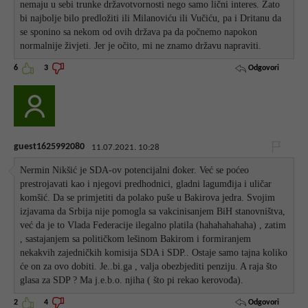
nemaju u sebi trunke državotvornosti nego samo lični interes. Zato
bi najbolje bilo predložiti ili Milanoviću ili Vučiću, pa i Dritanu da
se sponino sa nekom od ovih država pa da počnemo napokon
normalnije živjeti. Jer je očito, mi ne znamo državu napraviti.
Odgovori
6
3
guest1625992080
11.07.2021. 10:28
Nermin Nikšić je SDA-ov potencijalni đoker. Već se poćeo
prestrojavati kao i njegovi predhodnici, gladni lagumđija i uličar
komšić. Da se primjetiti da polako puše u Bakirova jedra. Svojim
izjavama da Srbija nije pomogla sa vakcinisanjem BiH stanovništva,
već da je to Vlada Federacije ilegalno platila (hahahahahaha) , zatim
, sastajanjem sa političkom lešinom Bakirom i formiranjem
nekakvih zajedničkih komisija SDA i SDP.. Ostaje samo tajna koliko
će on za ovo dobiti. Je..bi.ga , valja obezbjediti penziju. A raja što
glasa za SDP ? Ma j.e.b.o. njiha ( što pi rekao kerovođa).
Odgovori
2
4