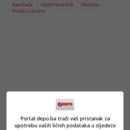
#ukidanje
#Federacija BiH
#kantoni
#vitalni interes
Portal depo.ba traži vaš pristanak za
upotrebu vaših ličnih podataka u sljedeće