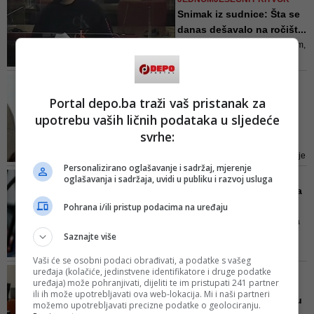
koje je za potrebe Federalne
Snimak iz sudnice: Šta se
uprave Civilne zaštite iz Kine
danas dešavalo na ročišt...
uvezla kompanija "Srebrena
- Odredite mi pritvor, nije problem,
malina"
ali i da se radi u skladu sa
zakonom, jer ako se ne bude tako
CURE PRVI DETALJI IZ
radilo, ja ne želim u tome da
SUDNICE
Portal depo.ba traži vaš pristanak za
učestvujem - kazao je Elez koji je
Burno na suđenju
rekao da ne poznaje ubijenog niti
upotrebu vaših ličnih podataka u sljedeće
direktoru OSA-e Osmanu
oštećene u Bijeljini, kao ni većinu
svrhe:
Mehmedagić...
osoba iz njegove grupe
Početkom novembra potvrđena je
Personalizirano oglašavanje i sadržaj, mjerenje
optužnica protiv Mehmedagića i
DOK JAVNOST BRUJI
oglašavanja i sadržaja, uvidi u publiku i razvoj usluga
Pekića
Damir Nikšić: U vezi Batka
mi je najsumnjivije što...
Pohrana i/ili pristup podacima na uređaju
Na pravosudnim organima je da
Saznajte više
rade svoj posao i opovrgnu
sumnje građana da je u ovoj
Vaši će se osobni podaci obrađivati, a podatke s vašeg
državi "teško, ili gotovo
uređaja (kolačiće, jedinstvene identifikatore i druge podatke
OSUMNJIČEN ZA UBISTVO
nemoguće, bilo šta (u)raditi, a da
uređaja) može pohranjivati, dijeliti te im pristupati 241 partner
MIGRANTA NA ILIDŽI
uvijek nekome ne budeš kriv"!
ili ih može upotrebljavati ova web-lokacija. Mi i naši partneri
Marokanac tražio na Sudu
možemo upotrebljavati precizne podatke o geolociranju.