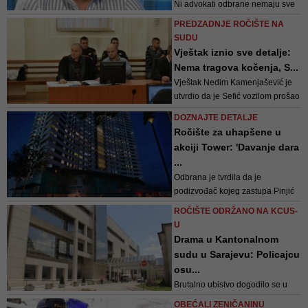
Ni advokati odbrane nemaju sve
mene je državni udar, duboko
potrebne informacije kako bi
sam protiv ovog događaja,...
PREDZADNJE ROČIŠTE NA
mogli pripremiti se za eventualno
SUDU
ročište
Vještak iznio sve detalje:
Nema tragova kočenja, S...
Vještak Nedim Kamenjašević je
utvrdio da je Sefić vozilom prošao
kroz crveno svjetlo. Na licu mjesta
DOZNAJTE DETALJE
ostali su tragovi metalnih dijelova
Ročište za uhapšene u
koji su otpali sa automobila, trag
akciji Tower: 'Davanje dara
čarapa, ženska tašna, džemper,
...
komadi boje, plastični dijelovi,
Odbrana je tvrdila da je
platneni ceker sa nov...
podizvođač kojeg zastupa Pinjić
napravio niz propusta na
ROČIŠTE ODRŽANO NA KCUS-
postavljanju fasade te da je zbog
U
rokova koji su probijeni i
Drama u Kantonalnom
nekvalitetno izvedenih radova
sudu u Sarajevu: Policajcu
zapravo prijavio dvojicu
osu...
osumnjičenih
Brutalno ubistvo dogodilo se u
Ulici Hasana Sućeske, u
OBEĆALI ZENIČANINU