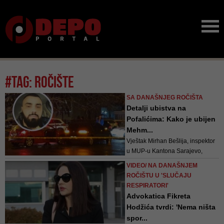
#tag: ročište
SA DANAŠNJEG ROČIŠTA
Detalji ubistva na
Pofalićima: Kako je ubijen
Mehm...
Vještak Mirhan Bešlija, inspektor
u MUP-u Kantona Sarajevo,
analizirao je pištolje, čahure i
VIDEO/ NA DANAŠNJEM
zrna koji su pronađeni na licu
ROČIŠTU U 'SLUČAJU
mjesta i tokom obdukcije. Također
RESPIRATORI'
je vještačio odjeću optuženih, kao
Advokatica Fikreta
i arsenal oružja koji je pronađen
Hodžića tvrdi: 'Nema ništa
prilikom pretresa stana optuže...
spor...