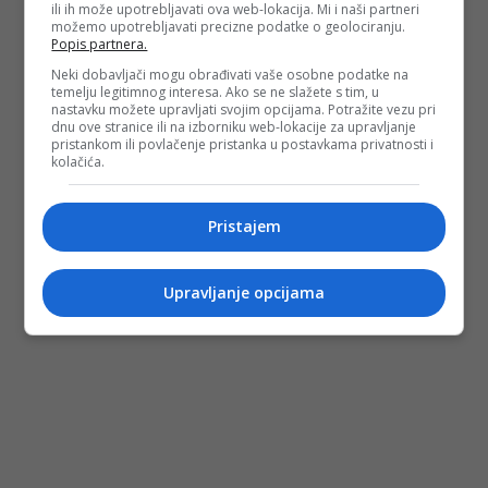
ili ih može upotrebljavati ova web-lokacija. Mi i naši partneri
možemo upotrebljavati precizne podatke o geolociranju.
Popis partnera.
Neki dobavljači mogu obrađivati vaše osobne podatke na
temelju legitimnog interesa. Ako se ne slažete s tim, u
nastavku možete upravljati svojim opcijama. Potražite vezu pri
dnu ove stranice ili na izborniku web-lokacije za upravljanje
pristankom ili povlačenje pristanka u postavkama privatnosti i
kolačića.
Pristajem
Upravljanje opcijama