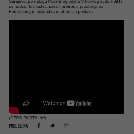
Sarajevo, po nalogu Posebnog odjela Vrhovnog suda FBiH i
uz nadzor tužilaštva, izvršili pretres u prostorijama
Federalnog ministarstva unutrašnjih poslova.
(DEPO PORTAL/af)
PODIJELI NA