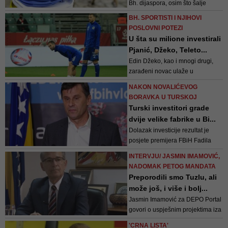
Bh. dijaspora, osim što šalje
novac, dolazi turistički, ona je
BH. SPORTISTI I NJIHOVI
svakako i promotor BiH u svijetu.
POSLOVNI POTEZI
Pandemija je utjecala na to da se
U šta su milione investirali
i dolasci, ali i ulaganja u BiH
Pjanić, Džeko, Teleto...
smanje
Edin Džeko, kao i mnogi drugi,
zarađeni novac ulaže u
nekretnine i to širom regiona
NAKON NOVALIĆEVOG
BORAVKA U TURSKOJ
Turski investitori grade
dvije velike fabrike u Bi...
Dolazak investicije rezultat je
posjete premijera FBiH Fadila
Novalića, koji je prilikom zadnjeg
INTERVJU/ JASMIN IMAMOVIĆ,
boravka u Turskoj imao
NADOMAK PETOG MANDATA
konstruktivan sastanak sa
Preporodili smo Tuzlu, ali
predstavnicima kompanije iz ove
može još, i više i bolj...
zemlje, što će izvjesno je
Jasmin Imamović za DEPO Portal
rezultirati i implementacijom ovog
govori o uspješnim projektima iza
značajnog projekta
njega i grada Tuzle, ali i o
'CRNA LISTA'