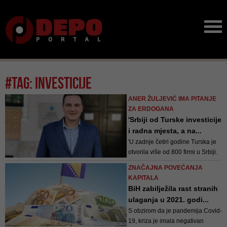
#tag: investicije
ANER ŽULJEVIĆ IMA PITANJE
ZA ERDOGANA
'Srbiji od Turske investicije
i radna mjesta, a na...
'U zadnje četiri godine Turska je
otvorila više od 800 firmi u Srbiji.
Tako da je meni sve jasno!',
ZNAČAJNA POVEĆANJA
poručio je delegat SDP BiH u
KAPITALA
federalnom Domu naroda i
BiH zabilježila rast stranih
nosilac liste KO SDP HNK za
ulaganja u 2021. godi...
Federalni parlament
S obzirom da je pandemija Covid-
19, kriza je imala negativan