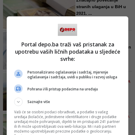
Značajno povećanje
stranih ulaganja u BiH u
2021. ...
Rast ekonomskih indikatora u
državi, što podrazumijeva
otvaranje novih radnih mjesta za
'ZLATNIH 16' STRANIH
bh. građane, dodatno ohrabruje i
INVESTICIJA U BIH
Portal depo.ba traži vaš pristanak za
motivira da se nastavi raditi na
Milijarder Richard Branson
upotrebu vaših ličnih podataka u sljedeće
provođenju ekonomskih reformi u
i njegovi milioni u BiH...
državi, koje su neophodne ako se
svrhe:
Virgin Pulse je postala izuzetno
želi nastaviti sa rastom stranih
značajna firma na bh. tržištu, a
ulaganja
Personalizirano oglašavanje i sadržaj, mjerenje
prema podacima FIPA-e koji su
ISKORIŠTENA NEKRETNINA
oglašavanja i sadržaja, uvidi u publiku i razvoj usluga
objavljeni i tokom odabira 16
TRGOVCA DIONICAMA ZIJADA
najznačajnijih investitora,
BLEKIĆA
Pohrana i/ili pristup podacima na uređaju
tuzlanska kompanija broji 530
Livada od milion maraka:
zaposlenih. Također, navedeno je
Kako je 'oprano' 1,1 mili...
Saznajte više
kako ukupna investicija do sada
Nekretnina trgovca dionicama
iznosi o...
Vaši će se osobni podaci obrađivati, a podatke s vašeg
Zijada Blekića iskorištena za
uređaja (kolačiće, jedinstvene identifikatore i druge podatke
POVODOM SVJETSKOG DANA
pranje 1,1 miliona KM iz NLB
uređaja) može pohranjivati, dijeliti te im pristupati 241 partner
ŠTEDNJE
Banke, a šest godina kasnije
ili ih može upotrebljavati ova web-lokacija. Mi i naši partneri
Depoziti stanovništva u
možemo upotrebljavati precizne podatke o geolociranju.
preknjižena je u travničkoj