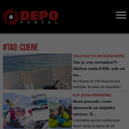
#tag: cijene
'ZALUTAO' U LUKSUZNI HOTEL
'Zar je ovo normalno?!
Obična voda 9 KM, sok od
na...
Na računu se vidi da je za dva
makijata, tri soka od narandže i
dvije vode platio 42 eura (84 KM)
KJP ZOI'84 PRIPREMIO
Nove ponude i novi
cjenovnik za skijašku
sezonu: S...
U protekloj sezoni uvedena je
“teen” karta za djecu do 18