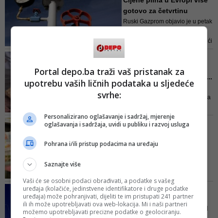
Cijene plina u Evropi više
određene probleme
gotovo za četvrtinu
Ruski Gazprom objavio je u petak
da do daljnjeg neće slati plin u
Evropu Sjevernim tokom 1 budući
da je utvrđeno da na glavnoj
OMILJENI SPECIJALITET
plinskoj turbini na kompresorskoj
Skočile cijene - ćevapi
Portal depo.ba traži vaš pristanak za
stanici Portovaja u blizini Sankt
nikad skuplji: 'Kontrole s...
Peterburga curi ulje
upotrebu vaših ličnih podataka u sljedeće
Kako ističu iz nekih roštiljnica u
svrhe:
gradu, trenutno su cijene veće za
0,50 do jednu KM, dok druge
Personalizirano oglašavanje i sadržaj, mjerenje
ćevabdžinice koje nisu još
INSAJDERSKE TAJNE
oglašavanja i sadržaja, uvidi u publiku i razvoj usluga
poskupjele tvrde da će do toga
Zaposlenici trgovina
ubrzo morati doći
savjetuju: 13
Pohrana i/ili pristup podacima na uređaju
nevjerovatnih t...
Saznajte više
U nastavku donosimo efikasne
trikove za smanjenje i uštedu
Vaši će se osobni podaci obrađivati, a podatke s vašeg
novca u trgovini mješovitom
uređaja (kolačiće, jedinstvene identifikatore i druge podatke
FARUK HADŽIĆ, EKONOMSKI
robom, i to od prema
uređaja) može pohranjivati, dijeliti te im pristupati 241 partner
ANALITIČAR
ili ih može upotrebljavati ova web-lokacija. Mi i naši partneri
zaposlenicima koji znaju sve
'Struku brine da bi već od
možemo upotrebljavati precizne podatke o geolociranju.
insajderske tajne trgovina