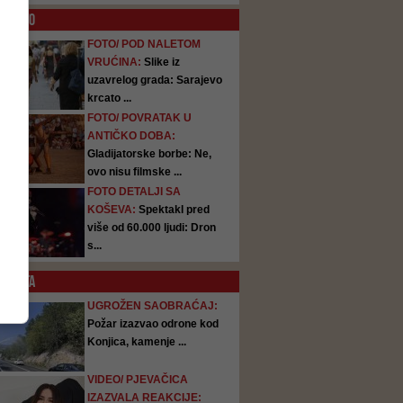
O
FOTO
FOTO/ POD NALETOM
VRUĆINA:
Slike iz
uzavrelog grada: Sarajevo
krcato ...
FOTO/ POVRATAK U
ANTIČKO DOBA:
Gladijatorske borbe: Ne,
ovo nisu filmske ...
FOTO DETALJI SA
KOŠEVA:
Spektakl pred
više od 60.000 ljudi: Dron
s...
SATA
UGROŽEN SAOBRAĆAJ:
Požar izazvao odrone kod
Konjica, kamenje ...
VIDEO/ PJEVAČICA
IZAZVALA REAKCIJE: