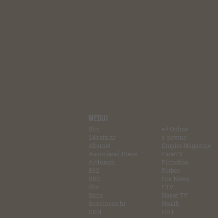
MEDIJI
Blin
e-! Online
24sata.hr
e-novine
Alternet
Empire Magazine
Associated Press
FaceTV
Artforum
Filmofilia
B92
Forbes
BBC
Fox News
Blic
FTV
Blinx
Hayat TV
Bussiness.hr
Health
CNN
HRT