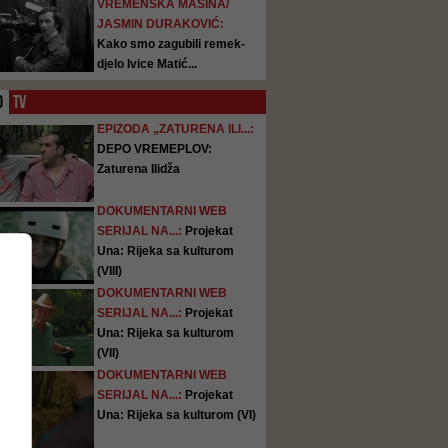
VREMENSKA MAŠINA/
JASMIN DURAKOVIĆ:
Kako smo zagubili remek-
djelo Ivice Matić...
O
TV
EPIZODA „ZATURENA ILI...:
DEPO VREMEPLOV:
Zaturena Ilidža
DOKUMENTARNI WEB
SERIJAL NA...:
Projekat
Una: Rijeka sa kulturom
(VIII)
DOKUMENTARNI WEB
SERIJAL NA...:
Projekat
Una: Rijeka sa kulturom
(VII)
DOKUMENTARNI WEB
SERIJAL NA...:
Projekat
Una: Rijeka sa kulturom (VI)