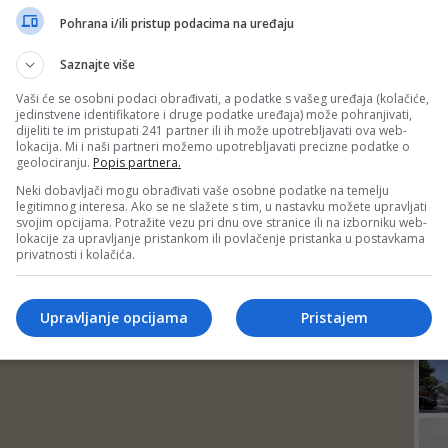
DEP
Pohrana i/ili pristup podacima na uređaju
Saznajte više
Vaši će se osobni podaci obrađivati, a podatke s vašeg uređaja (kolačiće,
jedinstvene identifikatore i druge podatke uređaja) može pohranjivati,
dijeliti te im pristupati 241 partner ili ih može upotrebljavati ova web-
lokacija. Mi i naši partneri možemo upotrebljavati precizne podatke o
geolociranju.
Popis partnera.
Neki dobavljači mogu obrađivati vaše osobne podatke na temelju
legitimnog interesa. Ako se ne slažete s tim, u nastavku možete upravljati
svojim opcijama. Potražite vezu pri dnu ove stranice ili na izborniku web-
lokacije za upravljanje pristankom ili povlačenje pristanka u postavkama
privatnosti i kolačića.
24
Upravljanje opcijama
Pristajem