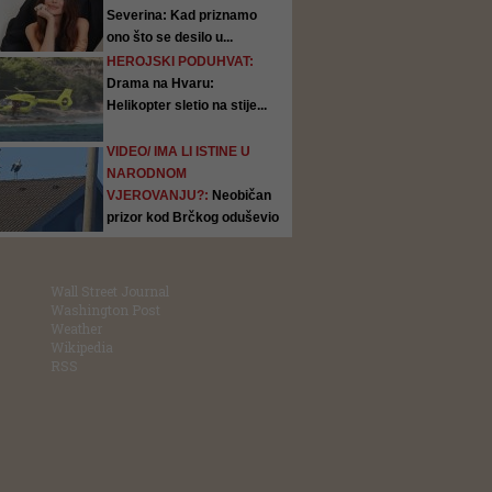
Severina: Kad priznamo
ono što se desilo u...
HEROJSKI PODUHVAT:
Drama na Hvaru:
Helikopter sletio na stije...
VIDEO/ IMA LI ISTINE U
NARODNOM
VJEROVANJU?:
Neobičan
prizor kod Brčkog oduševio
ljude:...
Wall Street Journal
Washington Post
Weather
Wikipedia
RSS