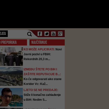
SATA
O PREPORUKA
NAJČITANIJE
KO MOŽE APLICIRATI:
Novi
Javni pozivi u FBiH:
Rekordnih 20,3 m...
IZMEĐU ŠTETE PO BIH I
ZAŠTITE REPUTACIJE B...:
Ko će odgovarati ako stane
Koridor Vc: Kaž...
LJETO SE NE PREDAJE:
Stiže li konačno zahlađenje
u BiH: Nedim S...