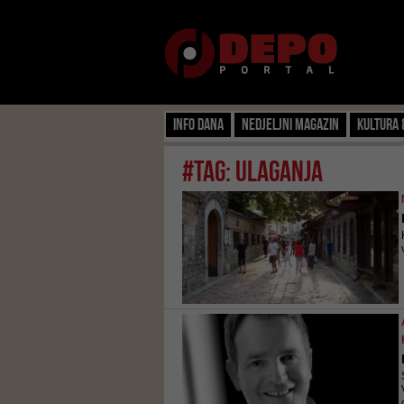
Info dana
Nedjeljni magazin
Kultura 
#tag: ulaganja