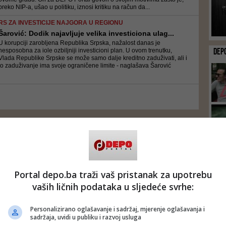
preko NIP-a, ušao u politiku, iznosi kritiku na račun da...
RS ZA INVESTICIJE NAJGORA U REGIONU
Šarović: Dodik najavljuje velika investiciona ulag...
U korupciji zarobljena Republika Srpska, nažalost danas je
DEP
nesposobna za iole ozbiljniji investicioni plan. U ovom trenutku,
Vlada Republike Srpske se može samo dalje kreditno zaduživati, ali i
to zaduživanje ima svoje ograničene limite - naglašava Šarović
Portal depo.ba traži vaš pristanak za upotrebu
vaših ličnih podataka u sljedeće svrhe:
Personalizirano oglašavanje i sadržaj, mjerenje oglašavanja i
sadržaja, uvidi u publiku i razvoj usluga