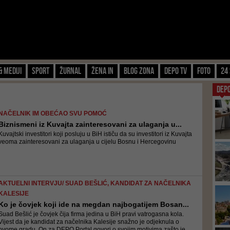
& Mediji
Sport
Žurnal
Žena IN
Blog zona
Depo TV
FOTO
24 
DEP
NAČELNIK IM OBEĆAO SVU POMOĆ
Biznismeni iz Kuvajta zainteresovani za ulaganja u...
Kuvajtski investitori koji posluju u BiH ističu da su investitori iz Kuvajta
veoma zainteresovani za ulaganja u cijelu Bosnu i Hercegovinu
AKTUELNI INTERVJU/ SUAD BEŠLIĆ, KANDIDAT ZA NAČELNIKA
KALESIJE
Ko je čovjek koji ide na megdan najbogatijem Bosan...
Suad Bešlić je čovjek čija firma jedina u BiH pravi vatrogasna kola.
Vijest da je kandidat za načelnika Kalesije snažno je odjeknula o
ovome gradu. On za DEPO Portal govori o svojim motivima zašto je,