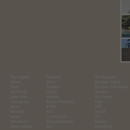
Glas Srpske
Pešćanik
The Guardian
Globus
POGO
The New Yorker
IMDb
Politika
The New York Times
INDEX.HR
Reddit
The Sun
Indie Wire
Reuters
The Times
Jutarnji list
Rotten Tomatoes
Time
Kurir
RTRS
TMZ
Miniclip
RTS
Tportal
net.hr
Screen Daily
TV1
Nezavisne
Slobodna Bosna
Variety
News Google
Sky
Večenji list