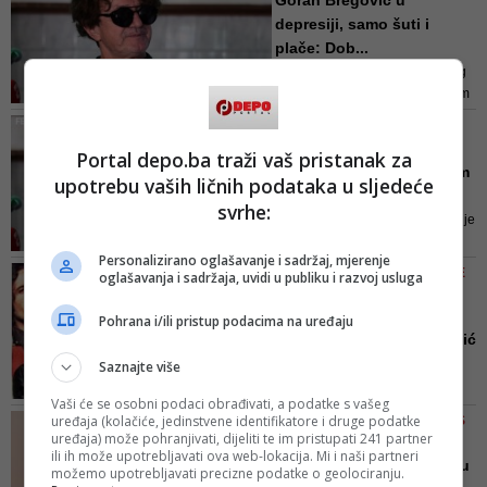
Goran Bregović u
depresiji, samo šuti i
plače: Dob...
Dajana i Goran imaju još jednog
brata, Predraga, a ona je jednom
svom sinu dala prezime Bregović
U 61. GODINI
zbog toga što njena braća nisu
Iznenada umrla sestra
Portal depo.ba traži vaš pristanak za
imala muških potomaka
Gorana Bregovića: S njom
upotrebu vaših ličnih podataka u sljedeće
je ...
svrhe:
Dajana Bregović – Marić mlađa je
sestra vođe Bijelog dugmeta i
Personalizirano oglašavanje i sadržaj, mjerenje
tvorca „Orkestra za vjenčanja i
VIDEO/ UTISCI SA PREMIJERE
oglašavanja i sadržaja, uvidi u publiku i razvoj usluga
sprovode“ Gorana Bregovića
DOKUMENTARCA ''INDEXI'' U
BEOGRADU
Pohrana i/ili pristup podacima na uređaju
Indexi su najveći, Bregović
se obrukao i pokazao k...
Saznajte više
Ako niste voljeli Indexe,
Vaši će se osobni podaci obrađivati, a podatke s vašeg
zavoljećete ih nakon ovog filma, a
uređaja (kolačiće, jedinstvene identifikatore i druge podatke
KAKO STOJE BH. MUZIČARI S
ako ste ih voljeli, voljećete ih još
uređaja) može pohranjivati, dijeliti te im pristupati 241 partner
NEKRETNINAMA U BIH
više
ili ih može upotrebljavati ova web-lokacija. Mi i naši partneri
Čola kupio elitnu 'gajbu' u
možemo upotrebljavati precizne podatke o geolociranju.