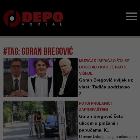
#tag: Goran Bregović
MUZIČAR ISPRIČAO ŠTA SE
DOGODILO KAD JE PAO S
VIŠNJE
Goran Bregović uvijek uz
vlast: Tadića podržavao
2...
Slavni muzičar je u
FOTO/ PROLANICI
predsjedničkoj kampanji prije
ZAPREPAŠTENI
deset godina za tadašnjeg
Goran Bregović šeta
predsjednika Srbije obradio "Odu
ulicom u pidžami i
radosti", da bi sada otkrio zašto je
papučama. K...
aktuelnom zahvalan još od 2008.
U ovom izdanju, sa japankama na
godine - iako je o tome ćutao 14