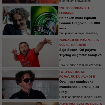
fotografijom pohvalila na
društvenoj mreži Twitter
SVE ZBOG 'BITANGE I
PRINCEZE'
Heineken mora isplatiti
Goranu Bregoviću 80.000
eura
Sud je utvrdio da je Heineken,
koji je vlasnik Karlovačke pivare,
ZABRANJENO PUŠENJE - 35
bez odobrenja autora koristio
GODINA KARIJERE
autorsko muzičko djelo Gorana
Sejo Sexon: Od pojave
Bregovića “Bitanga i princeza”
'Bijelog dugmeta' Sarajevo
n...
- Sve te priče o ratu, nekim našim
životima, raji iz Saraj’va, nekom
FOTO/ RIJETKO SE
turbulentnom prostoru i vremenu,
POJAVLJUJE U JAVNOSTI
jesu, ustvari, pjesme koje oni
Ova lijepa sarajevska
duboko razumiju. To je publika
manekenka u braku je sa
koja ima jednu posebnu
Breg...
percepciju ovoga što radimo -
Dok je on "ganjao" karijeru i slavu
kaže frontmen 'Zabranjenog
te postao jedna od najvećih
pušenja' Sejo...
ALMIR IMŠIREVIĆ/ 400 RIJEČI O