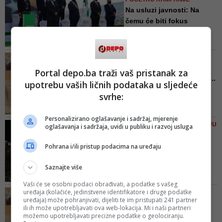
građanke Kantona Sarajevo koji u
Na usluzi javnosti: Na
što većem broju trebaju izaći na
čemu će biti fokus
izbore i dati glas političkoj opciji
kandidat...
koja će donijeti toliko željenu
Kandidat za Općinu Ilijaš je Akif
promjenu - poručuju iz SDP...
Fazlić, za Općinu Hadžići Hamdo
IZBORNE MALVERZACIJE
Ejubović, Općinu Novi Grad Semir
Čapljina im je u srcu, a
Portal depo.ba traži vaš pristanak za
Efendić, Općinu Vogošća Edin
kandidati su u Sarajevu: ...
upotrebu vaših ličnih podataka u sljedeće
Smajić, Općinu Centar Nedžad
"Čapljinska neovisna stranka –
Ajnadžić, Općinu Trnovo Ibro
svrhe:
Čapljina u srcu" ima svog
Berilo, Općinu Novo Sarajevo
kandidata u Gradačcu, Doboju,
Nedžad Koldžo, Općinu Ilidža
Personalizirano oglašavanje i sadržaj, mjerenje
Srebreniku, Tuzli, Živinicama,
Fikret Prevlj...
DOBROVOLJCI U SPAŠAVANJU
oglašavanja i sadržaja, uvidi u publiku i razvoj usluga
Kalesiji, Zenici, Livnu, Ilijašu i
GSS - stanica Sarajevo
sarajevskoj općini Stari Grad
prima volontere: Ovo su
Pohrana i/ili pristup podacima na uređaju
uvj...
Saznajte više
Rok za podnošenje prijava je
trideset (30) dana od dana
Vaši će se osobni podaci obrađivati, a podatke s vašeg
objavljivanja Konkursa, a
uređaja (kolačiće, jedinstvene identifikatore i druge podatke
VIŠE OD 30 HILJADA
najkasnije do 11. 10. 2020.
uređaja) može pohranjivati, dijeliti te im pristupati 241 partner
KANDIDATA
ili ih može upotrebljavati ova web-lokacija. Mi i naši partneri
godine do 12 sati
CIK objavio preliminarne
možemo upotrebljavati precizne podatke o geolociranju.