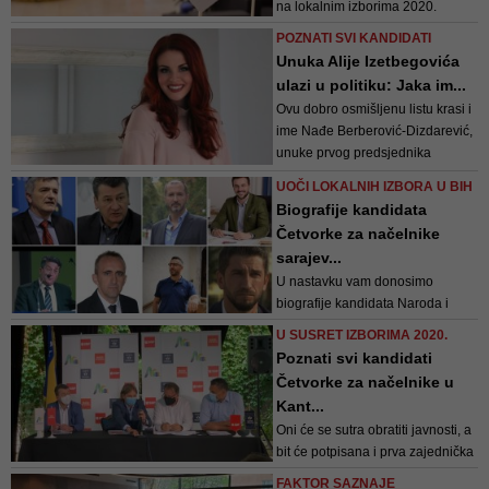
na lokalnim izborima 2020.
godine će izaći sa listama
POZNATI SVI KANDIDATI
kandidata za općinska vijeća te
Unuka Alije Izetbegovića
neće imati kandidate za načelnike
ulazi u politiku: Jaka im...
Ovu dobro osmišljenu listu krasi i
ime Nađe Berberović-Dizdarević,
unuke prvog predsjednika
Republike Bosne i Hercegovine,
UOČI LOKALNIH IZBORA U BIH
rahmetli Alije Izetbegovića
Biografije kandidata
Četvorke za načelnike
sarajev...
U nastavku vam donosimo
biografije kandidata Naroda i
Pravde, Naše stranke, SDP-a i
U SUSRET IZBORIMA 2020.
NBL-a
Poznati svi kandidati
Četvorke za načelnike u
Kant...
Oni će se sutra obratiti javnosti, a
bit će potpisana i prva zajednička
izjava kandidata za načelnike
FAKTOR SAZNAJE