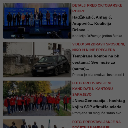
kampanje u kojoj se vodi borba
DETALJI PRED OKTOBARSKE
za svaki glas. Najveća utakmica
IZBORE
se vodi za bošnjačkog člana
Hadžikadić, Arifagić,
Presjedništva BiH. Ovaj izbor se
Arapović... Koalicija
ocjenjuje kao historijski, zato i Vi
Država...
uzmite učešća u njemu
Koalicija Država je jedina široka
formalna koalicija, uspostavljena
VIDEO/ SVI ZDRAVI I SPOSOBNI,
pola godine prije raspisivanja
NIKO IH NI NE PREGLEDA
izbora, koja ima zajedničke
Tempirane bombe na bh.
kandidate i kandidatske liste na
cestama: Sve može za
svim nivoima, u oba entiteta, a
(samo)...
čini je šest političkih stranaka
Praksa je bila ovakva: instruktori i
predstavnici 34 autoškole uzimali
FOTO/ PREDSTAVLJENI
su od kandidata lične karte i po
KANDIDATI U KANTONU
50 maraka te ih predavali
SARAJEVO
uposlenicima „Medice“ koji su na
#NovaGeneracija - hashtag
ranije potpisana i opečaćena
kojim SDP afirmiše mlada...
bjanko uvjerenja dopisivali imena
Promjene su moguće samo ako
kandidata. Osim toga, istragom ...
istinski u njih vjerujemo, a ključ tih
FOTO/ PREDSTAVLJANJE NA
promjena su upravo građani i
POČETKU KAMPANJE