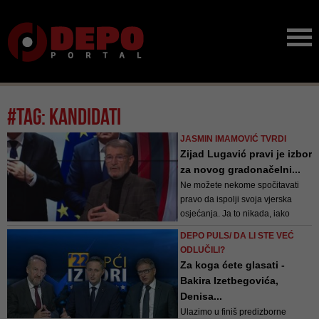
#tag: kandidati
JASMIN IMAMOVIĆ TVRDI
Zijad Lugavić pravi je izbor
za novog gradonačelni...
Ne možete nekome spočitavati
pravo da ispolji svoja vjerska
osjećanja. Ja to nikada, iako
nisam nikad vjeru prakticirao,
DEPO PULS/ DA LI STE VEĆ
nisam dopustio. Vjerska sloboda
ODLUČILI?
je da budeš vjernik ili agnostik ili
Za koga ćete glasati -
ateista. Sramota je da se nekome
Bakira Izetbegovića,
takve stvari spočitavaju. Radi se
Denisa...
...
Ulazimo u finiš predizborne