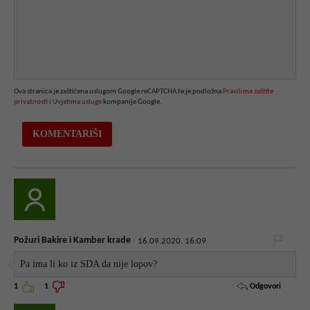
Ova stranica je zaštićena uslugom Google reCAPTCHA te je podložna
Pravilima zaštite
privatnosti
i
Uvjetima usluge
kompanije Google.
Požuri Bakire i Kamber krade
16.09.2020. 16:09
Pa ima li ko iz SDA da nije lopov?
Odgovori
1
1