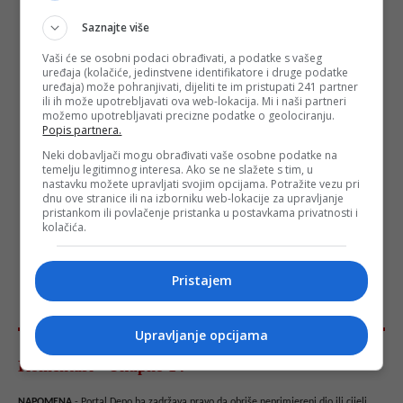
Saznajte više
Vaši će se osobni podaci obrađivati, a podatke s vašeg
uređaja (kolačiće, jedinstvene identifikatore i druge podatke
uređaja) može pohranjivati, dijeliti te im pristupati 241 partner
ili ih može upotrebljavati ova web-lokacija. Mi i naši partneri
možemo upotrebljavati precizne podatke o geolociranju.
Popis partnera.
Neki dobavljači mogu obrađivati vaše osobne podatke na
temelju legitimnog interesa. Ako se ne slažete s tim, u
nastavku možete upravljati svojim opcijama. Potražite vezu pri
dnu ove stranice ili na izborniku web-lokacije za upravljanje
pristankom ili povlačenje pristanka u postavkama privatnosti i
kolačića.
Pristajem
Upravljanje opcijama
Komentari - Ukupno 14
NAPOMENA
- Portal Depo.ba zadržava pravo da obriše neprimjereni dio ili cijeli