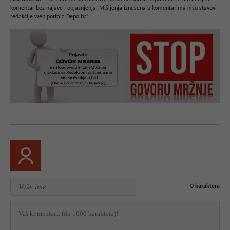
komentar bez najave i objašnjenja. Mišljenja iznešena u komentarima nisu stavovi
redakcije web portala Depo.ba!
0
karaktera