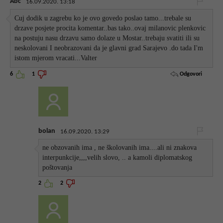
Abc
16.09.2020. 13:18
Cuj dodik u zagrebu ko je ovo govedo poslao tamo...trebale su
drzave posjete procita komentar..bas tako..ovaj milanovic plenkovic
na postuju nasu drzavu samo dolaze u Mostar..trebaju svatiti ili su
neskolovani I neobrazovani da je glavni grad Sarajevo .do tada I'm
istom mjerom vracati...Valter
Odgovori
6
1
bolan
16.09.2020. 13:29
ne obzovanih ima , ne školovanih ima....ali ni znakova
interpunkcije,,,,velih slovo, .. a kamoli diplomatskog
poštovanja
2
2