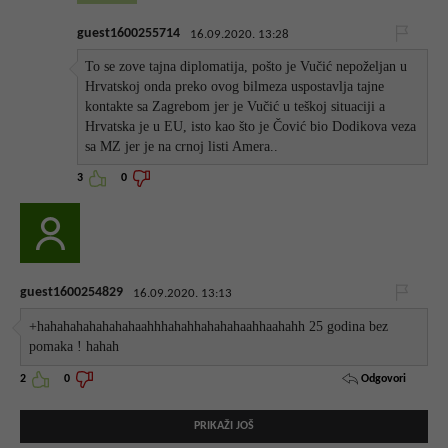
guest1600255714
16.09.2020. 13:28
To se zove tajna diplomatija, pošto je Vučić nepoželjan u
Hrvatskoj onda preko ovog bilmeza uspostavlja tajne
kontakte sa Zagrebom jer je Vučić u teškoj situaciji a
Hrvatska je u EU, isto kao što je Čović bio Dodikova veza
sa MZ jer je na crnoj listi Amera..
3
0
guest1600254829
16.09.2020. 13:13
+hahahahahahahahaahhhahahhahahahaahhaahahh 25 godina bez
pomaka ! hahah
Odgovori
2
0
PRIKAŽI JOŠ