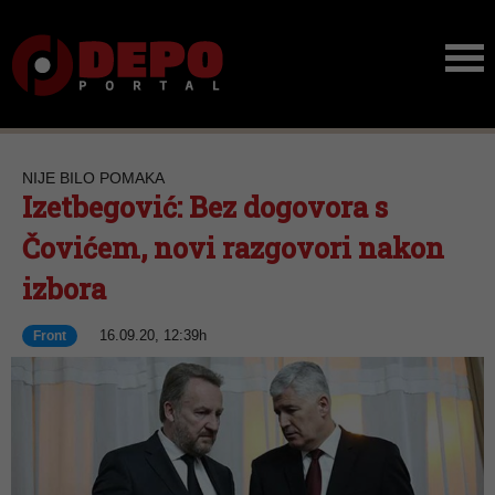
NIJE BILO POMAKA
Izetbegović: Bez dogovora s
Čovićem, novi razgovori nakon
izbora
16.09.20, 12:39h
Front