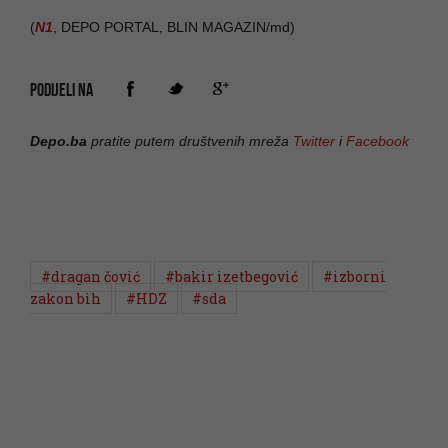
(
N1
, DEPO PORTAL, BLIN MAGAZIN/md)
PODIJELI NA
Depo.ba
pratite putem društvenih mreža
Twitter
i
Facebook
#dragan čović
#bakir izetbegović
#izborni
zakon bih
#HDZ
#sda