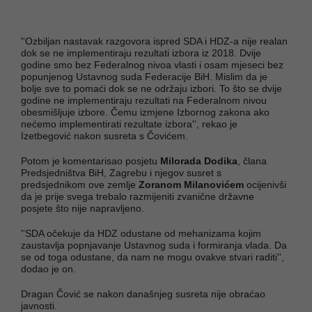
''Ozbiljan nastavak razgovora ispred SDA i HDZ-a nije realan
dok se ne implementiraju rezultati izbora iz 2018. Dvije
godine smo bez Federalnog nivoa vlasti i osam mjeseci bez
popunjenog Ustavnog suda Federacije BiH. Mislim da je
bolje sve to pomaći dok se ne održaju izbori. To što se dvije
godine ne implementiraju rezultati na Federalnom nivou
obesmišljuje izbore. Čemu izmjene Izbornog zakona ako
nećemo implementirati rezultate izbora'', rekao je
Izetbegović nakon susreta s Čovićem.
Potom je komentarisao posjetu
Milorada Dodika
, člana
Predsjedništva BiH, Zagrebu i njegov susret s
predsjednikom ove zemlje
Zoranom Milanovićem
ocijenivši
da je prije svega trebalo razmijeniti zvanične državne
posjete što nije napravljeno.
''SDA očekuje da HDZ odustane od mehanizama kojim
zaustavlja popnjavanje Ustavnog suda i formiranja vlada. Da
se od toga odustane, da nam ne mogu ovakve stvari raditi'',
dodao je on.
Dragan Čović se nakon današnjeg susreta nije obraćao
javnosti.