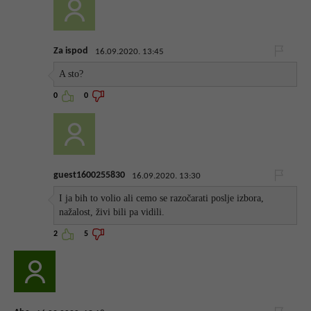
Za ispod
16.09.2020. 13:45
A sto?
0
0
guest1600255830
16.09.2020. 13:30
I ja bih to volio ali cemo se razočarati poslje izbora,
nažalost, živi bili pa vidili.
2
5