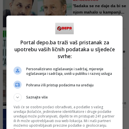
'Sadaka se ne daje da bi se
njom mahalo u kampanji...
Nije nam rekao da li treba da
dovedemo ljude, svjedoke, da
pokažemo uplatnice, ili je
HIT VIDEO/ KAD POMISLIŠ DA
dovoljna samo naša riječ? Da ih
NE MOŽE GORE
Portal depo.ba traži vaš pristanak za
možda slikamo?, napisao je
Izetbegović mrtav -
Konaković
upotrebu vaših ličnih podataka u sljedeće
ozbiljan: Mlade koji odlaze
svrhe:
na...
Bakir Izetbegović je prisutnim
Personalizirano oglašavanje i sadržaj, mjerenje
poručio da će odlazak mladih iz
PREŠUTNI DOGOVOR
oglašavanja i sadržaja, uvidi u publiku i razvoj usluga
BiH biti nadoknađen visokom
PREDSJEDNIKA SDA I SBIH
tehnologijom i robotikom
Kuju li Efendić i
Pohrana i/ili pristup podacima na uređaju
Izetbegović zajednički
plan? Pos...
Saznajte više
Sad je faktički jasno da se radilo o
Vaši će se osobni podaci obrađivati, a podatke s vašeg
propaloj političkoj igranci koja je
uređaja (kolačiće, jedinstvene identifikatore i druge podatke
POSLANIK U
za cilj imala samo jedno – pomoći
uređaja) može pohranjivati, dijeliti te im pristupati 241 partner
PREDSTAVNIČKOM DOMU
ili ih može upotrebljavati ova web-lokacija. Mi i naši partneri
Bakiru Izetbegoviću u utrci za
PSBIH
možemo upotrebljavati precizne podatke o geolociranju.
člana Predsjedništva BiH, a