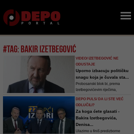
#tag: bakir izetbegović
VIDEO/ IZETBEGOVIĆ NE
ODUSTAJE
Uporno izbacuju političku
snagu koja je čuvala sta...
Probosanski blok bi, prema
Izetbegovićevim riječima,
omogućio jedan široki front sa
DEPO PULS/ DA LI STE VEĆ
difuznom vlasti, niko tu ne bi bio
ODLUČILI?
lider i svako bi dobio pomalo, ali
Za koga ćete glasati -
bi imali jedan snažni front koji je
Bakira Izetbegovića,
podržan do 60 posto na
Denisa...
državnom nivou ili 80 posto na
Ulazimo u finiš predizborne
federalnom ni...