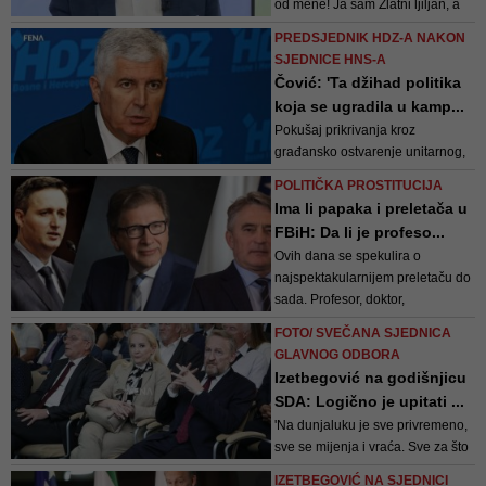
od mene! Ja sam Zlatni ljiljan, a
on je bio u trezoru! SDA određuje
PREDSJEDNIK HDZ-A NAKON
ko je Bošnjak, a ko nije - poručio
SJEDNICE HNS-A
je, između ostaloga, večeras
Čović: 'Ta džihad politika
Kasumović
koja se ugradila u kamp...
Pokušaj prikrivanja kroz
građansko ostvarenje unitarnog,
a to sam rekao predstavnicima
POLITIČKA PROSTITUCIJA
međunarodne zajednice, najbolji
Ima li papaka i preletača u
je put da se sruši BiH. To je
FBiH: Da li je profeso...
najozbiljniji udar na BiH i rušenje
Ovih dana se spekulira o
ustavnog poretka BiH. To je
najspektakularnijem preletaču do
brutalna izmjena sadašnjeg
sada. Profesor, doktor,
Ustava BiH - nagl...
Amerikanac, a Bosanac. Mirsad
FOTO/ SVEČANA SJEDNICA
Hadžikadić. Doletio prije četiri
GLAVNOG ODBORA
godine. Nepoznat široj javnosti,
Izetbegović na godišnjicu
bez infrastrukture i političkog
SDA: Logično je upitati ...
iskustva, osvoji simpatije
'Na dunjaluku je sve privremeno,
intelektualnih krugo...
sve se mijenja i vraća. Sve za što
smo se borili, i mislili da smo
IZETBEGOVIĆ NA SJEDNICI