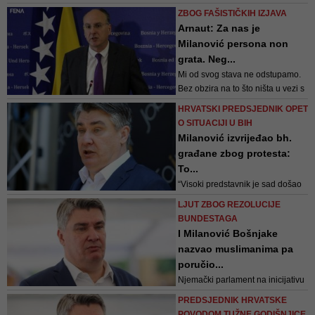
Milanović poslao kakve poruke
ZBOG FAŠISTIČKIH IZJAVA
Putinu ili su, ipak, samo
Arnaut: Za nas je
razgovarali o komadanju BiH
Milanović persona non
grata. Neg...
Mi od svog stava ne odstupamo.
Bez obzira na to što ništa u vezi s
našim zahtjevom nije poduzeto,
HRVATSKI PREDSJEDNIK OPET
bez obzira što se neki koji se
O SITUACIJI U BIH
deklarativno zalažu za BiH
Milanović izvrijeđao bh.
sastaju s njim i razgovaraju, za
građane zbog protesta:
nas je on nepoželjan, poručio je
To...
Arnaut
“Visoki predstavnik je sad došao
na ideju da se pozabavi tim
LJUT ZBOG REZOLUCIJE
pitanjem, ispast će da sam ga ja
BUNDESTAGA
na to natjerao. Ali stvar je
I Milanović Bošnjake
složenija”, rekao je predsjednik
nazvao muslimanima pa
RH
poručio...
Njemački parlament na inicijativu
muslimanskih lobista iz SPD-a,
PREDSJEDNIK HRVATSKE
bošnjačko muslimanskih lobista,
POVODOM TUŽNE GODIŠNJICE