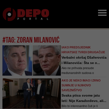
#tag: zoran milanović
IAKO PREDSJEDNIK
HRVATSKE TVRDI DRUGAČIJE
Verbalni okršaj Džaferovića
i Milanovića: Šta se o...
Ako ne prihvata presude
međunarodnih sudova o
genocidu, ima ozbiljan problem -
AKO JE NEKO IMAO I ZRNO
navodi su odgovoru Kabineta
SUMNJE U NJIHOVO
predsjedavajućeg Predsjedništva
SAVEZNIŠTVO
BiH Šefika Džaferovića
Svaka ptica svome jatu
leti: Nije Karađorđevo, ali...
Bilo bi interesantno čuti je li