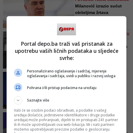
nova generacija političara,
Milanović izrazio sućut
toksična sorta, donosi tako
obiteljima žrtava
neizbalansiranu rezoluciju - rekao
genocida...
Milanović novinarima u petak
Povodom današnje tužne
obljetnice, obilježavanja
ZORAN MILANOVIĆ NA SAMITU
genocida u Srebrenici, izražavam
U MADRIDU UPOZORIO
Portal depo.ba traži vaš pristanak za
svoju sućut obiteljima i bližnjima
'Destabilizacija BiH mogla
upotrebu vaših ličnih podataka u sljedeće
svih žrtava tog bezumnog zločina,
bi imati ozbiljne impli...
napisao je Milanović
svrhe:
“Događaji u Bosni i Hercegovini
imaju izravan utjecaj na naš
Personalizirano oglašavanje i sadržaj, mjerenje
nacionalni interes i sigurnost.
HRVATSKI PREMIJER IZ
oglašavanja i sadržaja, uvidi u publiku i razvoj usluga
Daljnja destabilizacija Bosne i
BRISELA
Hercegovine imat će ozbiljne
Plenković se obrušio na
Pohrana i/ili pristup podacima na uređaju
implikacije za širu regiju i NATO.
Milanovića: Napravio je
Nadamo se da neće biti prekasno
sv...
Saznajte više
preokrenuti situaciju”, rekao je
Vrijeđa Ameriku, vrijeđa
Mil...
Vaši će se osobni podaci obrađivati, a podatke s vašeg
predsjednicu Komisije,
uređaja (kolačiće, jedinstvene identifikatore i druge podatke
VISOKI PREDSTAVNIK
predsjednika Europskog vijeća,
uređaja) može pohranjivati, dijeliti te im pristupati 241 partner
REAGOVAO NA IZJAVE
ili ih može upotrebljavati ova web-lokacija. Mi i naši partneri
prijeti blokadom Finske i Švedske
PREDSJEDNIKA RH
možemo upotrebljavati precizne podatke o geolociranju.
u NATO-u, koje apsolutno nikakve