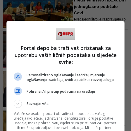
Predsjedništvo HDZ-a BiH
među kojima je i izaslanstvo HDZ-
jednoglasno podržalo
a RH koje će predvoditi
Čovi...
predsjednik te stranke Andrej
Predsjedništvo je raspravljalo i o
Planković, kao i predstavnici
izmjenama i dopunama Statuta
akademske zajednice, crkve, g...
HDZ-a BiH te je na današnjoj
TVRDI DA SU SNSD I HDZ
sjednici usuglašen Statut,
SPREMNI
Poslovnik, Program i Programska
Dodik: Imamo spremne
Portal depo.ba traži vaš pristanak za
deklaracija koji će se naći sutra
kandidate za ministre, ali
upotrebu vaših ličnih podataka u sljedeće
na zasjedanju Sabora
če...
svrhe:
Ponovivši protivljenje RS
priključenju BiH NATO-u, istakao
PODJELA VLASTI
Personalizirano oglašavanje i sadržaj, mjerenje
je da ne preporučuje moguće
oglašavanja i sadržaja, uvidi u publiku i razvoj usluga
Završen sastanak u
spekulativne radnje - da jedan
Predsjedništvu BiH:
ministar, bez obzira koji, u taj vojni
Pohrana i/ili pristup podacima na uređaju
Pogledajte ...
savez preda MAP i kaže da je to
Što se tiče Godišnjeg
stav BiH
Saznajte više
nacionalnog programa (ANP),
Čović je kazao kako tu treba još
Vaši će se osobni podaci obrađivati, a podatke s vašeg
SASTANAK SA ČOVIĆEM
kompromisa kako bi svi izašli kao
uređaja (kolačiće, jedinstvene identifikatore i druge podatke
Izetbegović: Imali smo
pobjednici
uređaja) može pohranjivati, dijeliti te im pristupati 241 partner
neobično iskren razgovor
ili ih može upotrebljavati ova web-lokacija. Mi i naši partneri