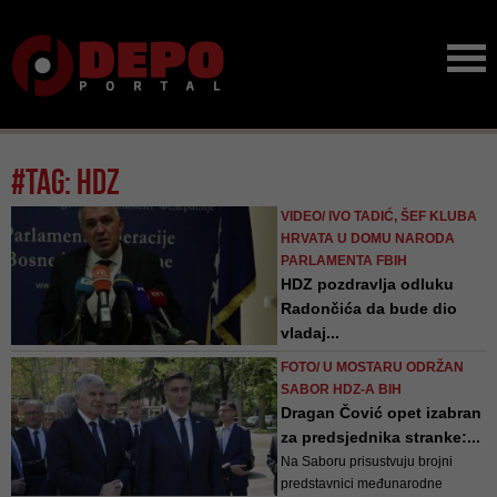
#tag: HDZ
VIDEO/ IVO TADIĆ, ŠEF KLUBA
HRVATA U DOMU NARODA
PARLAMENTA FBIH
HDZ pozdravlja odluku
Radončića da bude dio
vladaj...
S obzirom na ukupni ambijent i
FOTO/ U MOSTARU ODRŽAN
političku situaciju u BiH smatram
SABOR HDZ-A BIH
da je dosta toga urađeno u
Dragan Čović opet izabran
protekle četiri godine, rekao je
za predsjednika stranke:...
Tadić
Na Saboru prisustvuju brojni
predstavnici međunarodne