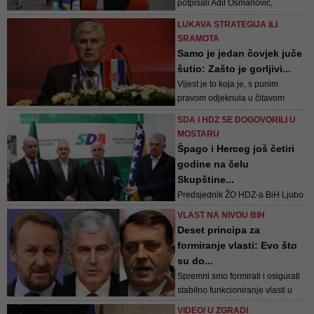
potpisali Adil Osmanović,
zamjenik predsjednika Stranke
LUKAVA STRATEGIJA ILI
demokratske akcije, i Dženan
SRAMOTA
Đonlagić, potpredsjednik
Samo je jedan čovjek juče
Demokratske fronte
šutio: Zašto je gorljivi...
Vijest je to koja je, s punim
pravom odjeknula u čitavom
svijetu. Popratili su je čak zapadni
SDA I HDZ SE DOGOVORILI U
i nezapadni mediji, o regiji da ne
MOSTARU
pričamo
Špago i Herceg još četiri
godine na čelu
Skupštine...
Predsjednik ŽO HDZ-a BiH Ljubo
Bešlić ustvrdio je kako je
VLAST NA NIVOU BIH
postignut veliki napredak s
Deset principa za
obzirom da će u narednih deset
formiranje vlasti: Evo što
do 15 dana biti imenovano
su do...
rukovodstvo županijske skupštine
Spremni smo formirati i osigurati
i mandatar nove vlade
stabilno funkcioniranje vlasti u
BiH koja će nastaviti provođenje
VIDEO/ U ZGRADI