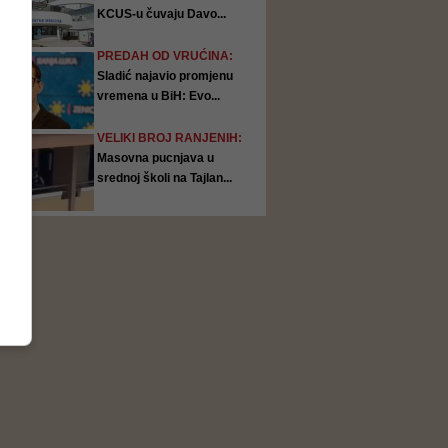
KCUS-u čuvaju Davo...
PREDAH OD VRUĆINA:
Sladić najavio promjenu
vremena u BiH: Evo...
VELIKI BROJ RANJENIH:
Masovna pucnjava u
srednoj školi na Tajlan...