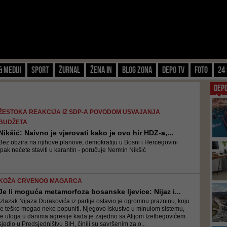
& Mediji
Sport
Žurnal
Žena IN
Blog zona
Depo TV
FOTO
24 
DEP
ŽESTOKA REAKCIJA IZ SDP-A POVODOM USVAJANJA
BUDŽETA
Nikšić: Naivno je vjerovati kako je ovo hir HDZ-a,...
Bez obzira na njihove planove, demokratiju u Bosni i Hercegovini
ipak nećete staviti u karantin - poručuje Nermin Nikšić
KOŽA CRVENOG MAGARCA
Je li moguća metamorfoza bosanske ljevice: Nijaz i...
Izlazak Nijaza Durakovića iz partije ostavio je ogromnu prazninu, koju
je teško mogao neko popuniti. Njegovo iskustvo u minulom sistemu,
te uloga u danima agresije kada je zajedno sa Alijom Izetbegovićem
sjedio u Predsjedništvu BiH, činili su savršenim za o...