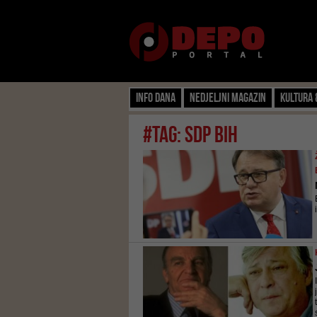
Info dana
Nedjeljni magazin
Kultura 
#tag: sdp bih