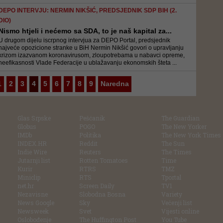
DEPO INTERVJU: NERMIN NIKŠIĆ, PREDSJEDNIK SDP BIH (2.
DIO)
Nismo htjeli i nećemo sa SDA, to je naš kapital za...
U drugom dijelu iscrpnog intervjua za DEPO Portal, predsjednik
najveće opozicione stranke u BiH Nermin Nikšić govori o upravljanju
krizom izazvanom koronavirusom, zloupotrebama u nabavci opreme,
neefikasnosti Vlade Federacije u ublažavanju ekonomskih šteta ...
1
2
3
4
5
6
7
8
9
Naredna
Glas Srpske
Pešćanik
The Guardian
Globus
POGO
The New Yorker
IMDb
Politika
The New York Times
INDEX.HR
Reddit
The Sun
Indie Wire
Reuters
The Times
Jutarnji list
Rotten Tomatoes
Time
Kurir
RTRS
TMZ
Miniclip
RTS
Tportal
net.hr
Screen Daily
TV1
Nezavisne
Slobodna Bosna
Variety
News Google
Sky
Večenji list
Newsweek
Svet
Vijesti online
Oslobođenje
The Huffington Post
You Tube