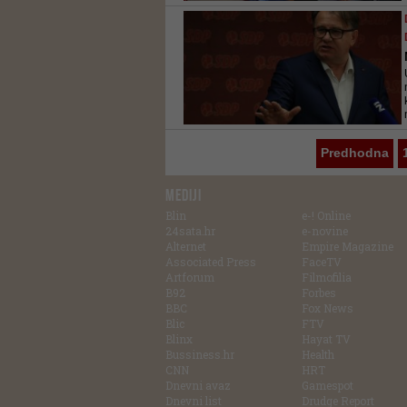
Predhodna
MEDIJI
Blin
e-! Online
24sata.hr
e-novine
Alternet
Empire Magazine
Associated Press
FaceTV
Artforum
Filmofilia
B92
Forbes
BBC
Fox News
Blic
FTV
Blinx
Hayat TV
Bussiness.hr
Health
CNN
HRT
Dnevni avaz
Gamespot
Dnevni list
Drudge Report