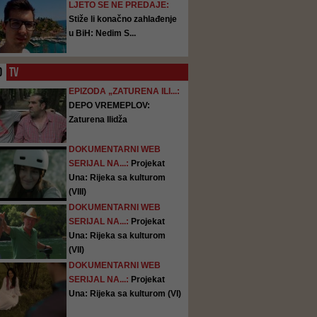
LJETO SE NE PREDAJE:
Stiže li konačno zahlađenje
u BiH: Nedim S...
O
TV
EPIZODA „ZATURENA ILI...:
DEPO VREMEPLOV:
Zaturena Ilidža
DOKUMENTARNI WEB
SERIJAL NA...:
Projekat
Una: Rijeka sa kulturom
(VIII)
DOKUMENTARNI WEB
SERIJAL NA...:
Projekat
Una: Rijeka sa kulturom
(VII)
DOKUMENTARNI WEB
SERIJAL NA...:
Projekat
Una: Rijeka sa kulturom (VI)