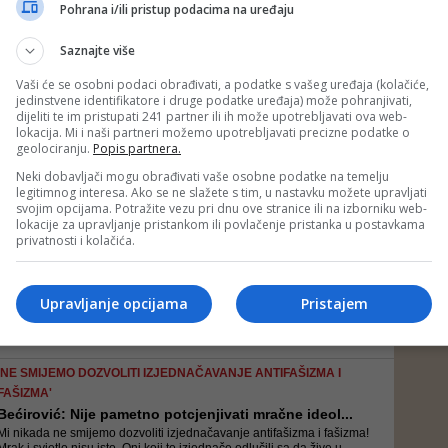
SDP BiH se nema nikakavu namjeru pravdati i objašnjavati prirodu
Pohrana i/ili pristup podacima na uređaju
svog poslovanja zeleno-narandžastoj SDA
Saznajte više
Vaši će se osobni podaci obrađivati, a podatke s vašeg uređaja (kolačiće,
jedinstvene identifikatore i druge podatke uređaja) može pohranjivati,
IZ DEMOKRATSKE FRONTE PORUČILI
dijeliti te im pristupati 241 partner ili ih može upotrebljavati ova web-
Pozivamo pošteni dio SDP-a da se očituje o aferi p...
lokacija. Mi i naši partneri možemo upotrebljavati precizne podatke o
Od SDP-ovog partnera, odnosno od Naše stranke, ne očekujemo
geolociranju.
Popis partnera.
nikakvo očitovanje, jer je svim građanima Bosne i Hercegovine
poznat slučaj „Falatar“ - navode u DF-u
Neki dobavljači mogu obrađivati vaše osobne podatke na temelju
legitimnog interesa. Ako se ne slažete s tim, u nastavku možete upravljati
svojim opcijama. Potražite vezu pri dnu ove stranice ili na izborniku web-
lokacije za upravljanje pristankom ili povlačenje pristanka u postavkama
DELEGAT U DOMU NARODA ZAHTIJEVA ODGOVORE
privatnosti i kolačića.
Bećirović Čoviću uputio OVIH devet pitanja, ali i ...
S obzirom da, iz samo Vama poznatih razloga, mjesecima ne
sazivate sjednice Doma naroda Parlamentarne skupštine BiH javno
Upravljanje opcijama
Pristajem
Vam postavljam devet važnih pitanja - naveo je Bećirović
'NE SMIJEMO DOZVOLITI IZJEDNAČAVANJE ANTIFAŠIZMA I
FAŠIZMA'
Bećirović: Nije pametno potcjenjivati mračne ideol...
Mi nikada ne smijemo dozvoliti izjednačavanje antifašizma i fašizma!