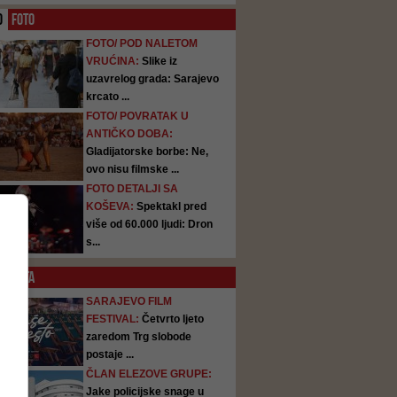
O
FOTO
FOTO/ POD NALETOM
VRUĆINA:
Slike iz
uzavrelog grada: Sarajevo
krcato ...
FOTO/ POVRATAK U
ANTIČKO DOBA:
Gladijatorske borbe: Ne,
ovo nisu filmske ...
FOTO DETALJI SA
KOŠEVA:
Spektakl pred
više od 60.000 ljudi: Dron
s...
SATA
SARAJEVO FILM
FESTIVAL:
Četvrto ljeto
zaredom Trg slobode
postaje ...
ČLAN ELEZOVE GRUPE:
Jake policijske snage u