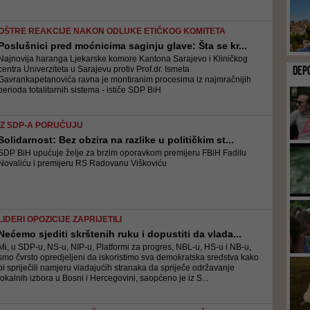
OŠTRE REAKCIJE NAKON ODLUKE ETIČKOG KOMITETA
Poslušnici pred moćnicima saginju glave: Šta se kr...
Najnovija haranga Ljekarske komore Kantona Sarajevo i Kliničkog
DEP
centra Univerziteta u Sarajevu protiv Prof.dr. Ismeta
Gavrankapetanovića ravna je montiranim procesima iz najmračnijih
perioda totalitarnih sistema - ističe SDP BiH
IZ SDP-A PORUČUJU
Solidarnost: Bez obzira na razlike u političkim st...
SDP BiH upućuje želje za brzim oporavkom premijeru FBiH Fadilu
Novaliću i premijeru RS Radovanu Viškoviću
LIDERI OPOZICIJE ZAPRIJETILI
Nećemo sjediti skrštenih ruku i dopustiti da vlada...
Mi, u SDP-u, NS-u, NIP-u, Platformi za progres, NBL-u, HS-u i NB-u,
smo čvrsto opredjeljeni da iskoristimo sva demokratska sredstva kako
bi spriječili namjeru vladajućih stranaka da spriječe održavanje
lokalnih izbora u Bosni i Hercegovini, saopćeno je iz S...