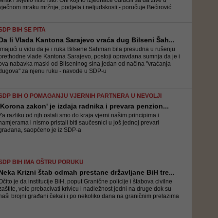
Mrak i svjetlo nisu isto. Oni koji to izjednače odlučili sa da žive u
vječnom mraku mržnje, podjela i neljudskosti - poručuje Bećirović
SDP BIH SE PITA
Da li Vlada Kantona Sarajevo vraća dug Bilseni Šah...
Imajući u vidu da je i ruka Bilsene Šahman bila presudna u rušenju
prethodne vlade Kantona Sarajevo, postoji opravdana sumnja da je i
ova nabavka maski od Bilseninog sina jedan od načina ''vraćanja
dugova'' za njenu ruku - navode u SDP-u
SDP BIH O POMAGANJU VJERNIH PARTNERA U NEVOLJI
'Korona zakon' je izdaja radnika i prevara penzion...
Za razliku od njh ostali smo do kraja vjerni našim principima i
namjerama i nismo pristali biti saučesnici u još jednoj prevari
građana, saopćeno je iz SDP-a
SDP BIH IMA OŠTRU PORUKU
Neka Krizni štab odmah prestane državljane BiH tre...
Očito je da institucije BiH, poput Granične policije i štabova civilne
zaštite, vole prebacivati krivicu i nadležnost jedni na druge dok su
naši brojni građani čekali i po nekoliko dana na graničnim prelazima