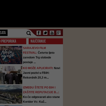
SATA
O PREPORUKA
NAJČITANIJE
SARAJEVO FILM
FESTIVAL:
Četvrto ljeto
zaredom Trg slobode
postaje ...
KO MOŽE APLICIRATI:
Novi
Javni pozivi u FBiH:
Rekordnih 20,3 m...
IZMEĐU ŠTETE PO BIH I
ZAŠTITE REPUTACIJE B...:
Ko će odgovarati ako stane
Koridor Vc: Kaž...