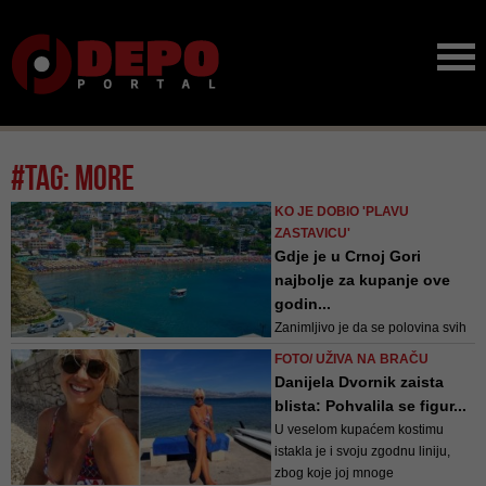
#tag: more
KO JE DOBIO 'PLAVU
ZASTAVICU'
Gdje je u Crnoj Gori
najbolje za kupanje ove
godin...
Zanimljivo je da se polovina svih
Plavih zastavica u Crnoj Gori
FOTO/ UŽIVA NA BRAČU
nalazi u Opštini Budva – čak 20
Danijela Dvornik zaista
kupališta
blista: Pohvalila se figur...
U veselom kupaćem kostimu
istakla je i svoju zgodnu liniju,
zbog koje joj mnoge