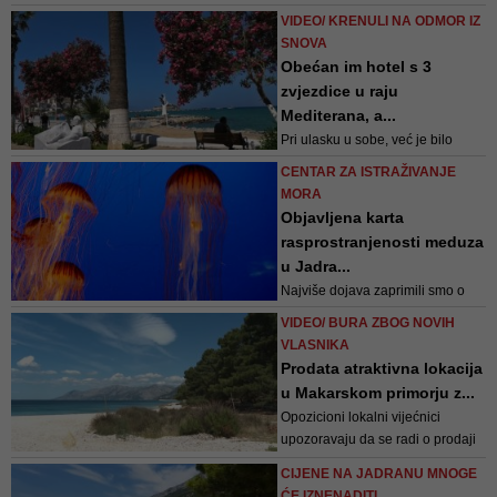
obožavateljice zavide
VIDEO/ KRENULI NA ODMOR IZ
SNOVA
Obećan im hotel s 3
zvjezdice u raju
Mediterana, a...
Pri ulasku u sobe, već je bilo
primijetno da nešto nije u redu...
CENTAR ZA ISTRAŽIVANJE
Ono što je definitivno prepunilo
MORA
čašu je nestanak vode i struje
Objavljena karta
popodne, a kad je voda došla,
rasprostranjenosti meduza
bila je crna
u Jadra...
Najviše dojava zaprimili smo o
komas meduzi, piše Centar za
VIDEO/ BURA ZBOG NOVIH
istraživanje mora u objavi na
VLASNIKA
Facebooku
Prodata atraktivna lokacija
u Makarskom primorju z...
Opozicioni lokalni vijećnici
upozoravaju da se radi o prodaji
ispod tržišne cijene, dio saborskih
CIJENE NA JADRANU MNOGE
zastupnika tvrdi da je riječ o
ĆE IZNENADITI