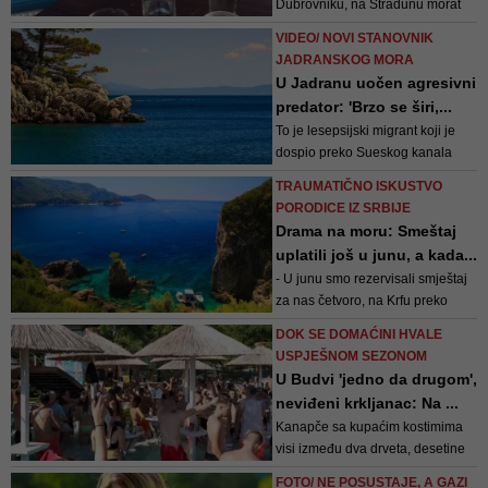
Dubrovniku, na Stradunu morat
će malo dublje posegnuti u
VIDEO/ NOVI STANOVNIK
džep... No, u ostatku Dalmacije
JADRANSKOG MORA
ispijanje kave nije toliki luksuz
U Jadranu uočen agresivni
predator: 'Brzo se širi,...
To je lesepsijski migrant koji je
dospio preko Sueskog kanala
prvobitno u istočni dio
TRAUMATIČNO ISKUSTVO
Sredozemlja i zbog svoje
PORODICE IZ SRBIJE
agresivnosti, u smislu da ima jako
Drama na moru: Smeštaj
dobre biološke i ekološke
uplatili još u junu, a kada...
karakteristike, u novom
- U junu smo rezervisali smještaj
ekosustavu vrlo brzo se širi
za nas četvoro, na Krfu preko
"Airbnb". Skinuli su nam pare sa
DOK SE DOMAĆINI HVALE
računa i uredno, nekoliko dana
USPJEŠNOM SEZONOM
pred put, podsjetili da uskoro
U Budvi 'jedno da drugom',
počinje aranžman. Kad smo stigli
neviđeni krkljanac: Na ...
tamo, ispostavilo se da
Kanapče sa kupaćim kostimima
rezervacija ne postoji!
visi između dva drveta, desetine
peškira rašireni su po dječijim
FOTO/ NE POSUSTAJE, A GAZI