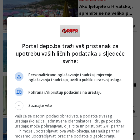
ruskom kapitalu, a načelnik Baške
Ako ljetujete u Hrvatskoj,
Vode kaže – ulagači će doprinijeti
spremite se na veliko p...
razvoju lokalne zajednice
Na crikveničkoj rivijeri, nekim
otocima, kao i u manjim mjestima
makarskog područja, kamo
VIDEO/ VELIKI PLANOVI ZA
masovno gravitiraju i gosti iz BiH,
IDUĆU SEZONU
Portal depo.ba traži vaš pristanak za
nema koncentracije skupih hotela
U Neumu će se graditi
kao u Istri, a puno je i
upotrebu vaših ličnih podataka u sljedeće
stanovi za mlade bračne
pristupačnog porodičnog
svrhe:
paro...
smještaja
- Kroz taj projekt subvencionirali
Personalizirano oglašavanje i sadržaj, mjerenje
bismo 60 posto vrijednosti objekta
ŠUŠKA SE, ŠUŠKA...
oglašavanja i sadržaja, uvidi u publiku i razvoj usluga
kako bi mladima cijena
Tijelo uz tijelo, zajedno bili
nekretnine bila pristupačna -
i na moru: Severina...
Pohrana i/ili pristup podacima na uređaju
navodi načelnik Dragan Jurković
Hrvatski mediji pišu kako se i po
Saznajte više
Beogradu šuška o ovoj romansi,
te da su golupčići već mjesecima
Vaši će se osobni podaci obrađivati, a podatke s vašeg
sretni i da se ne odvajaju jedno
uređaja (kolačiće, jedinstvene identifikatore i druge podatke
UŽAS NA PLAŽI, RODITELJI
od drugog. Ove gradske priče
uređaja) može pohranjivati, dijeliti te im pristupati 241 partner
ŠOKIRANI
potkrepljuju i dokazi...
ili ih može upotrebljavati ova web-lokacija. Mi i naši partneri
Slovak na Jadranu snimao
možemo upotrebljavati precizne podatke o geolociranju.