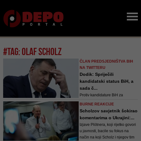
#tag: Olaf Scholz
ČLAN PREDSJEDNIŠTVA BIH
NA TWITTERU
Dodik: Spriječili
kandidatski status BiH, a
sada č...
Protiv kandidature BiH za
članstvo u Evropskoj uniji na
BURNE REAKCIJE
Samitu EU - Balkan u Briselu bile
Scholzov savjetnik šokirao
su Njemačka, Holandija i
komentarima o Ukrajini:...
Francuska
Izjave Plötnera, koji rijetko govori
u javnosti, bacile su fokus na
način na koji Scholz i njegov tim