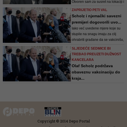
Otvoren sam za susret na lokaciji i
je rat ‘90-ih
što hitnijem terminu koji predložite
ZAPRIJETIO PETI VAL
i spreman da to bude ili na
Scholz i njemački savezni
neutralnom terenu po vašem
premijeri dogovorili uvo...
izboru, ili u nekoj od vaših
Iako već uvedene mjere koje su
institucija, napisao je Dodik
stupile na snagu imaju za cilj
ohrabriti građane da se vakcinišu,
peti val zaprijetio je Njemačkoj,
SLJEDEĆE SEDMICE BI
posebno nakon pojave omikron
TREBAO PREUZETI DUŽNOST
varijante, izjavio je Scholz
KANCELARA
novinarima
Olaf Scholz podržava
obaveznu vakcinaciju do
kraja...
Prema izvorima s informacijama o
raspravi, Scholz je na sastanku
rekao da se zalaže za
međustranačku inicijativu da
vakcinacija postane obavezna, uz
nadu da bi to moglo biti
provedeno u praksi do kraja
Copyright © 2014 Depo Portal
februara