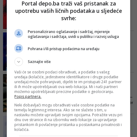
Portal depo.ba traži vaš pristanak za
a njemačka vlada se želi tome
'EU bi bila sigurnija sa
upotrebu vaših ličnih podataka u sljedeće
energičnije suprotstaviti. Srbija u
zemljama Zapadnog
tome dobiva ključnu ulogu,
svrhe:
Balkana...
ocjenjuje njemački tisak
Pojačana okrenutost zemljama
Personalizirano oglašavanje i sadržaj, mjerenje
Zapadnog Balkana ubrzana je
NJEMAČKI KANCELAR U
oglašavanja i sadržaja, uvidi u publiku i razvoj usluga
nakon napada Rusije na Ukrajinu
INTERVJUU ZA ZDF
i straha od negativnog efekta koji
Scholz prvi put nakon
Pohrana i/ili pristup podacima na uređaju
bi ovi događaji mogli imati po ovu,
invazije na Ukrajinu iznio
još uvijek nestabilnu, regiju
s...
Saznajte više
Kada je u pitanju zahtjev i želja
Vaši će se osobni podaci obrađivati, a podatke s vašeg
ukrajinskog predsjednika
uređaja (kolačiće, jedinstvene identifikatore i druge podatke
'PREKO NOĆI' SVE SE IZ
Volodimira Zelenskog da se
uređaja) može pohranjivati, dijeliti te im pristupati 241 partner
KORIJENA PROMIJENILO
ili ih može upotrebljavati ova web-lokacija. Mi i naši partneri
pridruži EU, kancelar je rekao da
Njemački preokret: Šalju
možemo upotrebljavati precizne podatke o geolociranju.
će sada najprije na dnevnom
oružje Ukrajini, naoružav...
Popis partnera.
redu biti odluke o prijemu u EU
Konzervativni dnevnik Frankfurter
Neki dobavljači mogu obrađivati vaše osobne podatke na
država Zapadnog Balkana, barem
Allgemeine Zeitung (FAZ)
temelju legitimnog interesa. Ako se ne slažete s tim, u
onih koji "ozbiljno rade na tome"
nastavku možete upravljati svojim opcijama. Potražite vezu pri
konstatirao je da je Scholzova
NJEMAČKI KANCELAR NA
dnu ove stranice ili na izborniku web-lokacije za upravljanje
vlada prva njemačka vlada koja je
pristankom ili povlačenje pristanka u postavkama privatnosti i
PRES-KONFERENCIJI
shvatila kako treba razgovarati s
kolačića.
Scholz pozvao na
Rusijom