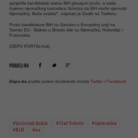
spriječila kandidatski status BiH glasajući protiv, a sada
čujemo njemačkog kancelara Scholza da BiH može vjerovati
Njemačkoj. Bože svašta!", napisao je Dodik na Twitteru.
Protiv kandidature BiH za članstvo u Evropskoj uniji na
Samitu EU - Balkan u Briselu bile su Njemačka, Holandija i
Francuska.
(DEPO PORTAL/md)
PODIJELI NA
Depo.ba
pratite putem društvenih mreža
Twitter
i
Facebook
#milorad dodik
#Olaf Scholz
#njemačka
#BiH
#eu