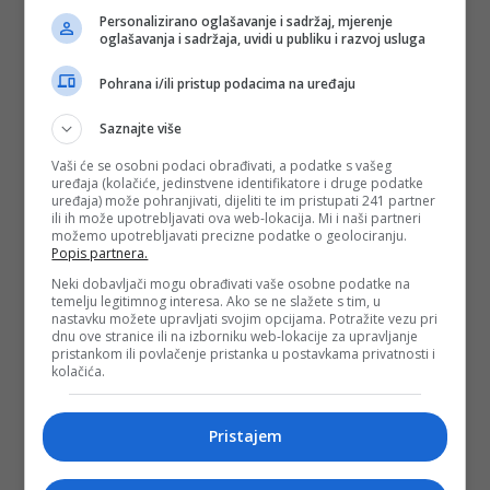
Personalizirano oglašavanje i sadržaj, mjerenje
oglašavanja i sadržaja, uvidi u publiku i razvoj usluga
Pohrana i/ili pristup podacima na uređaju
Saznajte više
Vaši će se osobni podaci obrađivati, a podatke s vašeg
uređaja (kolačiće, jedinstvene identifikatore i druge podatke
uređaja) može pohranjivati, dijeliti te im pristupati 241 partner
ili ih može upotrebljavati ova web-lokacija. Mi i naši partneri
možemo upotrebljavati precizne podatke o geolociranju.
Popis partnera.
Neki dobavljači mogu obrađivati vaše osobne podatke na
temelju legitimnog interesa. Ako se ne slažete s tim, u
nastavku možete upravljati svojim opcijama. Potražite vezu pri
dnu ove stranice ili na izborniku web-lokacije za upravljanje
pristankom ili povlačenje pristanka u postavkama privatnosti i
kolačića.
Pristajem