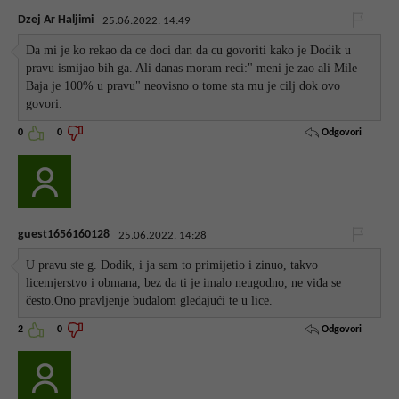
Dzej Ar Haljimi
25.06.2022. 14:49
Da mi je ko rekao da ce doci dan da cu govoriti kako je Dodik u
pravu ismijao bih ga. Ali danas moram reci:" meni je zao ali Mile
Baja je 100% u pravu" neovisno o tome sta mu je cilj dok ovo
govori.
Odgovori
0
0
guest1656160128
25.06.2022. 14:28
U pravu ste g. Dodik, i ja sam to primijetio i zinuo, takvo
licemjerstvo i obmana, bez da ti je imalo neugodno, ne viđa se
često.Ono pravljenje budalom gledajući te u lice.
Odgovori
2
0