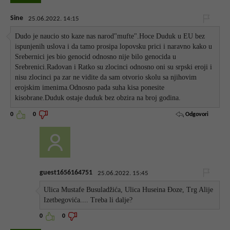
Sine
25.06.2022. 14:15
Dudo je naucio sto kaze nas narod"mufte".Hoce Duduk u EU bez
ispunjenih uslova i da tamo prosipa lopovsku prici i naravno kako u
Srebernici jes bio genocid odnosno nije bilo genocida u
Srebrenici.Radovan i Ratko su zlocinci odnosno oni su srpski eroji i
nisu zlocinci pa zar ne vidite da sam otvorio skolu sa njihovim
erojskim imenima.Odnosno pada suha kisa ponesite
kisobrane.Duduk ostaje duduk bez obzira na broj godina.
Odgovori
0
0
guest1656164751
25.06.2022. 15:45
Ulica Mustafe Busuladžića, Ulica Huseina Đoze, Trg Alije
Izetbegovića.... Treba li dalje?
0
0