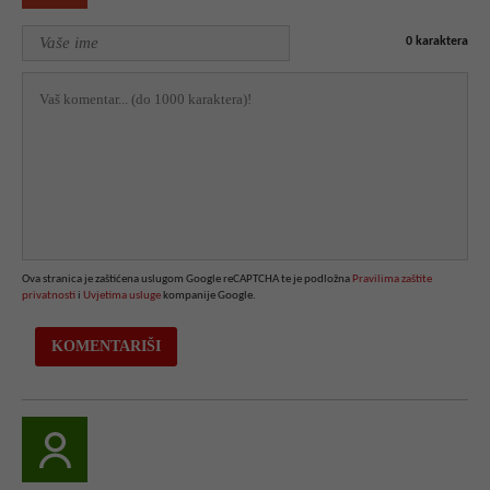
0
karaktera
Ova stranica je zaštićena uslugom Google reCAPTCHA te je podložna
Pravilima zaštite
privatnosti
i
Uvjetima usluge
kompanije Google.