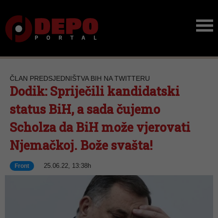
ČLAN PREDSJEDNIŠTVA BIH NA TWITTERU
Dodik: Spriječili kandidatski
status BiH, a sada čujemo
Scholza da BiH može vjerovati
Njemačkoj. Bože svašta!
25.06.22, 13:38h
Front