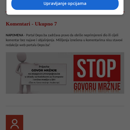
Upravljanje opcijama
Komentari - Ukupno 7
NAPOMENA
- Portal Depo.ba zadržava pravo da obriše neprimjereni dio ili cijeli
komentar bez najave i objašnjenja. Mišljenja iznešena u komentarima nisu stavovi
redakcije web portala Depo.ba!