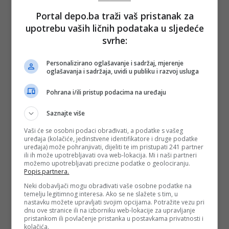
Portal depo.ba traži vaš pristanak za
upotrebu vaših ličnih podataka u sljedeće
svrhe:
(Dnevno.hr/DEPO PORTAL/af)
PODIJELI NA
Personalizirano oglašavanje i sadržaj, mjerenje
oglašavanja i sadržaja, uvidi u publiku i razvoj usluga
Depo.ba
pratite putem društvenih mreža
Twitter
i
Facebook
Pohrana i/ili pristup podacima na uređaju
Saznajte više
Vaši će se osobni podaci obrađivati, a podatke s vašeg
uređaja (kolačiće, jedinstvene identifikatore i druge podatke
uređaja) može pohranjivati, dijeliti te im pristupati 241 partner
ili ih može upotrebljavati ova web-lokacija. Mi i naši partneri
možemo upotrebljavati precizne podatke o geolociranju.
Popis partnera.
Neki dobavljači mogu obrađivati vaše osobne podatke na
temelju legitimnog interesa. Ako se ne slažete s tim, u
nastavku možete upravljati svojim opcijama. Potražite vezu pri
dnu ove stranice ili na izborniku web-lokacije za upravljanje
pristankom ili povlačenje pristanka u postavkama privatnosti i
kolačića.