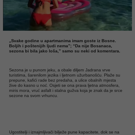
„Svake godine u apartmanima imam goste iz Bosne.
Boljih i poštenijih ljudi nema”; “Da nije Bosanaca,
sezona bi bila jako loša,” samo su neki od komentara.
Sezona je u punom jeku, a obale diljem Jadrana vrve
turistima, šarenilom jezika i ljetnom užurbanošću. Plaže su
prepune, kafići rade bez predaha, a ulice obalnih mjesta
žive do kasno u noć. Osjeti se ona prava ljetna atmosfera,
miris mora, vruć asfalt i stalna gužva koja je znak da je srce
sezone na svom vrhuncu.
Ugostitelji i iznajmljivači bilježe pune kapacitete, dok se na