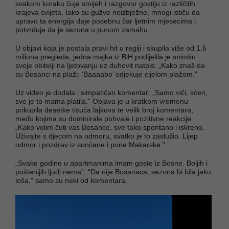
svakom koraku čuje smijeh i razgovor gostiju iz različitih
krajeva svijeta. Iako su gužve neizbježne, mnogi ističu da
upravo ta energija daje posebnu čar ljetnim mjesecima i
potvrđuje da je sezona u punom zamahu.
U objavi koja je postala pravi hit u regiji i skupila više od 1,6
miliona pregleda, jedna majka iz BiH podijelila je snimku
svoje obitelji na ljetovanju uz duhovit natpis: „Kako znaš da
su Bosanci na plaži: ‘Baaaabo’ odjekuje cijelom plažom.”
Uz video je dodala i simpatičan komentar: „Samo viči, kćeri,
sve je to mama platila.” Objava je u kratkom vremenu
prikupila desetke tisuća lajkova te velik broj komentara,
među kojima su dominirale pohvale i pozitivne reakcije.
„Kako volim čuti vas Bosance, sve tako spontano i iskreno.
Uživajte s djecom na odmoru, svatko je to zaslužio. Lijep
odmor i pozdrav iz sunčane i pune Makarske.”
„Svake godine u apartmanima imam goste iz Bosne. Boljih i
poštenijih ljudi nema”; “Da nije Bosanaca, sezona bi bila jako
loša,” samo su neki od komentara.