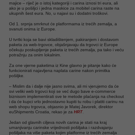
majice – riječ je o istoj kategoriji i carina iznosi tri eura, ali
ako je u pošiljci i jedna maskice za mobitel carina raste na
ukupnih šest eura. No, u najavi su i dodatni troškovi.
Od 1. srpnja smrknut će platformama iz trećih zemalja, a
svanuti onima iz Europe.
U tvrtki koja se bavi skladištenjem, pakiranjem i dostavom
paketa za web-trgovce, objašnjavaju da trgovci iz Europe
očekuju poskupljenje paketa iz trećih zemalja, pa tako i veću
potražnju za onim lokalnim.
Za one vjerne paketima iz Kine glavno je pitanje kako će
funkcionirati najavljena naplata carine nakon primitka
pošiljke.
– Mislim da i dalje nije jasno svima, ali mi vjerujemo da će
svi veliki web trgovci koji se već dugo bave e-commerce
biznisom implementirati sve te metode plaćanja na checkout
i da će kupci vrlo jednostavno kupiti tu robu i platiti carinu na
web shopu trgovca, objasnio je Matej Javorek, direktor
euShipments Croatia, rekao je za
HRT
.
Jedan od glavnih ciljeva novih carina je stati na kraj
umanjivanju carinske vrijednosti pošiljaka i razdvajanju
pošiljaka na više paketa kojim platforme iz trećih zemalja