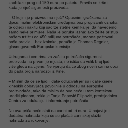
zaobilaze prag od 150 eura po paketu. Pravila se krše i
kada je riječ sigurnosti proizvoda.
– O kojim je proizvodima riječ? Opasnim igračkama za
djecu, malim elektroničkim uređajima bez propisanih oznaka
te odjeći i nakitu koji sadrže štetne kemikalije, da navedemo
samo neke primjere. Naša je poruka jasna: ako želite pristup
našem tržištu od 450 milijuna potrošača, morate poštovati
naša pravila – bez iznimke, poručio je Thomas Regnier,
glasnogovornik Europske komisije.
Udrugama i centrima za zaštitu potrošača sigurnost
proizvoda na prvom je mjestu, no ističu da velik broj ljudi
više gleda na cijenu. Ne vjeruju da će zbog novih carina doći
do pada broja narudžbi iz Kine.
– Mislim da će se ljudi i dalje odlučivati jer su i dalje cijene
kineskih dobavljača povoljnije u odnosu na europske
proizvođače, tako da mislim da ovo neće u tom kontekstu
uroditi plodom, rekla je Tanja Popović Filipović, predsjednica
Centra za edukaciju i informiranje potrošača.
No ova priča neće stati na carini od tri eura. U najavi je i
dodatna naknada koja će se plaćati carinskoj službi –
naknada za rukovanje.