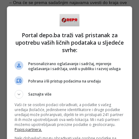
– Ona će se prema sadašnjim najavama uvesti do kraja ove
godine. Najvjerojatnije 1.11., međutim konačna odluka još
uvijek nije donesena. Također nemamo ni konačnu odluku o
iznosu te naknade. U početku je bila riječ o dva eura po
stavci, sada je već govora o četiri eura, navela je Melita
Buljan, savjetnica Sektoru za carinski sustav u Carinskoj
Portal depo.ba traži vaš pristanak za
upravi.
upotrebu vaših ličnih podataka u sljedeće
S tim dodatnim troškom popularni kineski paketi postat će
svrhe:
sve manje privlačni i onim najvjernijim kupcima.
Personalizirano oglašavanje i sadržaj, mjerenje
(DEPO PORTAL/ad)
oglašavanja i sadržaja, uvidi u publiku i razvoj usluga
Pohrana i/ili pristup podacima na uređaju
PODIJELI NA
Saznajte više
Depo.ba
pratite putem društvenih mreža
Twitter
i
Facebook
Vaši će se osobni podaci obrađivati, a podatke s vašeg
uređaja (kolačiće, jedinstvene identifikatore i druge podatke
uređaja) može pohranjivati, dijeliti te im pristupati 241 partner
ili ih može upotrebljavati ova web-lokacija. Mi i naši partneri
možemo upotrebljavati precizne podatke o geolociranju.
Popis partnera.
Neki dobavljači mogu obrađivati vaše osobne podatke na