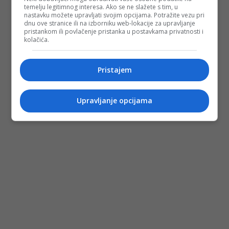
temelju legitimnog interesa. Ako se ne slažete s tim, u
nastavku možete upravljati svojim opcijama. Potražite vezu pri
dnu ove stranice ili na izborniku web-lokacije za upravljanje
pristankom ili povlačenje pristanka u postavkama privatnosti i
kolačića.
Pristajem
Upravljanje opcijama