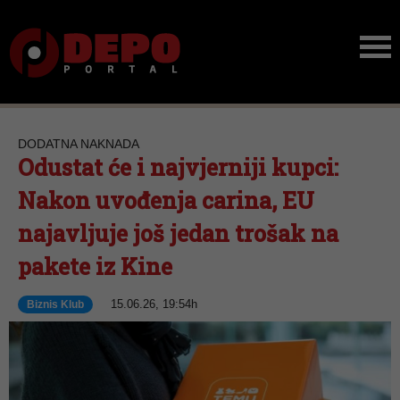
DODATNA NAKNADA
Odustat će i najvjerniji kupci:
Nakon uvođenja carina, EU
najavljuje još jedan trošak na
pakete iz Kine
15.06.26, 19:54h
Biznis Klub