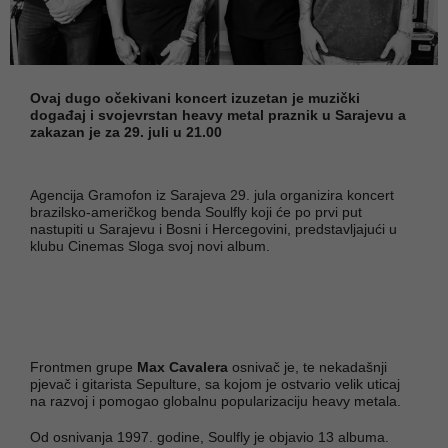
Ovaj dugo očekivani koncert izuzetan je muzički
događaj i svojevrstan heavy metal praznik u Sarajevu a
zakazan je za 29. juli u 21.00
Agencija Gramofon iz Sarajeva 29. jula organizira koncert
brazilsko-američkog benda Soulfly koji će po prvi put
nastupiti u Sarajevu i Bosni i Hercegovini, predstavljajući u
klubu Cinemas Sloga svoj novi album.
Frontmen grupe
Max Cavalera
osnivač je, te nekadašnji
pjevač i gitarista Sepulture, sa kojom je ostvario velik uticaj
na razvoj i pomogao globalnu popularizaciju heavy metala.
Od osnivanja 1997. godine, Soulfly je objavio 13 albuma.