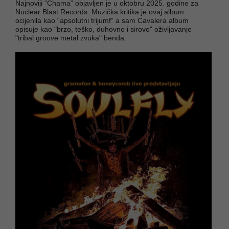
Najnoviji “Chama” objavljen je u oktobru 2025. godine za
Nuclear Blast Records. Muzička kritika je ovaj album
ocijenila kao “apsolutni trijumf” a sam Cavalera album
opisuje kao "brzo, teško, duhovno i sirovo" oživljavanje
"tribal groove metal zvuka" benda.