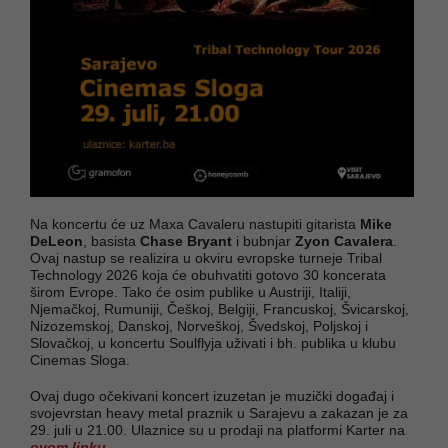
Na koncertu će uz Maxa Cavaleru nastupiti gitarista
Mike
DeLeon
, basista
Chase Bryant
i bubnjar
Zyon Cavalera
.
Ovaj nastup se realizira u okviru evropske turneje Tribal
Technology 2026 koja će obuhvatiti gotovo 30 koncerata
širom Evrope. Tako će osim publike u Austriji, Italiji,
Njemačkoj, Rumuniji, Češkoj, Belgiji, Francuskoj, Švicarskoj,
Nizozemskoj, Danskoj, Norveškoj, Švedskoj, Poljskoj i
Slovačkoj, u koncertu Soulflyja uživati i bh. publika u klubu
Cinemas Sloga.
Ovaj dugo očekivani koncert izuzetan je muzički događaj i
svojevrstan heavy metal praznik u Sarajevu a zakazan je za
29. juli u 21.00. Ulaznice su u prodaji na platformi Karter na
ovom linku.