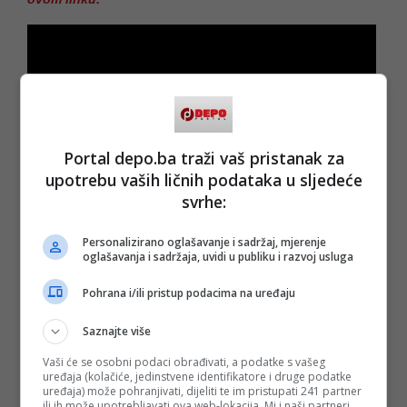
Portal depo.ba traži vaš pristanak za
upotrebu vaših ličnih podataka u sljedeće
svrhe:
Personalizirano oglašavanje i sadržaj, mjerenje
oglašavanja i sadržaja, uvidi u publiku i razvoj usluga
Pohrana i/ili pristup podacima na uređaju
Saznajte više
(DEPO PORTAL/dg)
Vaši će se osobni podaci obrađivati, a podatke s vašeg
PODIJELI NA
uređaja (kolačiće, jedinstvene identifikatore i druge podatke
uređaja) može pohranjivati, dijeliti te im pristupati 241 partner
ili ih može upotrebljavati ova web-lokacija. Mi i naši partneri