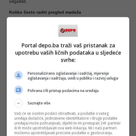
odgađati.
Koliko često raditi pregled madeža
Uobičajena preporuka je jednom godišnje, ali učestalost
zavisi od tipa kože i broja madeža.
Osobe sa svijetlom kožom, većim brojem madeža ili
Portal depo.ba traži vaš pristanak za
porodičnom historijom melanoma trebaju češće kontrole.
upotrebu vaših ličnih podataka u sljedeće
Pregled madeža nije nešto što se radi povremeno, nego
svrhe:
važan dio brige o zdravlju kože.
Najbolja strategija je jednostavna: ne čekati “idealno
Personalizirano oglašavanje i sadržaj, mjerenje
vrijeme”, nego reagovati na vrijeme.
oglašavanja i sadržaja, uvidi u publiku i razvoj usluga
Pohrana i/ili pristup podacima na uređaju
(
Raport
/DEPO PORTAL/af)
Saznajte više
PODIJELI NA
Vaši će se osobni podaci obrađivati, a podatke s vašeg
uređaja (kolačiće, jedinstvene identifikatore i druge podatke
Depo.ba
pratite putem društvenih mreža
Twitter
i
Facebook
uređaja) može pohranjivati, dijeliti te im pristupati 241 partner
ili ih može upotrebljavati ova web-lokacija. Mi i naši partneri
možemo upotrebljavati precizne podatke o geolociranju.