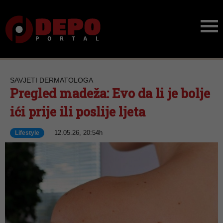
SAVJETI DERMATOLOGA
Pregled madeža: Evo da li je bolje
ići prije ili poslije ljeta
12.05.26, 20:54h
Lifestyle