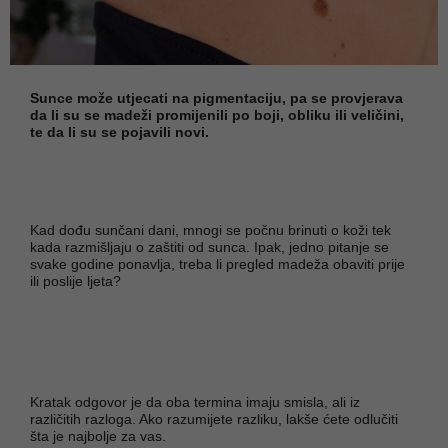
Sunce može utjecati na pigmentaciju, pa se provjerava
da li su se madeži promijenili po boji, obliku ili veličini,
te da li su se pojavili novi.
Kad dođu sunčani dani, mnogi se počnu brinuti o koži tek
kada razmišljaju o zaštiti od sunca. Ipak, jedno pitanje se
svake godine ponavlja, treba li pregled madeža obaviti prije
ili poslije ljeta?
Kratak odgovor je da oba termina imaju smisla, ali iz
različitih razloga. Ako razumijete razliku, lakše ćete odlučiti
šta je najbolje za vas.