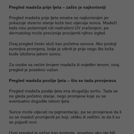
Pregled madeža prije ljeta – zašto je najkorisniji
Pregled madeža prije ljeta smatra se najkorisnijim jer
pokazuje stvarno stanje kože bez utjecaja sunca. Madeži
tada nisu potamnjeli niti nadraženi UV zračenjem, pa
dermatolog može preciznije procijeniti njihov izgled.
Ovaj pregled često služi kao početna osnova. Ako postoji
sumnjiva promjena, bolje je otkriti je prije nego što koža
bude izložena jakom suncu.
Za osobe sa većim brojem madeža ili svijetlim tenom, ovaj
pregled je posebno važan.
Pregled madeža poslije ljeta – šta se tada provjerava
Pregled madeža poslije ljeta ima drugačiju svrhu. Tada se
ne gleda početno stanje, nego promjene koje su se
eventualno dogodile tokom ljeta.
Sunce može utjecati na pigmentaciju, pa se provjerava da li
su se madeži promijenili po boji, obliku ili veličini, te da li su
se pojavili novi.
Ovaj pregled je važan kao kontrola, posebno ako ste bili