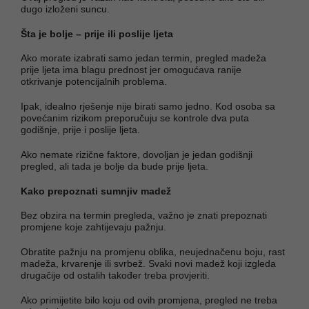
dugo izloženi suncu.
Šta je bolje – prije ili poslije ljeta
Ako morate izabrati samo jedan termin, pregled madeža
prije ljeta ima blagu prednost jer omogućava ranije
otkrivanje potencijalnih problema.
Ipak, idealno rješenje nije birati samo jedno. Kod osoba sa
povećanim rizikom preporučuju se kontrole dva puta
godišnje, prije i poslije ljeta.
Ako nemate rizične faktore, dovoljan je jedan godišnji
pregled, ali tada je bolje da bude prije ljeta.
Kako prepoznati sumnjiv madež
Bez obzira na termin pregleda, važno je znati prepoznati
promjene koje zahtijevaju pažnju.
Obratite pažnju na promjenu oblika, neujednačenu boju, rast
madeža, krvarenje ili svrbež. Svaki novi madež koji izgleda
drugačije od ostalih također treba provjeriti.
Ako primijetite bilo koju od ovih promjena, pregled ne treba