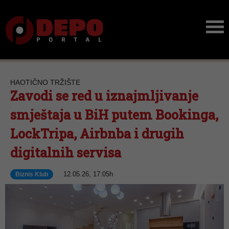
HAOTIČNO TRŽIŠTE
Zavodi se red u iznajmljivanje
smještaja u BiH putem Bookinga,
LockTripa, Airbnba i drugih
digitalnih servisa
12.05.26, 17:05h
Biznis Klub