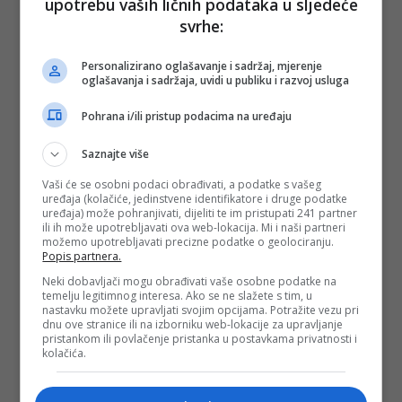
upotrebu vaših ličnih podataka u sljedeće
PODIJELI NA
svrhe:
Depo.ba
pratite putem društvenih mreža
Twitter
i
Facebook
Personalizirano oglašavanje i sadržaj, mjerenje
oglašavanja i sadržaja, uvidi u publiku i razvoj usluga
Pohrana i/ili pristup podacima na uređaju
Saznajte više
Vaši će se osobni podaci obrađivati, a podatke s vašeg
uređaja (kolačiće, jedinstvene identifikatore i druge podatke
uređaja) može pohranjivati, dijeliti te im pristupati 241 partner
ili ih može upotrebljavati ova web-lokacija. Mi i naši partneri
možemo upotrebljavati precizne podatke o geolociranju.
Popis partnera.
Neki dobavljači mogu obrađivati vaše osobne podatke na
temelju legitimnog interesa. Ako se ne slažete s tim, u
nastavku možete upravljati svojim opcijama. Potražite vezu pri
dnu ove stranice ili na izborniku web-lokacije za upravljanje
pristankom ili povlačenje pristanka u postavkama privatnosti i
kolačića.