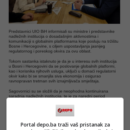
Predstavnici UIO BiH informisali su ministre i predstavnike
nadležnih institucija o dosadašnjim aktivnostima i
komunikaciji s globalnim platformama koje posluju na tržištu
Bosne i Hercegovine, s ciljem uspostavljanja jasnijeg
regulatornog i poreskog okvira za ovu oblast.
Tokom sastanka istaknuto je da je u interesu svih institucija
u Bosni i Hercegovini da se poslovanje globalnih platformi,
kao i korisnika njihovih usluga, uključi u domaći regulatorni
okvir kako bi se smanjila siva ekonomija i osigurao
ravnopravan tretman svih iznajmljivača smještaja.
Sagovornici su se složili da je neophodna kontinuirana
saradnja nadležnih institucija, te je za naredni period
usaglašena koordinacija aktivnosti po ovom pitanju, s ciljem
unapređenja transparentnosti poslovanja i uređenja tržišta
turističkog smještaja u Bosni i Hercegovini, saopćeno je iz
Federalnog ministarstva okoliša i turizma.
Portal depo.ba traži vaš pristanak za
(FENA/ad)