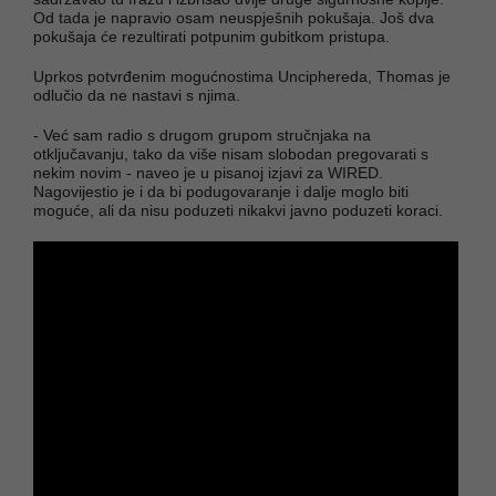
Od tada je napravio osam neuspješnih pokušaja. Još dva
pokušaja će rezultirati potpunim gubitkom pristupa.
Uprkos potvrđenim mogućnostima Unciphereda, Thomas je
odlučio da ne nastavi s njima.
- Već sam radio s drugom grupom stručnjaka na
otključavanju, tako da više nisam slobodan pregovarati s
nekim novim - naveo je u pisanoj izjavi za WIRED.
Nagovijestio je i da bi podugovaranje i dalje moglo biti
moguće, ali da nisu poduzeti nikakvi javno poduzeti koraci.