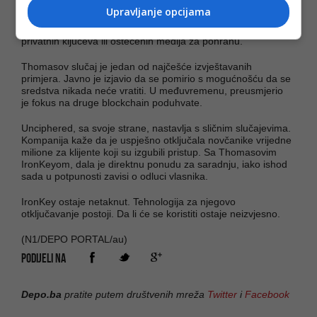
Situacija odražava širi izazov u sektoru kriptovaluta. Studija
Upravljanje opcijama
Chainalysisa iz 2020. godine procijenila je da bi do 20 posto
bitcoina u opticaju moglo biti izgubljeno zbog nedostupnih
privatnih ključeva ili oštećenih medija za pohranu.
Thomasov slučaj je jedan od najčešće izvještavanih
primjera. Javno je izjavio da se pomirio s mogućnošću da se
sredstva nikada neće vratiti. U međuvremenu, preusmjerio
je fokus na druge blockchain poduhvate.
Unciphered, sa svoje strane, nastavlja s sličnim slučajevima.
Kompanija kaže da je uspješno otključala novčanike vrijedne
milione za klijente koji su izgubili pristup. Sa Thomasovim
IronKeyom, dala je direktnu ponudu za saradnju, iako ishod
sada u potpunosti zavisi o odluci vlasnika.
IronKey ostaje netaknut. Tehnologija za njegovo
otključavanje postoji. Da li će se koristiti ostaje neizvjesno.
(N1/DEPO PORTAL/au)
PODIJELI NA
Depo.ba
pratite putem društvenih mreža
Twitter
i
Facebook