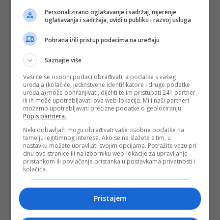
- Kada imate posla s toliko novca, sve traje vječno. Osoba s
Personalizirano oglašavanje i sadržaj, mjerenje
kojom radite, treba vam neki ugovor s njima, a taj ugovor
oglašavanja i sadržaja, uvidi u publiku i razvoj usluga
mora biti čvrst - naveo je.
Pohrana i/ili pristup podacima na uređaju
Testni slučaj za kripto sigurnost i mogućnost oporavka
Saznajte više
Serija IronKey je prvobitno razvijena uz podršku američke
vlade, dizajnirana da zadovolji stroge standarde šifriranja i
Vaši će se osobni podaci obrađivati, a podatke s vašeg
odupre se fizičkim napadima. Predmetni model S200
uređaja (kolačiće, jedinstvene identifikatore i druge podatke
certificiran je prema specifikacijama FIPS 140-2 nivoa 3,
uređaja) može pohranjivati, dijeliti te im pristupati 241 partner
koje uključuju aktivni odgovor na neovlaštene promjene i
ili ih može upotrebljavati ova web-lokacija. Mi i naši partneri
sigurno pohranjivanje ključeva.
možemo upotrebljavati precizne podatke o geolociranju.
Popis partnera.
Uncipheredovo uspješno probijanje uređaja dovodi u pitanje
dugogodišnje pretpostavke o otpornosti hardverskih
Neki dobavljači mogu obrađivati vaše osobne podatke na
novčanika. Njihov proces je uključivao analizu sigurnog
temelju legitimnog interesa. Ako se ne slažete s tim, u
mikrokontrolera, snimanje internih signala i identificiranje
nastavku možete upravljati svojim opcijama. Potražite vezu pri
dnu ove stranice ili na izborniku web-lokacije za upravljanje
slabih tačaka u sistemu za provođenje lozinki.
pristankom ili povlačenje pristanka u postavkama privatnosti i
kolačića.
Firma nije otkrila kako izbjegava detekciju od strane
IronKeyjevog brojača za samouništenje, ali insistira da njena
metoda ostavlja disk funkcionalnim i netaknutim.
Pristajem
Milijarde u riziku zbog izgubljenih novčanika