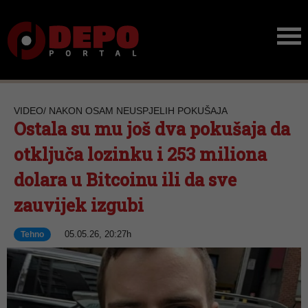
VIDEO/ NAKON OSAM NEUSPJELIH POKUŠAJA
Ostala su mu još dva pokušaja da
otključa lozinku i 253 miliona
dolara u Bitcoinu ili da sve
zauvijek izgubi
05.05.26, 20:27h
Tehno