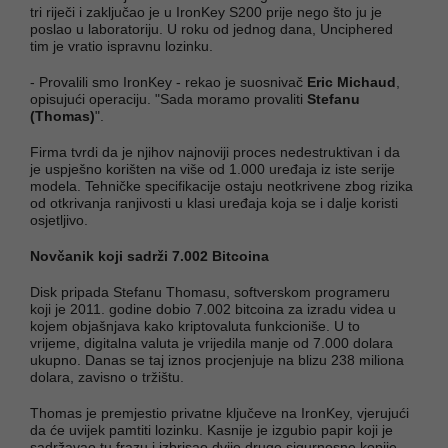
tri riječi i zaključao je u IronKey S200 prije nego što ju je
poslao u laboratoriju. U roku od jednog dana, Unciphered
tim je vratio ispravnu lozinku.
- Provalili smo IronKey - rekao je suosnivač
Eric Michaud
,
opisujući operaciju. "Sada moramo provaliti
Stefanu
(Thomas)
".
Firma tvrdi da je njihov najnoviji proces nedestruktivan i da
je uspješno korišten na više od 1.000 uređaja iz iste serije
modela. Tehničke specifikacije ostaju neotkrivene zbog rizika
od otkrivanja ranjivosti u klasi uređaja koja se i dalje koristi
osjetljivo.
Novčanik koji sadrži 7.002 Bitcoina
Disk pripada Stefanu Thomasu, softverskom programeru
koji je 2011. godine dobio 7.002 bitcoina za izradu videa u
kojem objašnjava kako kriptovaluta funkcioniše. U to
vrijeme, digitalna valuta je vrijedila manje od 7.000 dolara
ukupno. Danas se taj iznos procjenjuje na blizu 238 miliona
dolara, zavisno o tržištu.
Thomas je premjestio privatne ključeve na IronKey, vjerujući
da će uvijek pamtiti lozinku. Kasnije je izgubio papir koji je
sadržavao tu frazu i izbrisao dvije druge sigurnosne kopije.