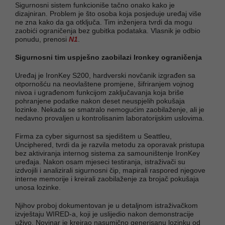
Sigurnosni sistem funkcioniše tačno onako kako je
dizajniran. Problem je što osoba koja posjeduje uređaj više
ne zna kako da ga otključa. Tim inženjera tvrdi da mogu
zaobići ograničenja bez gubitka podataka. Vlasnik je odbio
ponudu, prenosi
N1
.
Sigurnosni tim uspješno zaobilazi Ironkey ograničenja
Uređaj je IronKey S200, hardverski novčanik izgrađen sa
otpornošću na neovlaštene promjene, šifriranjem vojnog
nivoa i ugrađenom funkcijom zaključavanja koja briše
pohranjene podatke nakon deset neuspjelih pokušaja
lozinke. Nekada se smatralo nemogućim zaobilaženje, ali je
nedavno provaljen u kontrolisanim laboratorijskim uslovima.
Firma za cyber sigurnost sa sjedištem u Seattleu,
Unciphered, tvrdi da je razvila metodu za oporavak pristupa
bez aktiviranja internog sistema za samouništenje IronKey
uređaja. Nakon osam mjeseci testiranja, istraživači su
izdvojili i analizirali sigurnosni čip, mapirali raspored njegove
interne memorije i kreirali zaobilaženje za brojač pokušaja
unosa lozinke.
Njihov proboj dokumentovan je u detaljnom istraživačkom
izvještaju WIRED-a, koji je uslijedio nakon demonstracije
uživo. Novinar je kreirao nasumično generisanu lozinku od