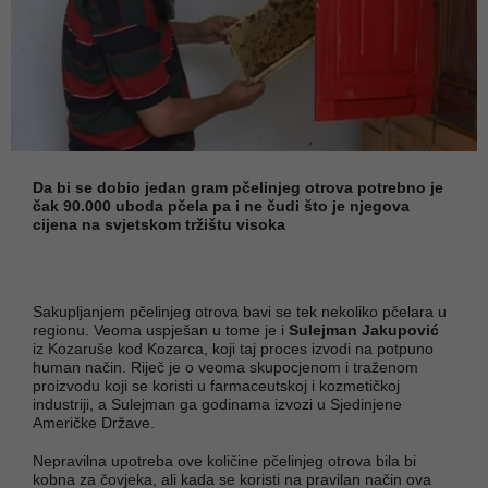
Da bi se dobio jedan gram pčelinjeg otrova potrebno je
čak 90.000 uboda pčela pa i ne čudi što je njegova
cijena na svjetskom tržištu visoka
Sakupljanjem pčelinjeg otrova bavi se tek nekoliko pčelara u
regionu. Veoma uspješan u tome je i
Sulejman Jakupović
iz Kozaruše kod Kozarca, koji taj proces izvodi na potpuno
human način. Riječ je o veoma skupocjenom i traženom
proizvodu koji se koristi u farmaceutskoj i kozmetičkoj
industriji, a Sulejman ga godinama izvozi u Sjedinjene
Američke Države.
Nepravilna upotreba ove količine pčelinjeg otrova bila bi
kobna za čovjeka, ali kada se koristi na pravilan način ova