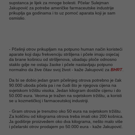
supstanca je lijek za mnoge bolesti. Pčelar Sulejman
Jakupović za potrebe američke farmaceutske industrije
prikuplja ga godinama i to uz pomoć aparata koji je sam
osmislio.
- Pčelinji otrov prikupljam na potpuno human način koristeći
aparate koji daju frekvenciju stršljena i pčele imaju osjećaj
da brane košnicu od stršljenova, ubadaju ploče odnosno
staklo gdje ne ostaju žaoke i pčele nastavljaju potpuno
normalno da žive čitav svoj život - kaže Jakupović za
BHRT
.
Da bi se dobio jedan gram pčelinjeg otrova potrebno je čak
90.000 uboda pčela pa i ne čudi što je njegova cijena na
svjetskom tržištu visoka. Jedan kilogram dostiže cijenu i do
50.000 eura. Veoma je tražen na svjetskom tržištu, a koristi
se u kozmetičkoj i farmaceutskoj industriji.
- Gram otrova je trenutno oko 50 eura na svjetskom tržištu.
Za količinu od kilograma otrova treba imati oko 200 košnica.
Ja godišnje proizvedem oko dva kilograma, nešto malo više
i pčelarski otrov prodajem po 50.000 eura - kaže Jakupović.