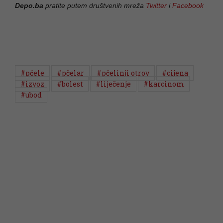
Depo.ba
pratite putem društvenih mreža
Twitter
i
Facebook
#pčele
#pčelar
#pčelinji otrov
#cijena
#izvoz
#bolest
#liječenje
#karcinom
#ubod