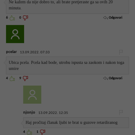
Ne kažem da nije dobro to, ali brate pretjeraste ga sa ovih 20
minuta.
Odgovori
6
0
pcelar
13.09.2022. 07:33
Ubica pcela. Pcela kad bode, utrobu ispusta sa zaokom i nakon toga
umire
Odgovori
4
9
njonjo
13.09.2022. 12:35
Haj pročitaj članak ljubi te brat u guzove retardiranog
4
1