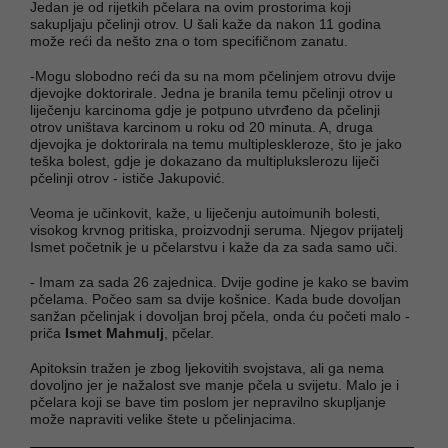
Jedan je od rijetkih pčelara na ovim prostorima koji
sakupljaju pčelinji otrov. U šali kaže da nakon 11 godina
može reći da nešto zna o tom specifičnom zanatu.
-Mogu slobodno reći da su na mom pčelinjem otrovu dvije
djevojke doktorirale. Jedna je branila temu pčelinji otrov u
liječenju karcinoma gdje je potpuno utvrđeno da pčelinji
otrov uništava karcinom u roku od 20 minuta. A, druga
djevojka je doktorirala na temu multipleskleroze, što je jako
teška bolest, gdje je dokazano da multiplukslerozu liječi
pčelinji otrov - ističe Jakupović.
Veoma je učinkovit, kaže, u liječenju autoimunih bolesti,
visokog krvnog pritiska, proizvodnji seruma. Njegov prijatelj
Ismet početnik je u pčelarstvu i kaže da za sada samo uči.
- Imam za sada 26 zajednica. Dvije godine je kako se bavim
pčelama. Počeo sam sa dvije košnice. Kada bude dovoljan
sanžan pčelinjak i dovoljan broj pčela, onda ću početi malo -
priča
Ismet Mahmulj
, pčelar.
Apitoksin tražen je zbog ljekovitih svojstava, ali ga nema
dovoljno jer je nažalost sve manje pčela u svijetu. Malo je i
pčelara koji se bave tim poslom jer nepravilno skupljanje
može napraviti velike štete u pčelinjacima.