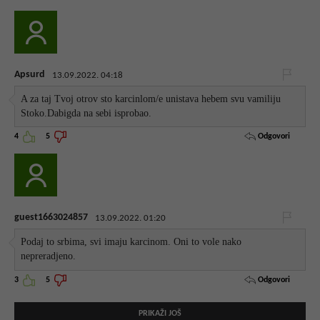
Apsurd
13.09.2022. 04:18
A za taj Tvoj otrov sto karcinlom/e unistava hebem svu vamiliju
Stoko.Dabigda na sebi isprobao.
Odgovori
4
5
guest1663024857
13.09.2022. 01:20
Podaj to srbima, svi imaju karcinom. Oni to vole nako
nepreradjeno.
Odgovori
3
5
PRIKAŽI JOŠ