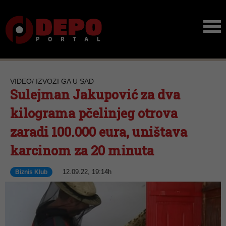
VIDEO/ IZVOZI GA U SAD
Sulejman Jakupović za dva
kilograma pčelinjeg otrova
zaradi 100.000 eura, uništava
karcinom za 20 minuta
12.09.22, 19:14h
Biznis Klub