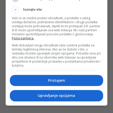
Saznajte više
Vaši će se osobni podaci obrađivati, a podatke s vašeg
uređaja (kolačiće, jedinstvene identifikatore i druge podatke
uređaja) može pohranjivati, dijeliti te im pristupati 241 partner
ili ih može upotrebljavati ova web-lokacija. Mi i naši partneri
možemo upotrebljavati precizne podatke o geolociranju.
Popis partnera.
Neki dobavljači mogu obrađivati vaše osobne podatke na
temelju legitimnog interesa. Ako se ne slažete s tim, u
nastavku možete upravljati svojim opcijama. Potražite vezu pri
dnu ove stranice ili na izborniku web-lokacije za upravljanje
pristankom ili povlačenje pristanka u postavkama privatnosti i
kolačića.
Pristajem
Upravljanje opcijama