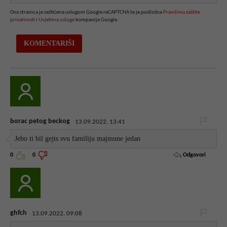
Ova stranica je zaštićena uslugom Google reCAPTCHA te je podložna
Pravilima zaštite
privatnosti
i
Uvjetima usluge
kompanije Google.
borac petog beckog
13.09.2022. 13:41
Jebo ti bil gejts svu familiju majmune jedan
Odgovori
0
0
ghfch
13.09.2022. 09:08