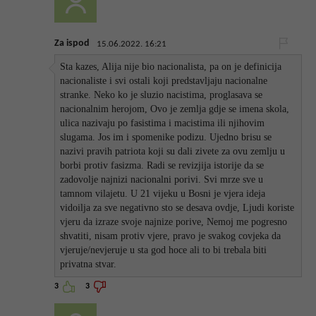
Za ispod
15.06.2022. 16:21
Sta kazes, Alija nije bio nacionalista, pa on je definicija
nacionaliste i svi ostali koji predstavljaju nacionalne
stranke. Neko ko je sluzio nacistima, proglasava se
nacionalnim herojom, Ovo je zemlja gdje se imena skola,
ulica nazivaju po fasistima i macistima ili njihovim
slugama. Jos im i spomenike podizu. Ujedno brisu se
nazivi pravih patriota koji su dali zivete za ovu zemlju u
borbi protiv fasizma. Radi se revizjija istorije da se
zadovolje najnizi nacionalni porivi. Svi mrze sve u
tamnom vilajetu. U 21 vijeku u Bosni je vjera ideja
vidoilja za sve negativno sto se desava ovdje, Ljudi koriste
vjeru da izraze svoje najnize porive, Nemoj me pogresno
shvatiti, nisam protiv vjere, pravo je svakog covjeka da
vjeruje/nevjeruje u sta god hoce ali to bi trebala biti
privatna stvar.
3
3