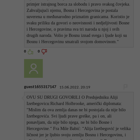
primjer istrajnog borca za slobodu i pravo svakog čovjeka.
Zahvaljujući njemu, Bosna i Hercegovina je postala
suverena u međunarodno priznatim granicama. Koristio je
svaku priliku da govori o neovisnosti i nedjeljivosti Bosne
i Hercegovine, o pravima sva tri naroda u njoj i svih
drugih naroda. Volio je Bosnu iznad svega i ljude koji su
Bosnu i Hercegovinu smatrali svojom domovinom.“
0
0
guest1655317147
15.06.2022. 20:19
OVU SU DRUGI GOVORILI O Predsjedniku Aliji
Izetbegovicu:Richard Holbrooke, američki diplomata:
“Mislim da ova zemlja danas ne bi postojala da nije bilo
Izetbegovića. Svi ljudi prave greške, pa i on, ali
ponavljam, da nije bilo njega, ne bi bilo Bosne i
Hercegovine.“ Fra Mile Babić: “Alija Izetbegović je velika
ličnost jer je ljubio svoju zemlju Bosnu i Hercegovinu, i