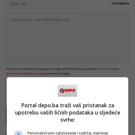
0
karaktera
Ova stranica je zaštićena uslugom Google reCAPTCHA te je podložna
Pravilima zaštite
privatnosti
i
Uvjetima usluge
kompanije Google.
Portal depo.ba traži vaš pristanak za
upotrebu vaših ličnih podataka u sljedeće
svrhe:
Personalizirano oglašavanje i sadržaj, mjerenje
guest1655304172
15.06.2022. 16:42