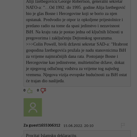
Aliji Izetbegovicu:George Robertson, generalni sekretar
NATO-a: “…Od 1992. do 1995. godine Alija Izetbegović
bio je glas Bosne i Hercegovine koji se borio za njen
opstanak. Predvodio je otpor iz opkoljene prijestolnice i
predano radio na tome da spasi jedinstvo i nezavisnost
BiH. Na kraju rata je postao jedna od ključnih ličnosti u
pregovorima i zaključenju Dejtonskog sporazuma.
>>>Colin Powell, bivši državni sekretar SAD-a: “Hrabrost
gospodina Izetbegovića pružala je nadu stanovnicima BiH
za vrijeme najmračnijih dana rata. Postojanje Bosne i
Hercegovine kao jedinstvene, multietnične države, dokaz
je njegovog odlučnog vođstva za vrijeme tog najtežeg
vremena. Njegova vizija evropske budućnosti za BiH ostat
će trajan dio naslijeđa.
0
0
Za guest1655306312
15.06.2022. 20:10
Procitaj Islamsku deklaraciju.