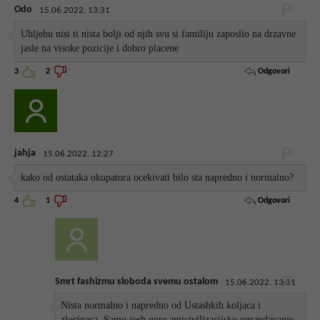
Odo
15.06.2022. 13:31
Uhljebu nisi ti nista bolji od njih svu si familiju zaposlio na drzavne
jasle na visoke pozicije i dobro placene
Odgovori
3
2
jahja
15.06.2022. 12:27
kako od ostataka okupatora ocekivati bilo sta napredno i normalno?
Odgovori
4
1
Smrt fashizmu sloboda svemu ostalom
15.06.2022. 13:31
Nista normalno i napredno od Ustashkih koljaca i
zlocinaca. Samo josh gore anticivilizacijsko opravdavanje