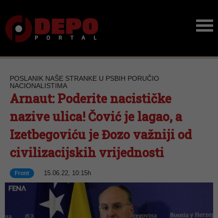
POSLANIK NAŠE STRANKE U PSBIH PORUČIO
NACIONALISTIMA
Arnaut: Poderite nacističke
nazive ulica! Čović je lagao, a
Izetbegoviću je Đozo važniji od
civilizacijskih vrijednosti
15.06.22, 10:15h
Front