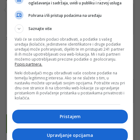
oglašavanja i sadržaja, uvidi u publiku i razvoj usluga
Čović je fašista, Bakir smeće koje ne zna ni šta je civilizacija a uz to
Pohrana i/ili pristup podacima na uređaju
i fašista, kao i drug im Dodik....i onda ih evroparlamntarci pozovu u
Brisel, po ovoj logici Putin je ipak narodni heroj koji se zaista bori
Saznajte više
protiv fašizma
Vaši će se osobni podaci obrađivati, a podatke s vašeg
Odgovori
2
0
uređaja (kolačiće, jedinstvene identifikatore i druge podatke
uređaja) može pohranjivati, dijeliti te im pristupati 241 partner
ili ih može upotrebljavati ova web-lokacija. Mi i naši partneri
možemo upotrebljavati precizne podatke o geolociranju.
Popis partnera.
Neki dobavljači mogu obrađivati vaše osobne podatke na
guest1655306475
15.06.2022. 17:21
temelju legitimnog interesa. Ako se ne slažete s tim, u
nastavku možete upravljati svojim opcijama. Potražite vezu pri
172... Sve u svemu ovi nashi nisu GLOBALISTI a
dnu ove stranice ili na izborniku web-lokacije za upravljanje
PUTIN je sljedbenik ili POSLUSNI VOJNIK
pristankom ili povlačenje pristanka u postavkama privatnosti i
GLOBALISTA....
kolačića.
0
0
Pristajem
Upravljanje opcijama