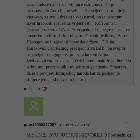
izraz ljudske časti i zadivljujuće ustrajnosti, što je
predstavljalo čast cijelog svijeta. Za vrijednosti u koje je
vjerovao, za svoju državu i svoj narod, on je neiscrpni
izvor hrabrosti i izuzetne vrijednosti.” Kofi Annan,
generalni sekretar UN-a: “Predsjednik Izetbegović ostat će
upamćen po historijskoj ulozi u očuvanju jedinstva Bosne i
Hercegovine i izgradnji bosanske države…” Nijaz
Duraković, član Ratnog predsjedništva BiH: “Sa svojim
prijateljem i dugogodišnjim saradnikom Alijom
Izetbegovićem proveo sam četiri ratne i najteže godine. On
je bio moj predsjednik i uvijek sam ga cijenio. Smatram
da je u povijesti bošnjačkog naroda bar za posljednje
stoljeće jedna od najvećih ličnosti…”
0
0
guest1655317007
15.06.2022. 20:16
Mici ..312...OVU SU DRUGI GOVORILI O Predsjedniku