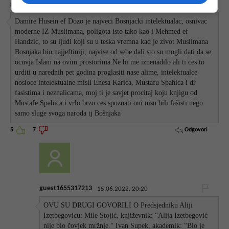
guest1655293349
15.06.2022. 13:42
Damire Husein ef Dozo je najveci Bosnjacki intelektualac, osnivac
moderne IZ Muslimana, poligota isto tako kao i Mehmed ef
Handzic, to su ljudi koji su u teska vremna kad je zivot Muslimana
Bosnjaka bio najjeftiniji, najvise od sebe dali sto su mogli dati da se
ocuvja Islam na ovim prostorima.Ne bi me iznenadilo ali ti ces to
urditi u narednih pet godina proglasiti nase alime, intelektualce
nosioce intelektualne misli Enesa Karica, Mustafu Spahića i dr
fasistima i neznalicama, moj ti je savjet procitaj koju knjigu od
Mustafe Spahica i vrlo brzo ces spoznati oni nisu bili fašisti nego
samo sluge svoga naroda tj Bošnjaka
Odgovori
5
7
guest1655317213
15.06.2022. 20:20
OVU SU DRUGI GOVORILI O Predsjedniku Aliji
Izetbegovicu: Mile Stojić, književnik: “Alija Izetbegović
nije bio čovjek mržnje.“ Ivan Supek, akademik: “Bio je