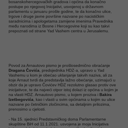
bosanskohercegovačkih gradova i općina da konačno
postupe po njegovoj Inicijativi, usvojenoj u državnom
parlamentu u januaru prošle godine, te da konačno ulice,
trgove i druge javne površine nazvane po nacističkim
saradnicima i apologetama zamijene imenima Pravednika
među narodima iz Bosne i Hercegovine koji su kao takvi
prepoznati od strane Yad Vashem centra u Jerusalemu.
Povod za Arnautovo pismo je prošlosedmično obraćanje
Dragana Čovića
, predsjednika HDZ-a, upravo u Yad
Vashemu u kom je obećao uklanjanje takvih naziva, ali za
koje Arnaut tvrdi da predstavlja lažno obećanje, uzimajući u
obzir da je upravo Čovićev HDZ rezolutno glasao protiv ove
inicijativce, te da najveći otpor istoj dolazi iz općina u kojim je
na vlasti HDZ. Arnautovo pismo, u kojem proziva i
Bakira
Izetbegovića
, kao i vlasti u svim općinama u kojim su ulice
nazvane po četničkim zločincima, sa detaljnim prilozima,
prenosimo u cjelosti.
- Na 15. sjednici Predstavničkog doma Parlamentarne
skupštine BiH od 11.1.2021. usvojena je moja Inicijativa