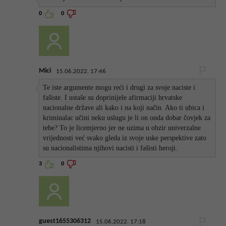
0
0
Mici
15.06.2022. 17:46
Te iste argumente mogu reći i drugi za svoje naciste i
fašiste. I ustaše su doprinijele afirmaciji hrvatske
nacionalne države ali kako i na koji način. Ako ti ubica i
kriminalac učini neku uslugu je li on onda dobar čovjek za
tebe? To je licemjerno jer ne uzima u obzir univerzalne
vrijednosti već svako gleda iz svoje uske perspektive zato
su nacionalistima njihovi nacisti i fašisti heroji.
3
0
guest1655306312
15.06.2022. 17:18