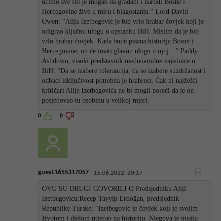
učinio sve što je mogao da građani i narodi Bosne i
Hercegovine žive u miru i blagostanju.“ Lord David
Owen: “Alija Izetbegović je bio vrlo hrabar čovjek koji je
odigrao ključnu ulogu u opstanku BiH. Mislim da je bio
vrlo hrabar čovjek. Kada bude pisana historija Bosne i
Hercegovine, on će imati glavnu ulogu u njoj…” Paddy
Ashdown, visoki predstavnik međunarodne zajednice u
BiH: “Da se izabere tolerancija, da se izabere suzdržanost i
odbaci isključivost potrebna je hrabrost. Čak ni najžešći
kritičari Alije Izetbegovića ne bi mogli poreći da je on
posjedovao tu osobinu u velikoj mjeri.
0
0
guest1655317057
15.06.2022. 20:17
OVU SU DRUGI GOVORILI O Predsjedniku Aliji
Izetbegovicu:Recep Tayyip Erdoğan, predsjednik
Republike Turske: “Izetbegović je čovjek koji je svojim
životom i djelom utjecao na historiju. Njegova je misija