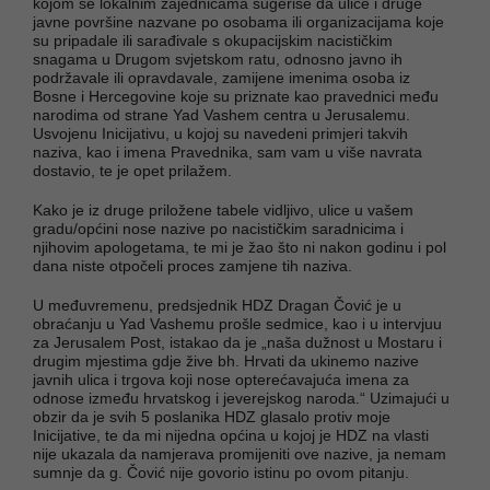
kojom se lokalnim zajednicama sugeriše da ulice i druge
javne površine nazvane po osobama ili organizacijama koje
su pripadale ili sarađivale s okupacijskim nacističkim
snagama u Drugom svjetskom ratu, odnosno javno ih
podržavale ili opravdavale, zamijene imenima osoba iz
Bosne i Hercegovine koje su priznate kao pravednici među
narodima od strane Yad Vashem centra u Jerusalemu.
Usvojenu Inicijativu, u kojoj su navedeni primjeri takvih
naziva, kao i imena Pravednika, sam vam u više navrata
dostavio, te je opet prilažem.
Kako je iz druge priložene tabele vidljivo, ulice u vašem
gradu/općini nose nazive po nacističkim saradnicima i
njihovim apologetama, te mi je žao što ni nakon godinu i pol
dana niste otpočeli proces zamjene tih naziva.
U međuvremenu, predsjednik HDZ Dragan Čović je u
obraćanju u Yad Vashemu prošle sedmice, kao i u intervjuu
za Jerusalem Post, istakao da je „naša dužnost u Mostaru i
drugim mjestima gdje žive bh. Hrvati da ukinemo nazive
javnih ulica i trgova koji nose opterećavajuća imena za
odnose između hrvatskog i jeverejskog naroda.“ Uzimajući u
obzir da je svih 5 poslanika HDZ glasalo protiv moje
Inicijative, te da mi nijedna općina u kojoj je HDZ na vlasti
nije ukazala da namjerava promijeniti ove nazive, ja nemam
sumnje da g. Čović nije govorio istinu po ovom pitanju.