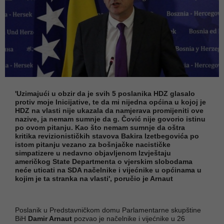
'Uzimajući u obzir da je svih 5 poslanika HDZ glasalo
protiv moje Inicijative, te da mi nijedna općina u kojoj je
HDZ na vlasti nije ukazala da namjerava promijeniti ove
nazive, ja nemam sumnje da g. Čović nije govorio istinu
po ovom pitanju. Kao što nemam sumnje da oštra
kritika revizionističkih stavova Bakira Izetbegovića po
istom pitanju vezano za bošnjačke nacističke
simpatizere u nedavno objavljenom Izvještaju
američkog State Departmenta o vjerskim slobodama
neće uticati na SDA načelnike i vijećnike u općinama u
kojim je ta stranka na vlasti', poručio je Arnaut
Poslanik u Predstavničkom domu Parlamentarne skupštine
BiH
Damir Arnaut
pozvao je načelnike i vijećnike u 26