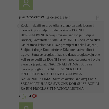
guest1655297099
15.06.2022. 14:44
Rock.....sluzili su prvo Allaha drago pa onda Bosnu i
narode koji su zeljeli i zele da zive u BOSNI I
HERCEGOVINI. A ovaj i ovakav kao sto je ili dijete
Bivsheg Komuniste ili sam KOMUNISTA ocigledno sutra
kad bi imao kakvu sansu sve promijeni u neke Lanjene ,
Staljine i druge Komunisticke Diktaore nazive ulica i
trgova. Sutra ce proglasiti kao sto danas proglasavaju one
koji su se borili za BOSNI i svoj narod da opstane i svoju
vjeru da je priznaju NACIONALISTIMA . Sutra ce
ovakvi prohglasiti BORCE I GENERALE I
PREDSJEDNIKA ALIJU IZETBEGOVICA
NACIONALISTIMA . Sutra ce ovakvi kao ovaj i onih
SEDAM PATULJAKA SVE ONE KOJI SU SE BORILI
ZA BIH PROGLASITI NACIONALISTIMA ....
2
4