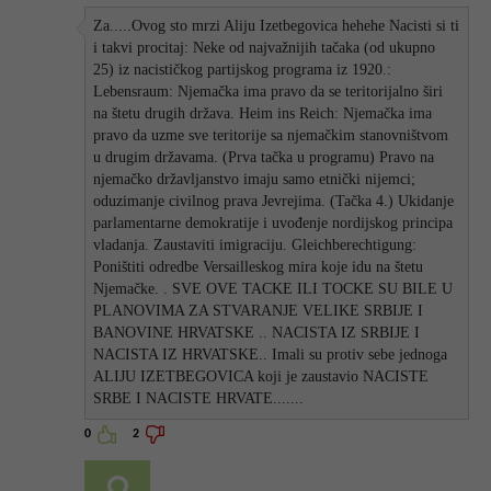
Za.....Ovog sto mrzi Aliju Izetbegovica hehehe Nacisti si ti
i takvi procitaj: Neke od najvažnijih tačaka (od ukupno
25) iz nacističkog partijskog programa iz 1920.:
Lebensraum: Njemačka ima pravo da se teritorijalno širi
na štetu drugih država. Heim ins Reich: Njemačka ima
pravo da uzme sve teritorije sa njemačkim stanovništvom
u drugim državama. (Prva tačka u programu) Pravo na
njemačko državljanstvo imaju samo etnički nijemci;
oduzimanje civilnog prava Jevrejima. (Tačka 4.) Ukidanje
parlamentarne demokratije i uvođenje nordijskog principa
vladanja. Zaustaviti imigraciju. Gleichberechtigung:
Poništiti odredbe Versailleskog mira koje idu na štetu
Njemačke. . SVE OVE TACKE ILI TOCKE SU BILE U
PLANOVIMA ZA STVARANJE VELIKE SRBIJE I
BANOVINE HRVATSKE .. NACISTA IZ SRBIJE I
NACISTA IZ HRVATSKE.. Imali su protiv sebe jednoga
ALIJU IZETBEGOVICA koji je zaustavio NACISTE
SRBE I NACISTE HRVATE.......
0
2