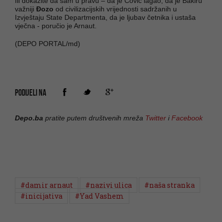
Ili dokažite da sam u pravu – da je Čović lagao, da je Bakiru
važniji
Đozo
od civilizacijskih vrijednosti sadržanih u
Izvještaju State Departmenta, da je ljubav četnika i ustaša
vječna - poručio je Arnaut.
(DEPO PORTAL/md)
PODIJELI NA
Depo.ba
pratite putem društvenih mreža
Twitter
i
Facebook
#damir arnaut
#nazivi ulica
#naša stranka
#inicijativa
#Yad Vashem