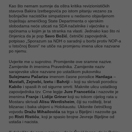
Kao što nemam sumnje da oštra kritika revizionističkih
stavova Bakira Izetbegovića po istom pitanju vezano za
bošnjačke nacističke simpatizere u nedavno objavljenom
Izvještaju američkog State Departmenta o vjerskim
slobodama neće uticati na SDA načelnike i vijećnike u
općinama u kojim je ta stranka na vlasti. Jednako kao što ni
činjenica da je pop
Savo Božić
, četnički zapovjednik,
potpisao „Sporazum sa NDH o saradnji u borbi protiv NOP-a
u Istočnoj Bosni“ ne utiče na promjenu imena ulice nazvane
po njemu.
Uvjerite me u suprotno. Promijenite ove sramne nazive.
Zamijenite ih imenima Pravednika. Zamijenite naziv
sarajevske ulice nazvane po ustaškom pukovniku
Sulejmanu Pačarizu
imenom časne porodice
Hardaga
–
Mustafi, Zejnebi, Izetu
i
Bahriji
– koji su skrivali porodicu
Kabilo
i spasili ih od sigurne smrti. Maknite ulicu ustaškog
zapovijednika tzv. Crne legije
Jure Francetića
i nazovite je
imenima
Franje
i
Lidije Griner
koji su tokom cijelog rata u
Mostaru skrivali
Alisu Werdisheim
, čiji su roditelji, brat
blizanac i baka ubijeni u Holokaustu. Uklonite četničkog
vojvodu
Dražu Mihailovića
sa trga u Bijeljini i nazovite ga
po
Risti Ristiću
, koji je spasio brojne Jevreje Bijeljine od
ustaša i nacista.