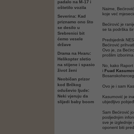
padalo na M-17 i
oštetilo vozila
Naime, Bećirović
koje već mjeseci
Severina: Kad
priznamo ono što
Bećirović je ran
se desilo u
se ta podrška šir
Srebrenici bit
ćemo vesele
Predsjednik NE
države
Bećirović prihvat
Ovo je, za Bećir
Drama na Hvaru:
prošlim izborima 
Helikopter sletio
na stijene i spasio
No, kako Raport 
život ženi
i
Fuad Kasumov
Bosanskohercego
Neobičan prizor
kod Brčkog
Ovo je i sam Kas
oduševio ljude:
Neki vjeruju da
Kasumović je ina
slijedi baby boom
ubjedljivo pobjeđ
Sam Bećirović jo
posljednjim info
sve je izglednije
oponent biti pr