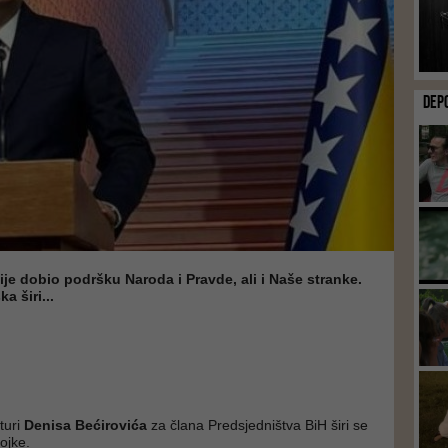
DEP
nije dobio podršku Naroda i Pravde, ali i Naše stranke.
a širi...
turi
Denisa Bećirovića
za člana Predsjedništva BiH širi se
ojke.