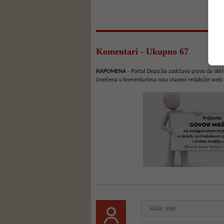
Komentari - Ukupno 67
NAPOMENA
- Portal Depo.ba zadržava pravo da obriš
iznešena u komentarima nisu stavovi redakcije web 