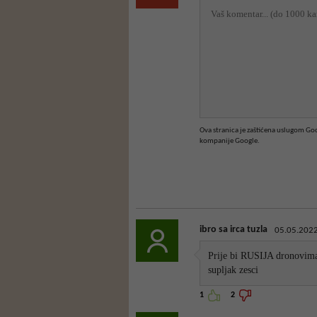
Ova stranica je zaštićena uslugom G
kompanije Google.
ibro sa irca tuzla
05.05.2022
Prije bi RUSIJA dronovima 
supljak zesci
1
2