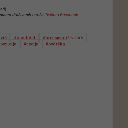
ad)
 putem društvenih mreža
Twitter
i
Facebook
ović
#kandidat
#predsjedništvo bih
pozicija
#opcija
#podrška