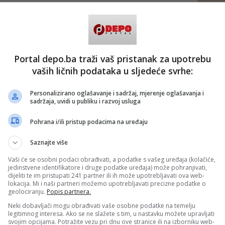
Portal depo.ba traži vaš pristanak za upotrebu
vaših ličnih podataka u sljedeće svrhe:
Personalizirano oglašavanje i sadržaj, mjerenje oglašavanja i
sadržaja, uvidi u publiku i razvoj usluga
Pohrana i/ili pristup podacima na uređaju
Saznajte više
Vaši će se osobni podaci obrađivati, a podatke s vašeg uređaja (kolačiće,
jedinstvene identifikatore i druge podatke uređaja) može pohranjivati,
dijeliti te im pristupati 241 partner ili ih može upotrebljavati ova web-
lokacija. Mi i naši partneri možemo upotrebljavati precizne podatke o
geolociranju.
Popis partnera.
Neki dobavljači mogu obrađivati vaše osobne podatke na temelju
legitimnog interesa. Ako se ne slažete s tim, u nastavku možete upravljati
svojim opcijama. Potražite vezu pri dnu ove stranice ili na izborniku web-