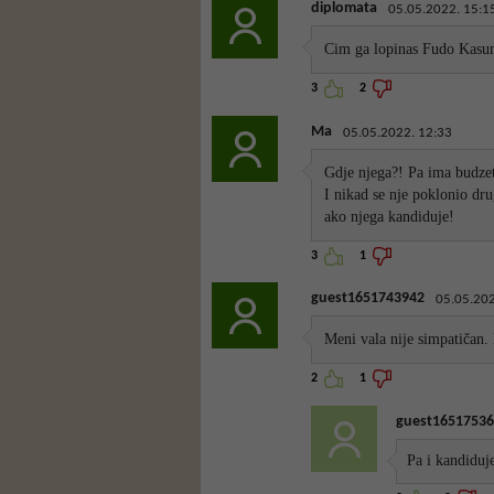
diplomata
05.05.2022. 15:1
Cim ga lopinas Fudo Kasum
3
2
Ma
05.05.2022. 12:33
Gdje njega?! Pa ima budzetl
I nikad se nje poklonio dr
ako njega kandiduje!
3
1
guest1651743942
05.05.202
Meni vala nije simpatičan. 
2
1
guest16517536
Pa i kandiduj