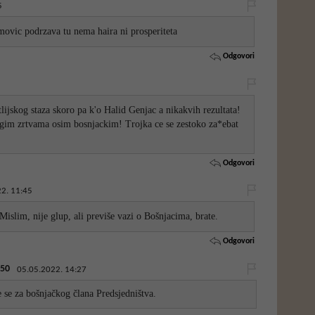
5
ovic podrzava tu nema haira ni prosperiteta
Odgovori
ijskog staza skoro pa k'o Halid Genjac a nikakvih rezultata!
ugim zrtvama osim bosnjackim! Trojka ce se zestoko za*ebat
Odgovori
2. 11:45
Mislim, nije glup, ali previše vazi o Bošnjacima, brate.
Odgovori
50
05.05.2022. 14:27
e se za bošnjačkog člana Predsjedništva.