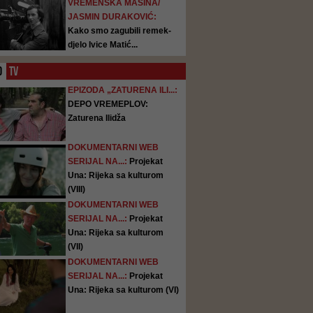
VREMENSKA MAŠINA/
JASMIN DURAKOVIĆ:
Kako smo zagubili remek-
djelo Ivice Matić...
O
TV
EPIZODA „ZATURENA ILI...:
DEPO VREMEPLOV:
Zaturena Ilidža
DOKUMENTARNI WEB
SERIJAL NA...:
Projekat
Una: Rijeka sa kulturom
(VIII)
DOKUMENTARNI WEB
SERIJAL NA...:
Projekat
Una: Rijeka sa kulturom
(VII)
DOKUMENTARNI WEB
SERIJAL NA...:
Projekat
Una: Rijeka sa kulturom (VI)