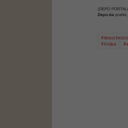
(DEPO PORTAL/
Depo.ba
pratite
#denis bećir
#trojka
#o