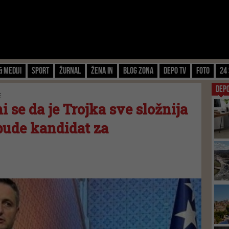
& Mediji
Sport
Žurnal
Žena IN
Blog zona
Depo TV
FOTO
24 
DEP
E
i se da je Trojka sve složnija
bude kandidat za