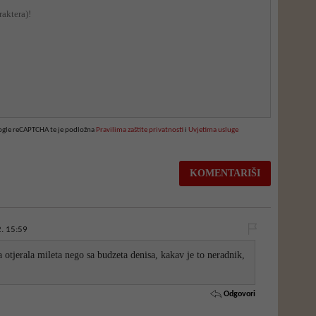
oogle reCAPTCHA te je podložna
Pravilima zaštite privatnosti
i
Uvjetima usluge
. 15:59
otjerala mileta nego sa budzeta denisa, kakav je to neradnik,
Odgovori