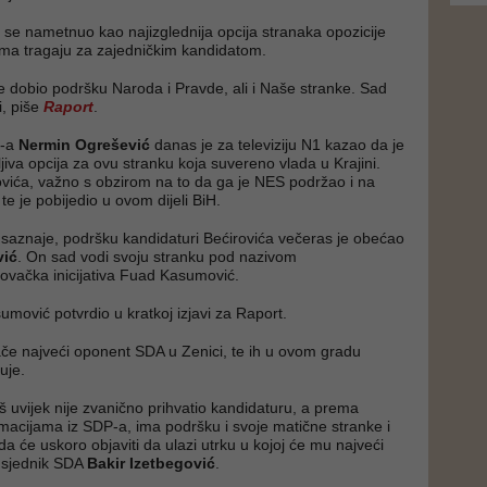
 se nametnuo kao najizglednija opcija stranaka opozicije
ma tragaju za zajedničkim kandidatom.
ije dobio podršku Naroda i Pravde, ali i Naše stranke. Sad
i, piše
Raport
.
S-a
Nermin Ogrešević
danas je za televiziju N1 kazao da je
ljiva opcija za ovu stranku koja suvereno vlada u Krajini.
ovića, važno s obzirom na to da ga je NES podržao i na
te je pobijedio u ovom dijeli BiH.
saznaje, podršku kandidaturi Bećirovića večeras je obećao
ić
. On sad vodi svoju stranku pod nazivom
vačka inicijativa Fuad Kasumović.
umović potvrdio u kratkoj izjavi za Raport.
če najveći oponent SDA u Zenici, te ih u ovom gradu
uje.
š uvijek nije zvanično prihvatio kandidaturu, a prema
rmacijama iz SDP-a, ima podršku i svoje matične stranke i
 da će uskoro objaviti da ulazi utrku u kojoj će mu najveći
edsjednik SDA
Bakir Izetbegović
.