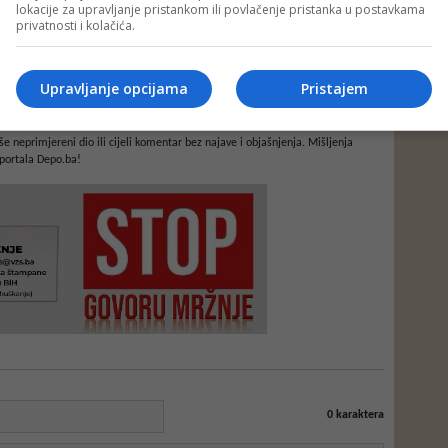
lokacije za upravljanje pristankom ili povlačenje pristanka u postavkama
privatnosti i kolačića.
Upravljanje opcijama
Pristajem
e neprimjereni dio ili cijeli komentar bez najave i objašnjenja. Mišljenja
portala Depo.ba!
0
karaktera