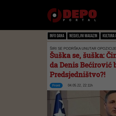
Info dana
Nedjeljni magazin
Kultura 
ŠIRI SE PODRŠKA UNUTAR OPOZICIJ
Šuška se, šuška: Čin
da Denis Bećirović 
Predsjedništvo?!
04.05.22, 22:11h
Front