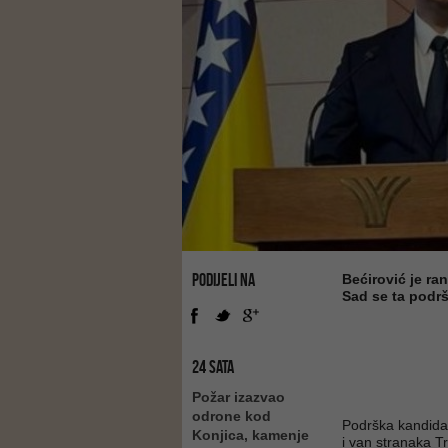
PODIJELI NA
Bećirović je ra
Sad se ta podršk
24 SATA
Požar izazvao
odrone kod
Podrška kandida
Konjica, kamenje
i van stranaka Tr