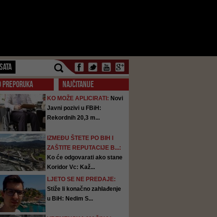
SATA
O PREPORUKA
NAJČITANIJE
KO MOŽE APLICIRATI:
Novi
Javni pozivi u FBiH:
Rekordnih 20,3 m...
IZMEĐU ŠTETE PO BIH I
ZAŠTITE REPUTACIJE B...:
Ko će odgovarati ako stane
Koridor Vc: Kaž...
LJETO SE NE PREDAJE:
Stiže li konačno zahlađenje
u BiH: Nedim S...