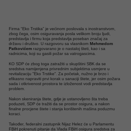
Firma “Eko Trstika” je većinom poslovala s inostranstvom,
zbog čega, osim osiguravanja posla velikom broju ljudi,
predstavlja i firmu koja predstavlja poseban značaj za
državu i društvo. U razgovoru sa vlasnikom
Mehmedom
Patkovićem
razgovarano je o nastaloj šteti, kao i sa
radnicima, koji su gasili požar sa vatrogascima.
KO SDP će zbog toga zatražiti u skupštini SBK da se
sredstva namijenjena privrednim subjektima usmjere u
revitalizaciju "Eko Trstike". Za početak, nužno je brzo i
efikasno napraviti prvi korak u sanaciji štete, jer osim požara
sada i otkrivenost prostora te izloženost vodi predstavlja
problem.
Nakon skeniranja štete, gdje je ustanovljeno šta treba
poduzeti, SDP će tražiti da se prostor osigura, a nakon
finalne procjene štete i stanja korištenih mašina poduzmu
koraci.
Također, federalni zastupnik Nijaz Helez će u Parlamentu
FBiH pokrenuti pitanje da Vlada FBiH osigura sredstva za