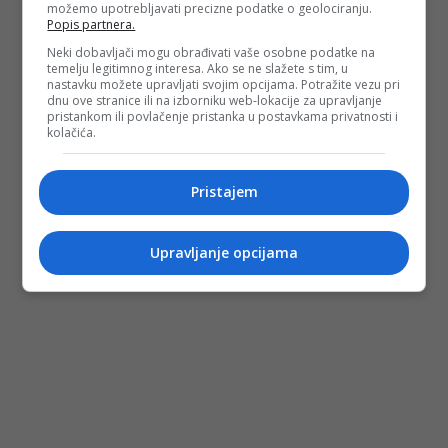
možemo upotrebljavati precizne podatke o geolociranju.
Popis partnera.
Neki dobavljači mogu obrađivati vaše osobne podatke na
temelju legitimnog interesa. Ako se ne slažete s tim, u
nastavku možete upravljati svojim opcijama. Potražite vezu pri
dnu ove stranice ili na izborniku web-lokacije za upravljanje
pristankom ili povlačenje pristanka u postavkama privatnosti i
kolačića.
Pristajem
Upravljanje opcijama