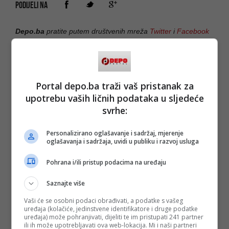
PODIJELI NA
Depo.ba
pratite putem društvenih mreža
Twitter
i
Facebook
Portal depo.ba traži vaš pristanak za
upotrebu vaših ličnih podataka u sljedeće
#sdp bih
#fabrika
#Eko trstika
#požar
svrhe:
#zgarište
#firma
#radnici
#posao
#nijaz helez
Personalizirano oglašavanje i sadržaj, mjerenje
oglašavanja i sadržaja, uvidi u publiku i razvoj usluga
Pohrana i/ili pristup podacima na uređaju
Saznajte više
Vaši će se osobni podaci obrađivati, a podatke s vašeg
uređaja (kolačiće, jedinstvene identifikatore i druge podatke
uređaja) može pohranjivati, dijeliti te im pristupati 241 partner
ili ih može upotrebljavati ova web-lokacija. Mi i naši partneri