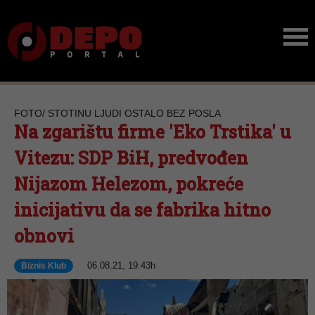
FOTO/ STOTINU LJUDI OSTALO BEZ POSLA
Na zgarištu firme 'Eko Trstika' u
Vitezu: SDP BiH, predvođen
Nijazom Helezom, pokreće
inicijativu da se fabrika hitno
obnovi
06.08.21, 19:43h
Biznis Klub