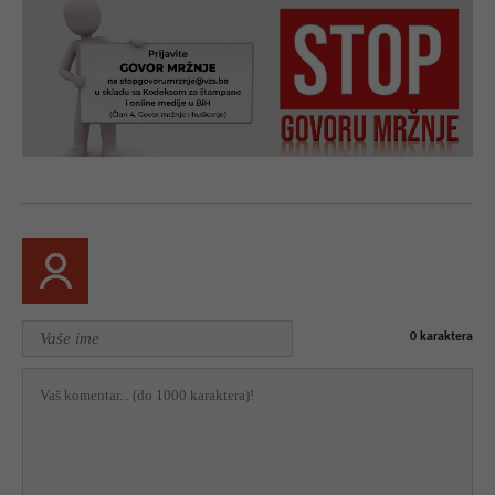
0
karaktera