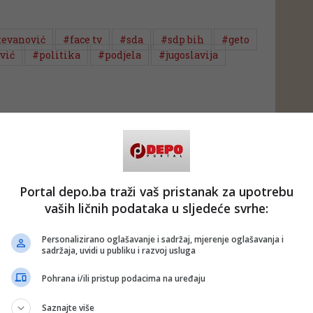
tevanović
#face tv
#sda
#sdp bih
#geto
vić
#politika
#podjela
#jugoslavija
Portal depo.ba traži vaš pristanak za upotrebu
vaših ličnih podataka u sljedeće svrhe:
Personalizirano oglašavanje i sadržaj, mjerenje oglašavanja i
sadržaja, uvidi u publiku i razvoj usluga
Pohrana i/ili pristup podacima na uređaju
Saznajte više