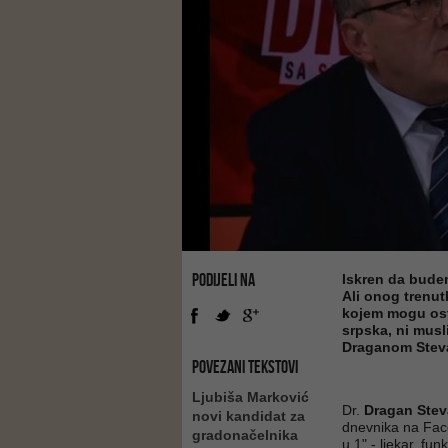
PODIJELI NA
Iskren da budem
Ali onog trenut
kojem mogu osta
srpska, ni musl
Draganom Stev
POVEZANI TEKSTOVI
Ljubiša Marković
Dr.
Dragan Stev
novi kandidat za
dnevnika na Fac
gradonačelnika
u 1" - ljekar, funk