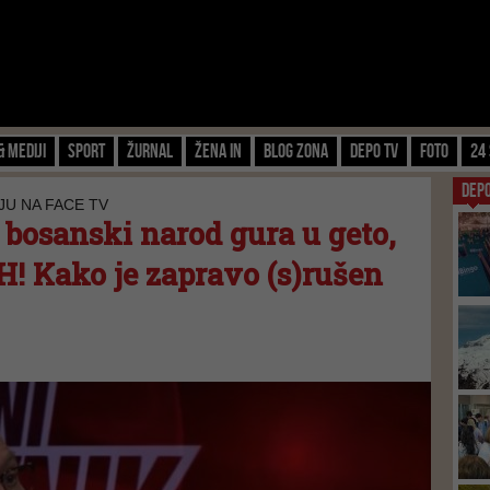
& Mediji
Sport
Žurnal
Žena IN
Blog zona
Depo TV
FOTO
24 
DEP
JU NA FACE TV
 bosanski narod gura u geto,
iH! Kako je zapravo (s)rušen