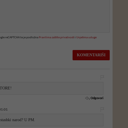
oogle reCAPTCHA te je podložna
Pravilima zaštite privatnosti
i
Uvjetima usluge
TORE!
Odgovori
01:01
 ustashki narod? U PM.