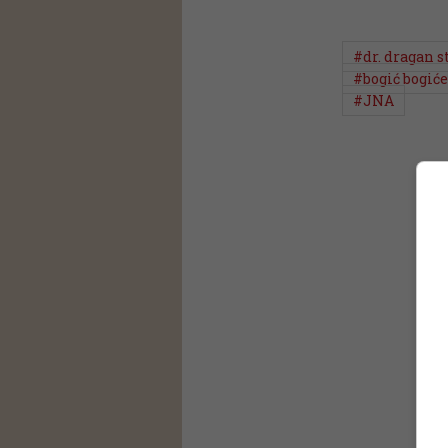
#dr. dragan s
#bogić bogiće
#JNA