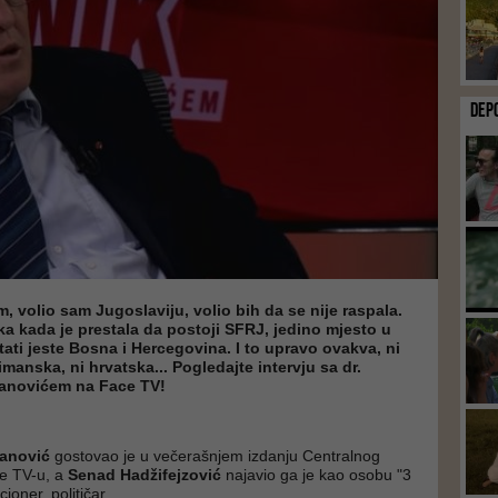
DEP
, volio sam Jugoslaviju, volio bih da se nije raspala.
ka kada je prestala da postoji SFRJ, jedino mjesto u
ti jeste Bosna i Hercegovina. I to upravo ovakva, ni
imanska, ni hrvatska... Pogledajte intervju sa dr.
anovićem na Face TV!
anović
gostovao je u večerašnjem izdanju Centralnog
e TV-u, a
Senad Hadžifejzović
najavio ga je kao osobu "3
cioner, političar...