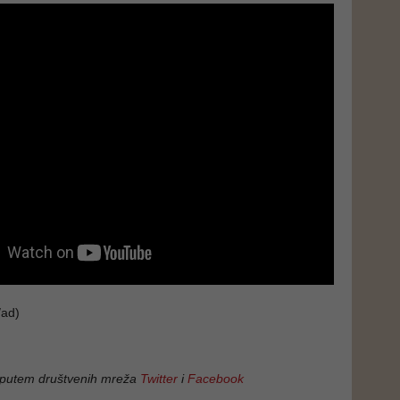
ad)
 putem društvenih mreža
Twitter
i
Facebook