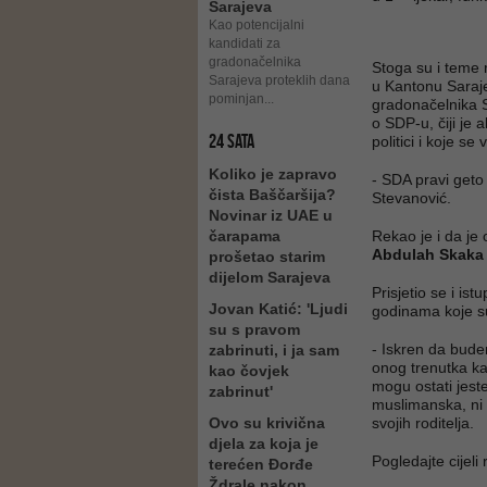
Sarajeva
Kao potencijalni
kandidati za
gradonačelnika
Stoga su i teme 
Sarajeva proteklih dana
u Kantonu Sarajev
pominjan...
gradonačelnika Sa
o SDP-u, čiji je 
24 SATA
politici i koje se
Koliko je zapravo
- SDA pravi geto
čista Baščaršija?
Stevanović.
Novinar iz UAE u
čarapama
Rekao je i da je
Abdulah Skaka
prošetao starim
dijelom Sarajeva
Prisjetio se i is
Jovan Katić: 'Ljudi
godinama koje su 
su s pravom
- Iskren da budem
zabrinuti, i ja sam
onog trenutka ka
kao čovjek
mogu ostati jest
zabrinut'
muslimanska, ni 
Ovo su krivična
svojih roditelja.
djela za koja je
Pogledajte cijeli
terećen Đorđe
Ždrale nakon