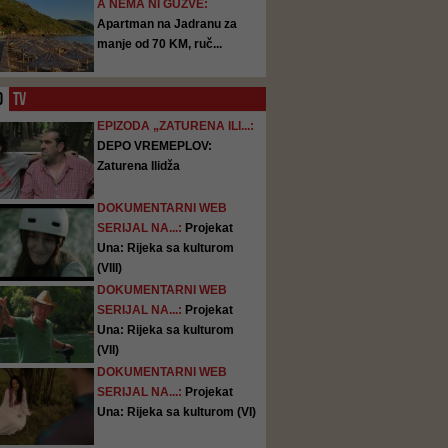
A NEMA NI GUŽVE:
Apartman na Jadranu za
manje od 70 KM, ruč...
O
TV
EPIZODA „ZATURENA ILI...:
DEPO VREMEPLOV:
Zaturena Ilidža
DOKUMENTARNI WEB
SERIJAL NA...:
Projekat
Una: Rijeka sa kulturom
(VIII)
DOKUMENTARNI WEB
SERIJAL NA...:
Projekat
Una: Rijeka sa kulturom
(VII)
DOKUMENTARNI WEB
SERIJAL NA...:
Projekat
Una: Rijeka sa kulturom (VI)