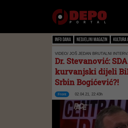
Info dana
Nedjeljni magazin
Kultura 
VIDEO/ JOŠ JEDAN BRUTALNI INTERV
Dr. Stevanović: SDA
kurvanjski dijeli B
Srbin Bogićević?!
02.04.21, 22:43h
Front