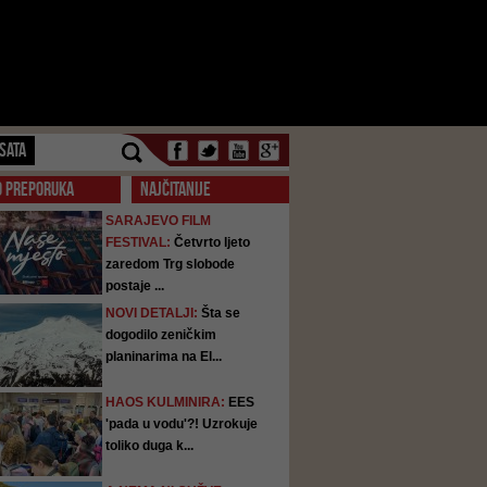
SATA
O PREPORUKA
NAJČITANIJE
SARAJEVO FILM
FESTIVAL:
Četvrto ljeto
zaredom Trg slobode
postaje ...
NOVI DETALJI:
Šta se
dogodilo zeničkim
planinarima na El...
HAOS KULMINIRA:
EES
'pada u vodu'?! Uzrokuje
toliko duga k...