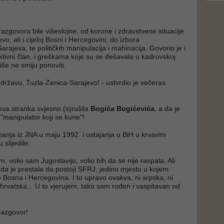
razgovora bile višeslojne, od korone i zdravstvene situacije
o, ali i cijeloj Bosni i Hercegovini, do izbora
rajeva, te političkih manipulacija i mahinacija. Govorio je i
aktivni član, i greškama koje su se dešavala u kadrovskoj
 više ne smiju ponoviti.
 državu, Tuzla-Zenica-Sarajevo! - ustvrdio je večeras
 ova stranka svjesno (s)rušila
Bogića Bogićevića
, a da je
"manipulator koji se kune"!
tupanja iz JNA u maju 1992. i ostajanja u BiH u krvavim
slijedile:
, volio sam Jugoslaviju, volio bih da se nije raspala. Ali
da je prestala da postoji SFRJ, jedino mjesto u kojem
e Bosna i Hercegovina. I to upravo ovakva, ni srpska, ni
hrvatska... U to vjerujem, tako sam rođen i vaspitavan od
 razgovor!