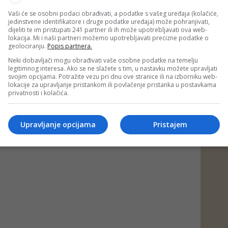
Vaši će se osobni podaci obrađivati, a podatke s vašeg uređaja (kolačiće,
jedinstvene identifikatore i druge podatke uređaja) može pohranjivati,
dijeliti te im pristupati 241 partner ili ih može upotrebljavati ova web-
lokacija. Mi i naši partneri možemo upotrebljavati precizne podatke o
geolociranju.
Popis partnera.
Neki dobavljači mogu obrađivati vaše osobne podatke na temelju
legitimnog interesa. Ako se ne slažete s tim, u nastavku možete upravljati
svojim opcijama. Potražite vezu pri dnu ove stranice ili na izborniku web-
lokacije za upravljanje pristankom ili povlačenje pristanka u postavkama
privatnosti i kolačića.
Upravljanje opcijama
Pristajem