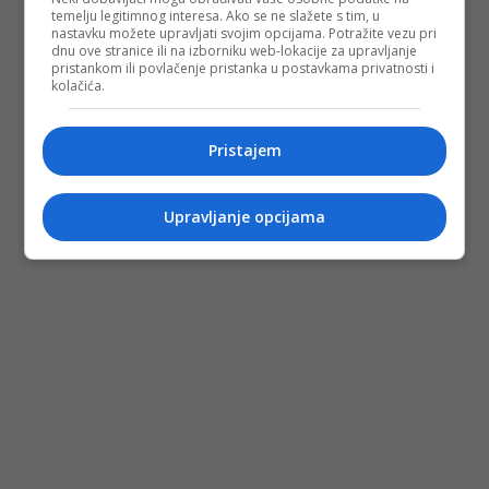
temelju legitimnog interesa. Ako se ne slažete s tim, u
nastavku možete upravljati svojim opcijama. Potražite vezu pri
dnu ove stranice ili na izborniku web-lokacije za upravljanje
pristankom ili povlačenje pristanka u postavkama privatnosti i
kolačića.
Pristajem
Upravljanje opcijama