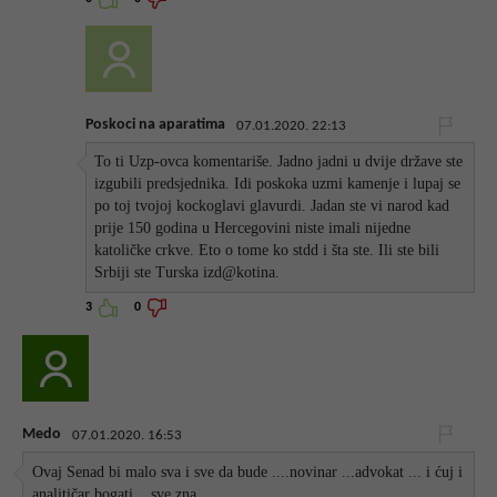
Poskoci na aparatima
07.01.2020. 22:13
To ti Uzp-ovca komentariše. Jadno jadni u dvije države ste
izgubili predsjednika. Idi poskoka uzmi kamenje i lupaj se
po toj tvojoj kockoglavi glavurdi. Jadan ste vi narod kad
prije 150 godina u Hercegovini niste imali nijedne
katoličke crkve. Eto o tome ko stdd i šta ste. Ili ste bili
Srbiji ste Turska izd@kotina.
3
0
Medo
07.01.2020. 16:53
Ovaj Senad bi malo sva i sve da bude ....novinar ...advokat ... i ćuj i
analitičar bogati....sve zna.