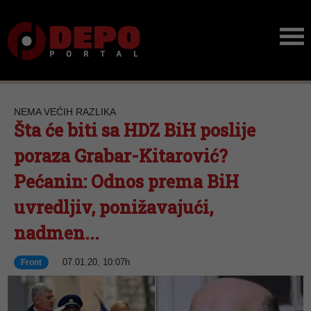
NEMA VEĆIH RAZLIKA
Šta će biti sa HDZ BiH poslije
poraza Grabar-Kitarović?
Pećanin: Odnos prema BiH
uvredljiv, ponižavajući,
nadmen...
07.01.20, 10:07h
Front