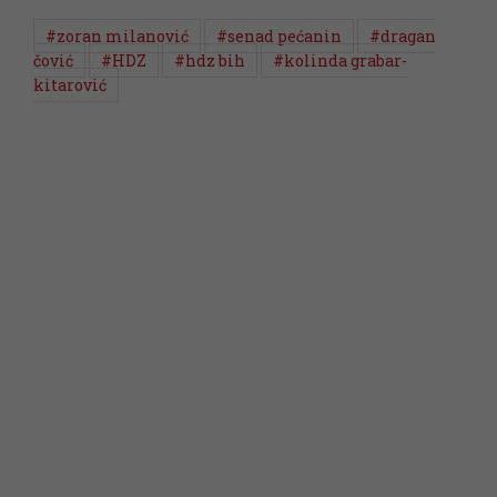
#zoran milanović
#senad pećanin
#dragan
čović
#HDZ
#hdz bih
#kolinda grabar-
kitarović