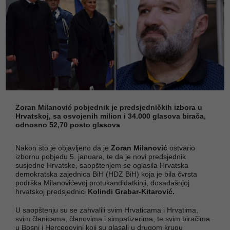
Zoran Milanović pobjednik je predsjedničkih izbora u
Hrvatskoj, sa osvojenih milion i 34.000 glasova birača,
odnosno 52,70 posto glasova
Nakon što je objavljeno da je
Zoran Milanović
ostvario
izbornu pobjedu 5. januara, te da je novi predsjednik
susjedne Hrvatske, saopštenjem se oglasila Hrvatska
demokratska zajednica BiH (HDZ BiH) koja je bila čvrsta
podrška Milanovićevoj protukandidatkinji, dosadašnjoj
hrvatskoj predsjednici
Kolindi Grabar-Kitarović.
U saopštenju su se zahvalili svim Hrvaticama i Hrvatima,
svim članicama, članovima i simpatizerima, te svim biračima
u Bosni i Hercegovini koji su glasali u drugom krugu