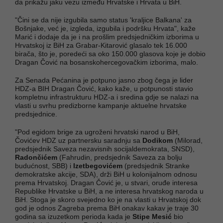
da prikažu jaku vezu između Hrvatske i Hrvata u BiH.
"Čini se da nije izgubila samo status 'kraljice Balkana' za
Bošnjake, već je, izgleda, izgubila i podršku Hrvata", kaže
Marić i dodaje da je i na prošlim predsjedničkim izborima u
Hrvatskoj iz BiH za Grabar-Kitarović glasalo tek 16.000
birača, što je, poredeći sa oko 150.000 glasova koje je dobio
Dragan Čović na bosanskohercegovačkim izborima, malo.
Za Senada Pećanina je potpuno jasno zbog čega je lider
HDZ-a BIH Dragan Čović, kako kaže, u potpunosti stavio
kompletnu infrastrukturu HDZ-a i sredina gdje se nalazi na
vlasti u svrhu predizborne kampanje aktuelne hrvatske
predsjednice.
"Pod egidom brige za ugroženi hrvatski narod u BiH,
Čovićev HDZ uz partnersku saradnju sa
Dodikom
(Milorad,
predsjednik Saveza nezavisnih socijaldemokrata, SNSD),
Radončićem
(Fahrudin, predsjednik Saveza za bolju
budućnost, SBB) i
Izetbegovićem
(predsjednik Stranke
demokratske akcije, SDA), drži BiH u kolonijalnom odnosu
prema Hrvatskoj. Dragan Čović je, u stvari, oruđe interesa
Republike Hrvatske u BiH, a ne interesa hrvatskog naroda u
BiH. Stoga je skoro svejedno ko je na vlasti u Hrvatskoj dok
god je odnos Zagreba prema BiH onakav kakav je traje 30
godina sa izuzetkom perioda kada je
Stipe Mesić
bio