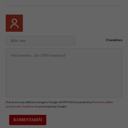
0
karaktera
Ova stranica je zaštićena uslugom Google reCAPTCHA te je podložna
Pravilima zaštite
privatnosti
i
Uvjetima usluge
kompanije Google.