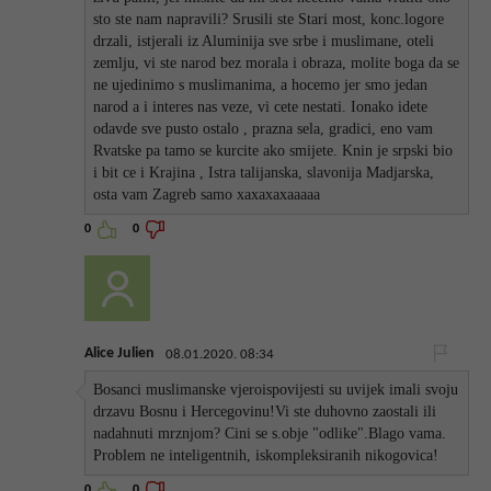
sto ste nam napravili? Srusili ste Stari most, konc.logore
drzali, istjerali iz Aluminija sve srbe i muslimane, oteli
zemlju, vi ste narod bez morala i obraza, molite boga da se
ne ujedinimo s muslimanima, a hocemo jer smo jedan
narod a i interes nas veze, vi cete nestati. Ionako idete
odavde sve pusto ostalo , prazna sela, gradici, eno vam
Rvatske pa tamo se kurcite ako smijete. Knin je srpski bio
i bit ce i Krajina , Istra talijanska, slavonija Madjarska,
osta vam Zagreb samo xaxaxaxaaaaa
0
0
Alice Julien
08.01.2020. 08:34
Bosanci muslimanske vjeroispovijesti su uvijek imali svoju
drzavu Bosnu i Hercegovinu!Vi ste duhovno zaostali ili
nadahnuti mrznjom? Cini se s.obje "odlike".Blago vama.
Problem ne inteligentnih, iskompleksiranih nikogovica!
0
0