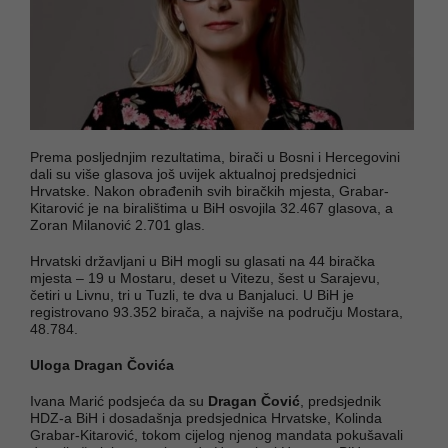
Prema posljednjim rezultatima, birači u Bosni i Hercegovini
dali su više glasova još uvijek aktualnoj predsjednici
Hrvatske. Nakon obrađenih svih biračkih mjesta, Grabar-
Kitarović je na biralištima u BiH osvojila 32.467 glasova, a
Zoran Milanović 2.701 glas.
Hrvatski državljani u BiH mogli su glasati na 44 biračka
mjesta – 19 u Mostaru, deset u Vitezu, šest u Sarajevu,
četiri u Livnu, tri u Tuzli, te dva u Banjaluci. U BiH je
registrovano 93.352 birača, a najviše na području Mostara,
48.784.
Uloga Dragan Čovića
Ivana Marić podsjeća da su
Dragan Čović
, predsjednik
HDZ-a BiH i dosadašnja predsjednica Hrvatske, Kolinda
Grabar-Kitarović, tokom cijelog njenog mandata pokušavali