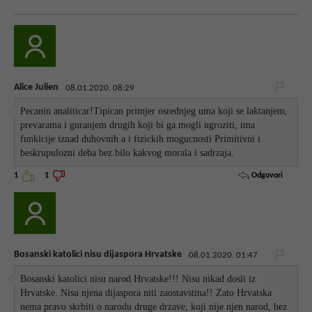
Alice Julien
08.01.2020. 08:29
Pecanin analiticar!Tipican primjer osrednjeg uma koji se laktanjem,
prevarama i guranjem drugih koji bi ga.mogli ugroziti, ima
funkicije iznad duhovnih a i fizickih mogucnosti Primitivni i
beskrupulozni deba bez.bilo kakvog morala i sadrzaja.
Odgovori
1
1
Bosanski katolici nisu dijaspora Hrvatske
08.01.2020. 01:47
Bosanski katolici nisu narod Hrvatske!!! Nisu nikad dosli iz
Hrvatske. Nisu njena dijaspora niti zaostavstina!! Zato Hrvatska
nema pravo skrbiti o narodu druge drzave, koji nije njen narod, bez