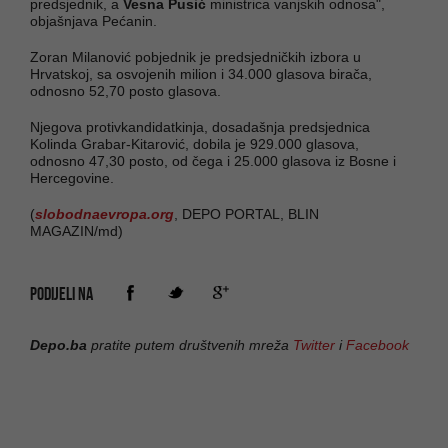
predsjednik, a
Vesna Pusić
ministrica vanjskih odnosa",
objašnjava Pećanin.
Zoran Milanović pobjednik je predsjedničkih izbora u
Hrvatskoj, sa osvojenih milion i 34.000 glasova birača,
odnosno 52,70 posto glasova.
Njegova protivkandidatkinja, dosadašnja predsjednica
Kolinda Grabar-Kitarović, dobila je 929.000 glasova,
odnosno 47,30 posto, od čega i 25.000 glasova iz Bosne i
Hercegovine.
(
slobodnaevropa.org
, DEPO PORTAL, BLIN
MAGAZIN/md)
PODIJELI NA
Depo.ba
pratite putem društvenih mreža
Twitter
i
Facebook