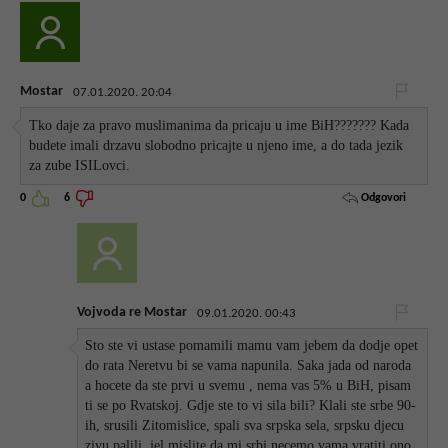
Mostar
07.01.2020. 20:04
Tko daje za pravo muslimanima da pricaju u ime BiH??????? Kada
budete imali drzavu slobodno pricajte u njeno ime, a do tada jezik
za zube ISILovci.
Odgovori
0
6
Vojvoda re Mostar
09.01.2020. 00:43
Sto ste vi ustase pomamili mamu vam jebem da dodje opet
do rata Neretvu bi se vama napunila. Saka jada od naroda
a hocete da ste prvi u svemu , nema vas 5% u BiH, pisam
ti se po Rvatskoj. Gdje ste to vi sila bili? Klali ste srbe 90-
ih, srusili Zitomislice, spali sva srpska sela, srpsku djecu
zivu palili, jel mislite da mi srbi necemo vama vratiti ono