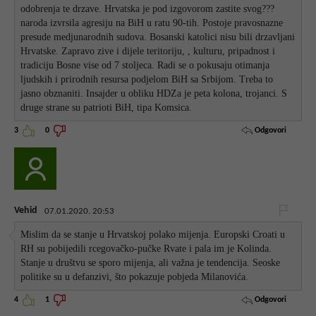
odobrenja te drzave. Hrvatska je pod izgovorom zastite svog???
naroda izvrsila agresiju na BiH u ratu 90-tih. Postoje pravosnazne
presude medjunarodnih sudova. Bosanski katolici nisu bili drzavljani
Hrvatske. Zapravo zive i dijele teritoriju, , kulturu, pripadnost i
tradiciju Bosne vise od 7 stoljeca. Radi se o pokusaju otimanja
ljudskih i prirodnih resursa podjelom BiH sa Srbijom. Treba to
jasno obznaniti. Insajder u obliku HDZa je peta kolona, trojanci. S
druge strane su patrioti BiH, tipa Komsica.
Odgovori
3
0
Vehid
07.01.2020. 20:53
Mislim da se stanje u Hrvatskoj polako mijenja. Europski Croati u
RH su pobijedili rcegovačko-pučke Rvate i pala im je Kolinda.
Stanje u društvu se sporo mijenja, ali važna je tendencija. Seoske
politike su u defanzivi, što pokazuje pobjeda Milanovića.
Odgovori
4
1