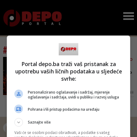
#tag: vlatko glavaš
NA SKUPU DF-A U ZENICI OKO
Portal depo.ba traži vaš pristanak za
2.000 SIMPATIZERA
upotrebu vaših ličnih podataka u sljedeće
Komšić: Ponosan sam što
svrhe:
za mene glasaju građani
ov...
Personalizirano oglašavanje i sadržaj, mjerenje
Svi smo mi Bosanci i Hercegovci i
oglašavanja i sadržaja, uvidi u publiku i razvoj usluga
moramo zajedno živjeti, poručio
je Komšić
Pohrana i/ili pristup podacima na uređaju
Saznajte više
Vaši će se osobni podaci obrađivati, a podatke s vašeg