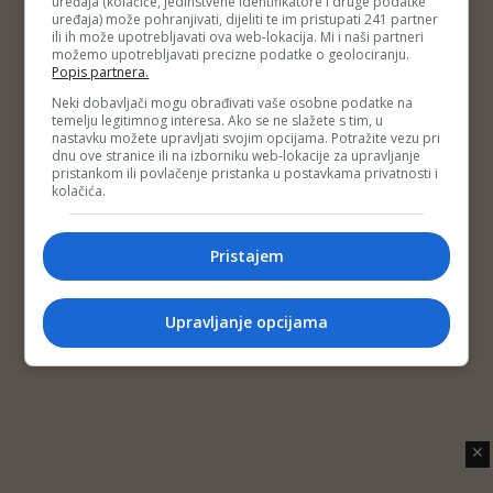
uređaja (kolačiće, jedinstvene identifikatore i druge podatke
Copyright © 2014 Depo Portal
uređaja) može pohranjivati, dijeliti te im pristupati 241 partner
Impressum
Kontakt
Marketing
Privatnost korisnika
ili ih može upotrebljavati ova web-lokacija. Mi i naši partneri
O nama
možemo upotrebljavati precizne podatke o geolociranju.
Popis partnera.
Neki dobavljači mogu obrađivati vaše osobne podatke na
temelju legitimnog interesa. Ako se ne slažete s tim, u
nastavku možete upravljati svojim opcijama. Potražite vezu pri
dnu ove stranice ili na izborniku web-lokacije za upravljanje
pristankom ili povlačenje pristanka u postavkama privatnosti i
kolačića.
Pristajem
Upravljanje opcijama
✕