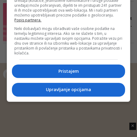
uređaja (kolačiće, jedinstvene identifikatore i druge podatke
više, to će zavisiti i od kandidata
uređaja) može pohranjivati, dijeliti te im pristupati 241 partner
VIDEO/ AMERIČKI PROFESOR
koji su spominjani i njihovog
ili ih može upotrebljavati ova web-lokacija. Mi i naši partneri
BH. PORIJEKLA
možemo upotrebljavati precizne podatke o geolociranju.
opredjeljenja, rekao je Genjac
Poznat još jedan kandidat
Popis partnera.
za člana Predsjedništva ...
Neki dobavljači mogu obrađivati vaše osobne podatke na
Svoju kandidaturu za člana
temelju legitimnog interesa. Ako se ne slažete s tim, u
nastavku možete upravljati svojim opcijama. Potražite vezu pri
Predsjedništva BiH najavio je u
dnu ove stranice ili na izborniku web-lokacije za upravljanje
sinoćnjem Centralnom dnevniku
pristankom ili povlačenje pristanka u postavkama privatnosti i
sa Senadom Hadžifejzovićem
Predhodna
1
2
3
4
Naredna
kolačića.
prof. dr. Mirsad Hadžikadić
Pristajem
Copyright © 2014 Depo Portal
Upravljanje opcijama
Impressum
Kontakt
Marketing
Privatnost korisnika
O nama
✕