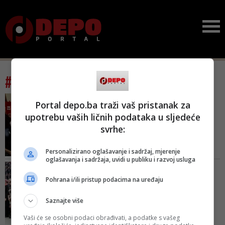
#tag: kandidat
FOTO/ GLAVNI ODBOR DONIO
Portal depo.ba traži vaš pristanak za
ODLUKU
upotrebu vaših ličnih podataka u sljedeće
Tajno glasanje u SDP-u:
svrhe:
42.726 članova na
referend...
Personalizirano oglašavanje i sadržaj, mjerenje
Referendum će biti održan u
oglašavanja i sadržaja, uvidi u publiku i razvoj usluga
periodu od 24. do 26. maja
NA KONVENCIJI STRANKE U
SARAJEVU
Pohrana i/ili pristup podacima na uređaju
Kako će SDA birati
kandidata za
Saznajte više
Predsjedništvo BiH...
Vaši će se osobni podaci obrađivati, a podatke s vašeg
Da li će biti jedno ime manje ili