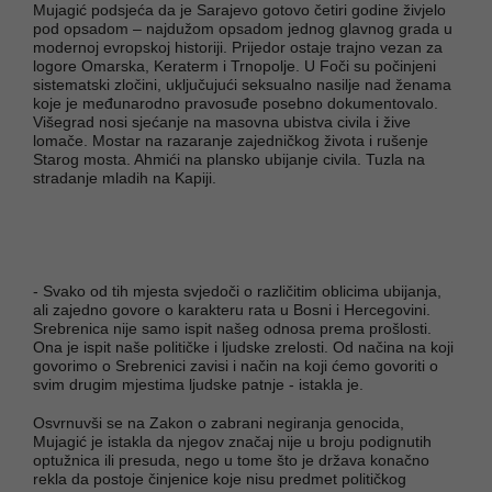
Mujagić podsjeća da je Sarajevo gotovo četiri godine živjelo
pod opsadom – najdužom opsadom jednog glavnog grada u
modernoj evropskoj historiji. Prijedor ostaje trajno vezan za
logore Omarska, Keraterm i Trnopolje. U Foči su počinjeni
sistematski zločini, uključujući seksualno nasilje nad ženama
koje je međunarodno pravosuđe posebno dokumentovalo.
Višegrad nosi sjećanje na masovna ubistva civila i žive
lomače. Mostar na razaranje zajedničkog života i rušenje
Starog mosta. Ahmići na plansko ubijanje civila. Tuzla na
stradanje mladih na Kapiji.
- Svako od tih mjesta svjedoči o različitim oblicima ubijanja,
ali zajedno govore o karakteru rata u Bosni i Hercegovini.
Srebrenica nije samo ispit našeg odnosa prema prošlosti.
Ona je ispit naše političke i ljudske zrelosti. Od načina na koji
govorimo o Srebrenici zavisi i način na koji ćemo govoriti o
svim drugim mjestima ljudske patnje - istakla je.
Osvrnuvši se na Zakon o zabrani negiranja genocida,
Mujagić je istakla da njegov značaj nije u broju podignutih
optužnica ili presuda, nego u tome što je država konačno
rekla da postoje činjenice koje nisu predmet političkog