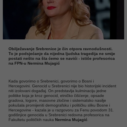
Obilježavanje Srebrenice je čin otpora ravnodušnosti.
To je podsjećanje da nijedna ljudska tragedija ne smije
postati nešto na šta ćemo se navići - ističe profesorica
na FPN-u Nermina Mujagić
Kada govorimo o Srebrenici, govorimo o Bosni i
Hercegovini. Genocid u Srebrenici nije bio historijski incident
niti izolovani događaj. On predstavlja kulminaciju jedne
politike koja je kroz genocid, etničko čišćenje, opsade
gradova, logore, masovne zločine i sistematsko nasilje
pokušala promijeniti demografsku i političku sliku Bosne i
Hercegovine - kazala je u razgovoru za Fenu povodom 31.
godišnjice genocida u Srebrenici redovna profesorica na
Fakultetu političkih nauka
Nermina Mujagić
.