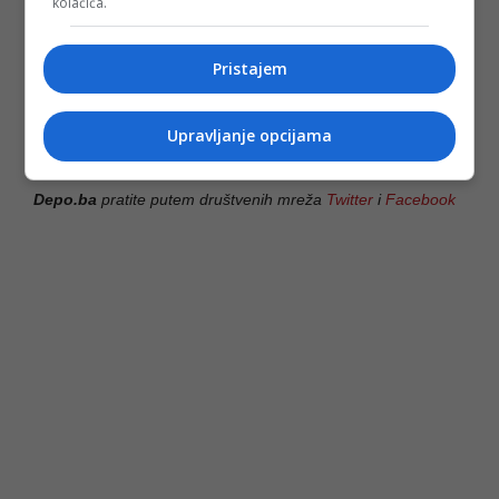
kolačića.
čin otpora ravnodušnosti. To je podsjećanje da nijedna
ljudska tragedija ne smije postati nešto na šta ćemo se
navići - zaključila je u razgovoru za Fenu profesorica na
Pristajem
FPN-u Nermina Mujagić.
(FENA/ad)
Upravljanje opcijama
PODIJELI NA
Depo.ba
pratite putem društvenih mreža
Twitter
i
Facebook