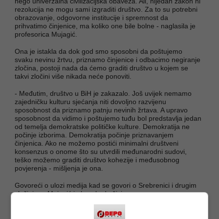
nego univerzalna civilizacijska obaveza. Ali, nijedan zakon ni
rezolucija ne mogu sami izgraditi društvo. Za to su potrebni
obrazovanje, odgovorne institucije i spremnost da
prihvatimo činjenice, ma koliko one bile bolne - naglasila je
profesorica Mujagić.
Ona je istakla da dok god smo sposobni da poštujemo
svaku nevinu žrtvu, priznamo činjenice i odbacimo negiranje
zločina, postoji nada da ćemo graditi društvo u kojem se
takvi zločini više nikada neće ponoviti.
- Međutim, društvo u BiH je zakazalo. Još uvijek nemamo
zajedničku kulturu sjećanja niti dovoljno razvijenu
sposobnost da priznamo patnju nevinih žrtava. A upravo
sposobnost da vidimo i poštujemo tuđu bol predstavlja jedan
od temelja demokratske političke kulture. Demokratija ne
počinje izborima. Demokratija počinje priznavanjem
činjenica. Ako ne možemo postići minimalni društveni
konsenzus o onome što su utvrdili međunarodni sudovi,
teško možemo graditi društvo kohezije i međusobnog
povjerenja - mišljenja je ona.
Govoreći o ulozi medija kad se govori o Srebrenici i drugim
zločinima, Mujagić je kazala da živimo u vremenu
hiperprodukcije informacija, društvenih mreža i stalne borbe
za pažnju publike.