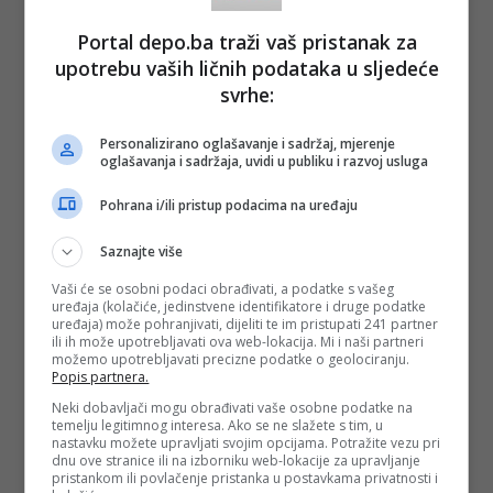
- U takvom okruženju postoji opasnost da i najveće ljudske
Portal depo.ba traži vaš pristanak za
tragedije postanu tek još jedna vijest u nizu - naglasila je
profesorica na Fakultetu političkih nauka Nermina Mujagić.
upotrebu vaših ličnih podataka u sljedeće
svrhe:
Ona je istakla da su nam potrebne dokumentarne emisije,
razgovori sa svjedocima, istraživačko novinarstvo i
obrazovni sadržaji koji će pokazati da iza svake brojke stoji
Personalizirano oglašavanje i sadržaj, mjerenje
čovjek, jedna porodica i jedan prekinuti život.
oglašavanja i sadržaja, uvidi u publiku i razvoj usluga
- Mediji su svjedoci vremena i oblikuju kolektivno pamćenje.
Pohrana i/ili pristup podacima na uređaju
Ono o čemu izvještavaju, način na koji izvještavaju, ali i ono
što prešute, sutra postaje dio našeg kolektivnog sjećanja.
Zato odgovornost medija nije samo da izvijeste da je 11. juli
Saznajte više
obilježen u Potočarima. Njihova odgovornost je da objasne
kontekst, daju glas preživjelima, približe mladim ljudima
Vaši će se osobni podaci obrađivati, a podatke s vašeg
činjenice i spriječe da se kultura sjećanja svede na jedan
uređaja (kolačiće, jedinstvene identifikatore i druge podatke
dan u godini - podvukla je.
uređaja) može pohranjivati, dijeliti te im pristupati 241 partner
ili ih može upotrebljavati ova web-lokacija. Mi i naši partneri
možemo upotrebljavati precizne podatke o geolociranju.
Odgovarajući na pitanje da li uz sve što se dešava postoji
Popis partnera.
"opasnost" da postanemo ravnodušni prema ljudskoj patnji,
Mujagić je potvrdila da je to moguće.
Neki dobavljači mogu obrađivati vaše osobne podatke na
temelju legitimnog interesa. Ako se ne slažete s tim, u
- Postoji opasnost da se naviknemo na ljudsku patnju.
nastavku možete upravljati svojim opcijama. Potražite vezu pri
Ratovi se smjenjuju pred našim očima, slike stradanja
dnu ove stranice ili na izborniku web-lokacije za upravljanje
postaju svakodnevica i vrlo brzo nestaju iz javnog prostora.
pristankom ili povlačenje pristanka u postavkama privatnosti i
Zato obilježavanje Srebrenice nije samo čin sjećanja. To je