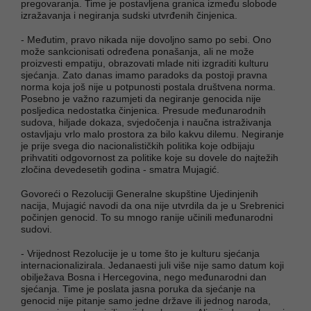
pregovaranja. Time je postavljena granica između slobode
izražavanja i negiranja sudski utvrđenih činjenica.
- Međutim, pravo nikada nije dovoljno samo po sebi. Ono
može sankcionisati određena ponašanja, ali ne može
proizvesti empatiju, obrazovati mlade niti izgraditi kulturu
sjećanja. Zato danas imamo paradoks da postoji pravna
norma koja još nije u potpunosti postala društvena norma.
Posebno je važno razumjeti da negiranje genocida nije
posljedica nedostatka činjenica. Presude međunarodnih
sudova, hiljade dokaza, svjedočenja i naučna istraživanja
ostavljaju vrlo malo prostora za bilo kakvu dilemu. Negiranje
je prije svega dio nacionalističkih politika koje odbijaju
prihvatiti odgovornost za politike koje su dovele do najtežih
zločina devedesetih godina - smatra Mujagić.
Govoreći o Rezoluciji Generalne skupštine Ujedinjenih
nacija, Mujagić navodi da ona nije utvrdila da je u Srebrenici
počinjen genocid. To su mnogo ranije učinili međunarodni
sudovi.
- Vrijednost Rezolucije je u tome što je kulturu sjećanja
internacionalizirala. Jedanaesti juli više nije samo datum koji
obilježava Bosna i Hercegovina, nego međunarodni dan
sjećanja. Time je poslata jasna poruka da sjećanje na
genocid nije pitanje samo jedne države ili jednog naroda,