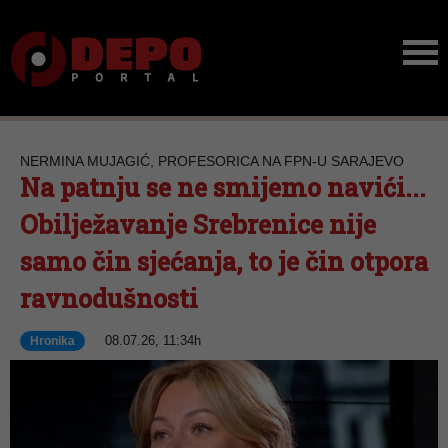
NERMINA MUJAGIĆ, PROFESORICA NA FPN-U SARAJEVO
Na patnju se ne smijemo navići...
Obilježavanje Srebrenice nije
samo čin sjećanja, to je čin otpora
ravnodušnosti
08.07.26, 11:34h
Hronika