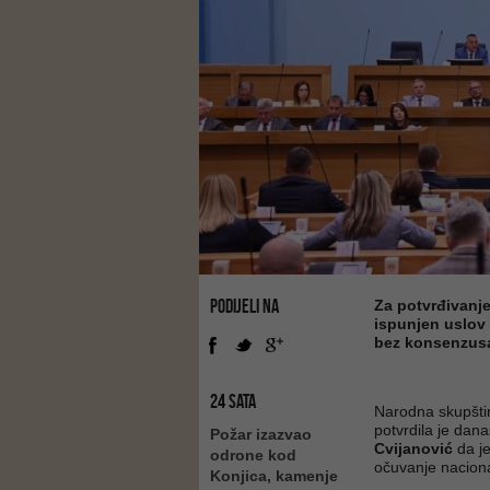
PODIJELI NA
Za potvrđivanje
ispunjen uslov
bez konsenzusa 
24 SATA
Narodna skupšti
potvrdila je dan
Požar izazvao
Cvijanović
da je
odrone kod
očuvanje naciona
Konjica, kamenje