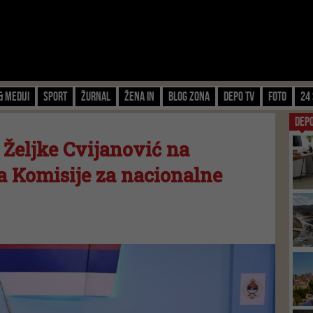
& Mediji
Sport
Žurnal
Žena IN
Blog zona
Depo TV
FOTO
24 
DEP
 Željke Cvijanović na
 Komisije za nacionalne