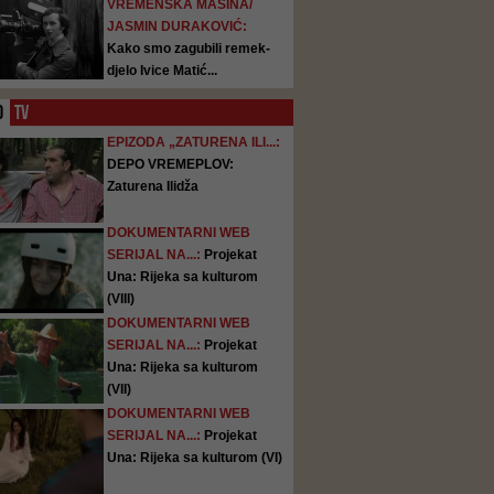
VREMENSKA MAŠINA/
JASMIN DURAKOVIĆ:
Kako smo zagubili remek-
djelo Ivice Matić...
O
TV
EPIZODA „ZATURENA ILI...:
DEPO VREMEPLOV:
Zaturena Ilidža
DOKUMENTARNI WEB
SERIJAL NA...:
Projekat
Una: Rijeka sa kulturom
(VIII)
DOKUMENTARNI WEB
SERIJAL NA...:
Projekat
Una: Rijeka sa kulturom
(VII)
DOKUMENTARNI WEB
SERIJAL NA...:
Projekat
Una: Rijeka sa kulturom (VI)