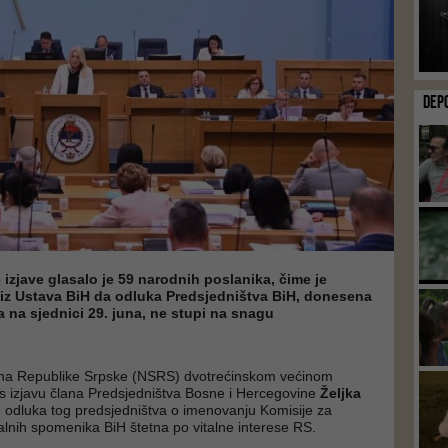
DEP
 izjave glasalo je 59 narodnih poslanika, čime je
 iz Ustava BiH da odluka Predsjedništva BiH, donesena
na sjednici 29. juna, ne stupi na snagu
na Republike Srpske (NSRS) dvotrećinskom većinom
as izjavu člana Predsjedništva Bosne i Hercegovine
Željka
 odluka tog predsjedništva o imenovanju Komisije za
lnih spomenika BiH štetna po vitalne interese RS.