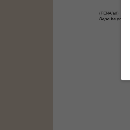
(FENA/ad)
Depo.ba
pratite