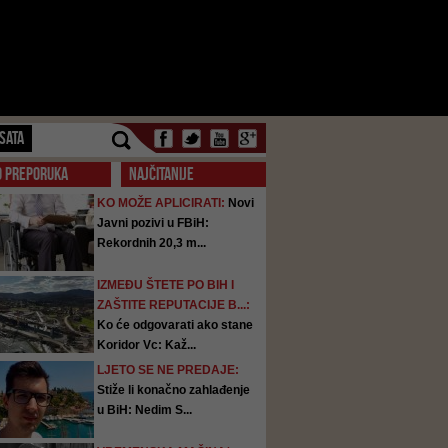
SATA
O PREPORUKA
NAJČITANIJE
KO MOŽE APLICIRATI:
Novi
Javni pozivi u FBiH:
Rekordnih 20,3 m...
IZMEĐU ŠTETE PO BIH I
ZAŠTITE REPUTACIJE B...:
Ko će odgovarati ako stane
Koridor Vc: Kaž...
LJETO SE NE PREDAJE:
Stiže li konačno zahlađenje
u BiH: Nedim S...