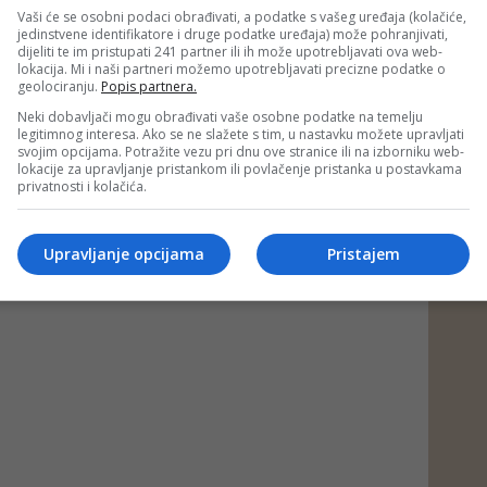
Vaši će se osobni podaci obrađivati, a podatke s vašeg uređaja (kolačiće,
jedinstvene identifikatore i druge podatke uređaja) može pohranjivati,
dijeliti te im pristupati 241 partner ili ih može upotrebljavati ova web-
lokacija. Mi i naši partneri možemo upotrebljavati precizne podatke o
 putem društvenih mreža
Twitter
i
Facebook
geolociranju.
Popis partnera.
Neki dobavljači mogu obrađivati vaše osobne podatke na temelju
legitimnog interesa. Ako se ne slažete s tim, u nastavku možete upravljati
svojim opcijama. Potražite vezu pri dnu ove stranice ili na izborniku web-
lokacije za upravljanje pristankom ili povlačenje pristanka u postavkama
privatnosti i kolačića.
Upravljanje opcijama
Pristajem