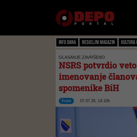
Info dana
Nedjeljni magazin
Kultura 
GLASANJE ZAVRŠENO
NSRS potvrdio veto
imenovanje članova
spomenike BiH
07.07.26, 14:10h
Front