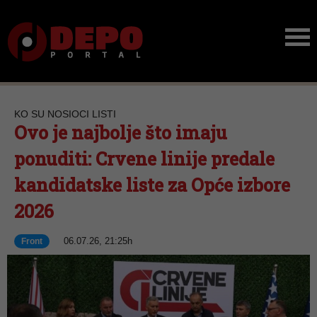
KO SU NOSIOCI LISTI
Ovo je najbolje što imaju
ponuditi: Crvene linije predale
kandidatske liste za Opće izbore
2026
06.07.26, 21:25h
Front