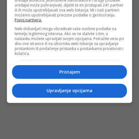
uređaja (kolačiće, jedinstvene identifikatore i druge podatke
uređaja) može pohranjivati, dijeliti te im pristupati 241 partner
ili ih može upotrebljavati ova web-lokacija. Mi i naši partneri
možemo upotrebljavati precizne podatke o geolociranju.
Popis partnera.
Neki dobavljači mogu obrađivati vaše osobne podatke na
temelju legitimnog interesa. Ako se ne slažete s tim, u
nastavku možete upravljati svojim opcijama. Potražite vezu pri
dnu ove stranice ili na izborniku web-lokacije za upravljanje
pristankom ili povlačenje pristanka u postavkama privatnosti i
kolačića.
Pristajem
Upravljanje opcijama