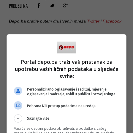
PODIJELI NA
Depo.ba
pratite putem društvenih mreža
Twitter
i
Facebook
Portal depo.ba traži vaš pristanak za
upotrebu vaših ličnih podataka u sljedeće
svrhe:
Personalizirano oglašavanje i sadržaj, mjerenje
oglašavanja i sadržaja, uvidi u publiku i razvoj usluga
Pohrana i/ili pristup podacima na uređaju
Saznajte više
Vaši će se osobni podaci obrađivati, a podatke s vašeg