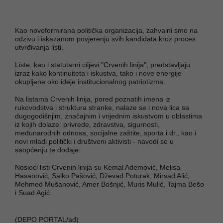
Kao novoformirana politička organizacija, zahvalni smo na
odzivu i iskazanom povjerenju svih kandidata kroz proces
utvrđivanja listi.
Liste, kao i statutarni ciljevi "Crvenih linija", predstavljaju
izraz kako kontinuiteta i iskustva, tako i nove energije
okupljene oko ideje institucionalnog patriotizma.
Na listama Crvenih linija, pored poznatih imena iz
rukovodstva i struktura stranke, nalaze se i nova lica sa
dugogodišnjim, značajnim i vrijednim iskustvom u oblastima
iz kojih dolaze: privrede, zdravstva, sigurnosti,
međunarodnih odnosa, socijalne zaštite, sporta i dr., kao i
novi mladi politički i društveni aktivisti - navodi se u
saopćenju te dodaje:
Nosioci listi Crvenih linija su Kemal Ademović, Melisa
Hasanović, Salko Pašović, Dževad Poturak, Mirsad Alić,
Mehmed Mušanović, Amer Bošnjić, Muris Mulić, Tajma Bešo
i Suad Agić.
(DEPO PORTAL/ad)