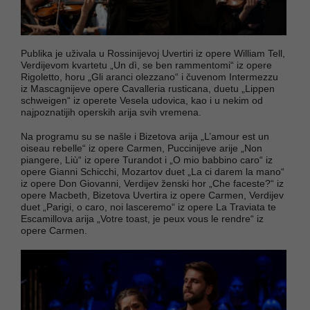
Publika je uživala u Rossinijevoj Uvertiri iz opere William Tell,
Verdijevom kvartetu „Un dì, se ben rammentomi“ iz opere
Rigoletto, horu „Gli aranci olezzano“ i čuvenom Intermezzu
iz Mascagnijeve opere Cavalleria rusticana, duetu „Lippen
schweigen“ iz operete Vesela udovica, kao i u nekim od
najpoznatijih operskih arija svih vremena.
Na programu su se našle i Bizetova arija „L’amour est un
oiseau rebelle“ iz opere Carmen, Puccinijeve arije „Non
piangere, Liù“ iz opere Turandot i „O mio babbino caro“ iz
opere Gianni Schicchi, Mozartov duet „La ci darem la mano“
iz opere Don Giovanni, Verdijev ženski hor „Che faceste?“ iz
opere Macbeth, Bizetova Uvertira iz opere Carmen, Verdijev
duet „Parigi, o caro, noi lasceremo“ iz opere La Traviata te
Escamillova arija „Votre toast, je peux vous le rendre“ iz
opere Carmen.