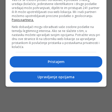
uređaja (kolačiće, jedinstvene identifikatore i druge podatke
(DEPO PORTAL/ad)
uređaja) može pohranjivati, dijeliti te im pristupati 241 partner
ili ih može upotrebljavati ova web-lokacija. Mi i naši partneri
PODIJELI NA
možemo upotrebljavati precizne podatke o geolociranju.
Popis partnera.
Depo.ba
pratite putem društvenih mreža
Twitter
i
Facebook
Neki dobavljači mogu obrađivati vaše osobne podatke na
temelju legitimnog interesa. Ako se ne slažete s tim, u
nastavku možete upravljati svojim opcijama. Potražite vezu pri
dnu ove stranice ili na izborniku web-lokacije za upravljanje
pristankom ili povlačenje pristanka u postavkama privatnosti i
kolačića.
Pristajem
Upravljanje opcijama