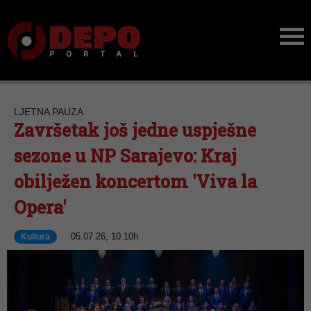
LJETNA PAUZA
Završetak još jedne uspješne
sezone u NP Sarajevo: Kraj
obilježen koncertom 'Viva la
Opera'
05.07.26, 10:10h
Kultura