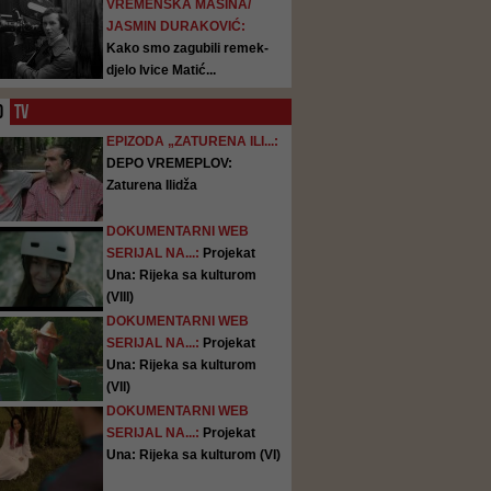
VREMENSKA MAŠINA/
JASMIN DURAKOVIĆ:
Kako smo zagubili remek-
djelo Ivice Matić...
O
TV
EPIZODA „ZATURENA ILI...:
DEPO VREMEPLOV:
Zaturena Ilidža
DOKUMENTARNI WEB
SERIJAL NA...:
Projekat
Una: Rijeka sa kulturom
(VIII)
DOKUMENTARNI WEB
SERIJAL NA...:
Projekat
Una: Rijeka sa kulturom
(VII)
DOKUMENTARNI WEB
SERIJAL NA...:
Projekat
Una: Rijeka sa kulturom (VI)