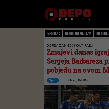
Info dana
Nedjeljni magazin
Kultura 
BORBA ZA KNOCKOUT FAZU
Zmajevi danas igraj
Sergeja Barbareza p
pobjedu na ovom M
18.06.26, 09:18h
Sport