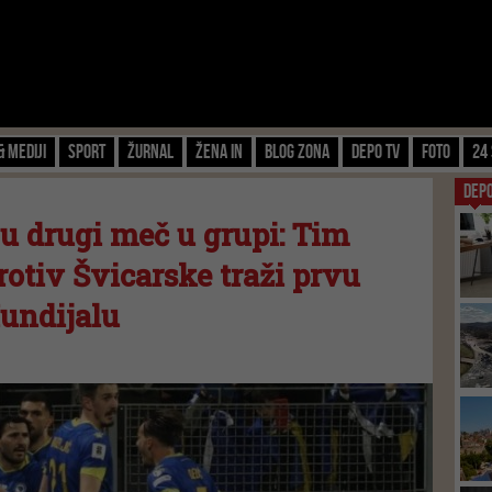
& Mediji
Sport
Žurnal
Žena IN
Blog zona
Depo TV
FOTO
24 
DEP
u drugi meč u grupi: Tim
rotiv Švicarske traži prvu
undijalu