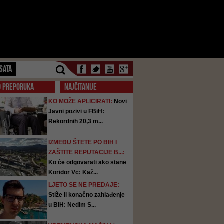
SATA
O PREPORUKA
NAJČITANIJE
KO MOŽE APLICIRATI:
Novi
Javni pozivi u FBiH:
Rekordnih 20,3 m...
IZMEĐU ŠTETE PO BIH I
ZAŠTITE REPUTACIJE B...:
Ko će odgovarati ako stane
Koridor Vc: Kaž...
LJETO SE NE PREDAJE:
Stiže li konačno zahlađenje
u BiH: Nedim S...