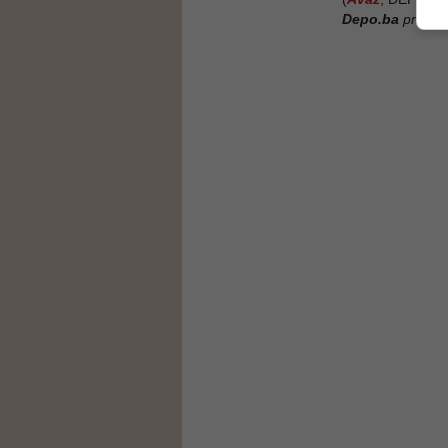
Depo.ba
pratite