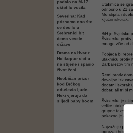
padalo na M-17 i
Utakmica se igr
oštetilo vozila
odnosno u 21 sat
Mundijala i duel
Severina: Kad
ključni iskorak.
priznamo ono što
se desilo u
Srebrenici bit
BiH je Svjetsko 
ćemo vesele
Švicarska protiv
mnogo više od d
države
Drama na Hvaru:
Pobjeda bi repre
Helikopter sletio
utakmicu protiv K
na stijene i spasio
Barbarezov tim n
život ženi
Remi protiv doma
Neobičan prizor
dovoljno iskustv
kod Brčkog
dodatni iskorak u
oduševio ljude:
dobar, ali tri bi 
Neki vjeruju da
Švicarska je ekip
slijedi baby boom
velike utakmice, 
grupne faze na s
pokazao je da nis
Najvažnije pitan
opreza i hrabrost