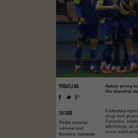
PODIJELI NA
Nakon prvog kol
što današnji due
Fudbalska repre
24 SATA
drugi meč grupne
Švicarska, selek
Požar izazvao
takmičenja, ali i 
odrone kod
pravo tražiti pob
Konjica, kamenje