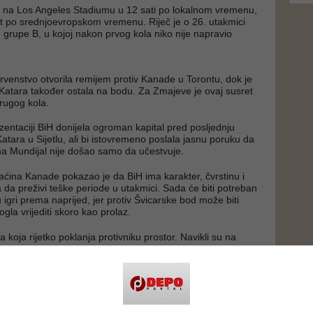
a na Los Angeles Stadiumu u 12 sati po lokalnom vremenu,
 po srednjoevropskom vremenu. Riječ je o 26. utakmici
u grupe B, u kojoj nakon prvog kola niko nije napravio
prvenstvo otvorila remijem protiv Kanade u Torontu, dok je
 Katara također ostala na bodu. Za Zmajeve je ovaj susret
rugog kola.
zentaciji BiH donijela ogroman kapital pred posljednju
atara u Sijetlu, ali bi istovremeno poslala jasnu poruku da
a Mundijal nije došao samo da učestvuje.
ćina Kanade pokazao je da BiH ima karakter, čvrstinu i
a da preživi teške periode u utakmici. Sada će biti potreban
 igri prema naprijed, jer protiv Švicarske bod može biti
mogla vrijediti skoro kao prolaz.
a koja rijetko poklanja protivniku prostor. Navikli su na
imaju takmičarski mentalitet i dobro znaju kako se igraju
vjetskim prvenstvima. Ipak, njihov prvi nastup protiv Katara
u nedodirljivi i da se protiv njih može igrati.
je za stručni štab BiH bit će kako pronaći balans između
i. Švicarska će pokušati kontrolisati ritam, smanjiti broj