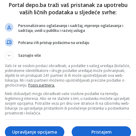
Portal depo.ba traži vaš pristanak za upotrebu
 i kroz strpljivu igru čekati grešku, dok će BiH svoju šansu
sivnost u duelima, brzu tranziciju i kvalitet pojedinaca u
vaših ličnih podataka u sljedeće svrhe:
medin Demirović
bit će u fokusu švicarske odbrane, ali
Personalizirano oglašavanje i sadržaj, mjerenje oglašavanja i
gla bi biti uloga veznog reda. Ako BiH uspije dobiti bitku
sadržaja, uvidi u publiku i razvoj usluga
, smanjiti broj lakih gubitaka lopte i natjerati Švicarce da se
a svom golu, Zmajevi će imati realnu šansu za veliki
Pohrana i/ili pristup podacima na uređaju
Saznajte više
očekuje se i s tribina. Bh. navijači su već u Torontu
ezentacija ni na drugom kontinentu neće biti sama, a Los
Vaši će se osobni podaci obrađivati, a podatke s vašeg uređaja (kolačiće,
 mogao biti nova velika scena za njihovu podršku.
jedinstvene identifikatore i druge podatke uređaja) može pohranjivati,
dijeliti te im pristupati 241 partner ili ih može upotrebljavati ova web-
su se do sada samo jednom sastale, u prijateljskoj utakmici
lokacija. Mi i naši partneri možemo upotrebljavati precizne podatke o
irihu, kada su Zmajevi slavili sa 2:0. Danas je ulog mnogo
geolociranju.
Popis partnera.
euporedivo veća, ali poruka ostaje ista: protiv Švicarske se
Neki dobavljači mogu obrađivati vaše osobne podatke na temelju
legitimnog interesa. Ako se ne slažete s tim, u nastavku možete upravljati
svojim opcijama. Potražite vezu pri dnu ove stranice ili na izborniku web-
u grupi B sve četiri selekcije imaju po jedan bod, što
lokacije za upravljanje pristankom ili povlačenje pristanka u postavkama
carske i BiH čini možda i ključnim za dalji rasplet.
privatnosti i kolačića.
ce u Los Anđelesu napravio bi veliki korak prema nokaut
aženi u posljednje kolo ušao pod ogromnim pritiskom.
Upravljanje opcijama
Pristajem
ORTAL/dg)