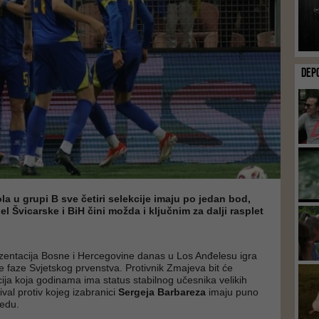
DEP
a u grupi B sve četiri selekcije imaju po jedan bod,
l Švicarske i BiH čini možda i ključnim za dalji rasplet
zentacija Bosne i Hercegovine danas u Los Anđelesu igra
 faze Svjetskog prvenstva. Protivnik Zmajeva bit će
cija koja godinama ima status stabilnog učesnika velikih
rival protiv kojeg izabranici
Sergeja Barbareza
imaju puno
jedu.