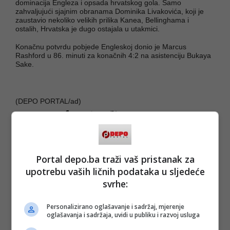
dominacija Engleza i opsada hrvatskog gola. Samo
zahvaljujući sjajnim obranama Dominika Livakovića, koji je
zaustavio nekoliko velikih prilika Kanea, Bellinghama i
ostalih, Hrvatska je dugo ostajala u utakmici.
Konačnu potvrdu pobjede Engleskoj donio je Marcus
Rashford u 86. minuti za konačnih 4:2 na asistenciju Bukaya
Sake.
(DEPO PORTAL/ad)
PODIJELI NA
Depo.ba
pratite putem društvenih mreža
Twitter
i
Facebook
Portal depo.ba traži vaš pristanak za
upotrebu vaših ličnih podataka u sljedeće
svrhe:
Personalizirano oglašavanje i sadržaj, mjerenje
oglašavanja i sadržaja, uvidi u publiku i razvoj usluga