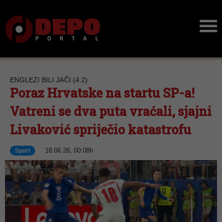
ENGLEZI BILI JAČI (4:2)
Poraz Hrvatske na startu SP-a!
Vatreni se dva puta vraćali, sjajni
Livaković spriječio katastrofu
18.06.26, 00:08h
Sport