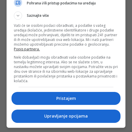
Pohrana i/ili pristup podacima na uređaju
Saznajte više
Vaši će se osobni podaci obrađivati, a podatke s vašeg
uređaja (kolačiće, jedinstvene identifikatore i druge podatke
uređaja) može pohranjivati, dijeliti te im pristupati 241 partner
ili ih može upotrebljavati ova web-lokacija. Mi i naši partneri
možemo upotrebljavati precizne podatke o geolociranju.
Popis partnera.
Neki dobavljači mogu obrađivati vaše osobne podatke na
temelju legitimnog interesa. Ako se ne slažete s tim, u
nastavku možete upravljati svojim opcijama. Potražite vezu pri
dnu ove stranice ili na izborniku web-lokacije za upravljanje
pristankom ili povlačenje pristanka u postavkama privatnosti i
kolačića.
Pristajem
Upravljanje opcijama