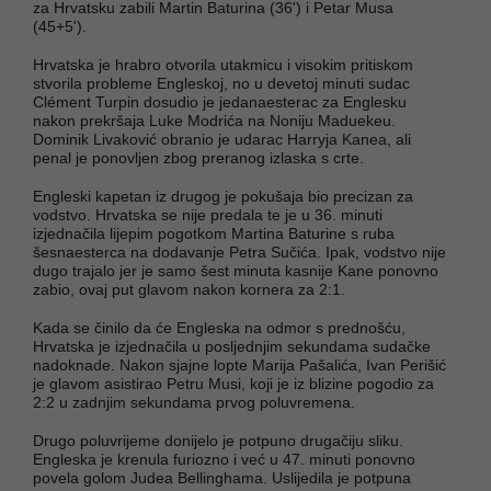
za Hrvatsku zabili Martin Baturina (36') i Petar Musa
(45+5').
Hrvatska je hrabro otvorila utakmicu i visokim pritiskom
stvorila probleme Engleskoj, no u devetoj minuti sudac
Clément Turpin dosudio je jedanaesterac za Englesku
nakon prekršaja Luke Modrića na Noniju Maduekeu.
Dominik Livaković obranio je udarac Harryja Kanea, ali
penal je ponovljen zbog preranog izlaska s crte.
Engleski kapetan iz drugog je pokušaja bio precizan za
vodstvo. Hrvatska se nije predala te je u 36. minuti
izjednačila lijepim pogotkom Martina Baturine s ruba
šesnaesterca na dodavanje Petra Sučića. Ipak, vodstvo nije
dugo trajalo jer je samo šest minuta kasnije Kane ponovno
zabio, ovaj put glavom nakon kornera za 2:1.
Kada se činilo da će Engleska na odmor s prednošću,
Hrvatska je izjednačila u posljednjim sekundama sudačke
nadoknade. Nakon sjajne lopte Marija Pašalića, Ivan Perišić
je glavom asistirao Petru Musi, koji je iz blizine pogodio za
2:2 u zadnjim sekundama prvog poluvremena.
Drugo poluvrijeme donijelo je potpuno drugačiju sliku.
Engleska je krenula furiozno i već u 47. minuti ponovno
povela golom Judea Bellinghama. Uslijedila je potpuna