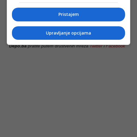
14. Konačni sporazum će biti odobren putem obavezujuće
rezolucije Vijeća sigurnosti UN-a.
Pristajem
(DEPO PORTAL/dg)
PODIJELI NA
Upravljanje opcijama
Depo.ba
pratite putem društvenih mreža
Twitter
i
Facebook