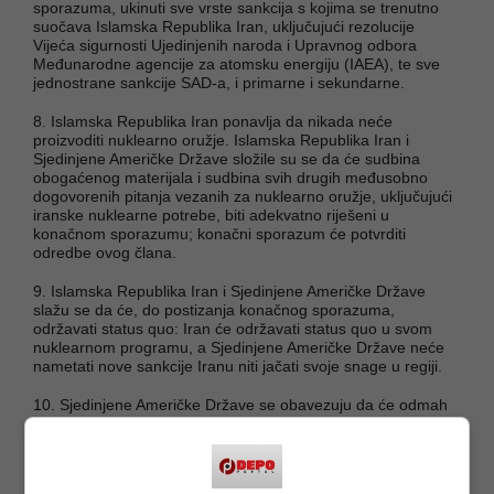
sporazuma, ukinuti sve vrste sankcija s kojima se trenutno
suočava Islamska Republika Iran, uključujući rezolucije
Vijeća sigurnosti Ujedinjenih naroda i Upravnog odbora
Međunarodne agencije za atomsku energiju (IAEA), te sve
jednostrane sankcije SAD-a, i primarne i sekundarne.
8. Islamska Republika Iran ponavlja da nikada neće
proizvoditi nuklearno oružje. Islamska Republika Iran i
Sjedinjene Američke Države složile su se da će sudbina
obogaćenog materijala i sudbina svih drugih međusobno
dogovorenih pitanja vezanih za nuklearno oružje, uključujući
iranske nuklearne potrebe, biti adekvatno riješeni u
konačnom sporazumu; konačni sporazum će potvrditi
odredbe ovog člana.
9. Islamska Republika Iran i Sjedinjene Američke Države
slažu se da će, do postizanja konačnog sporazuma,
održavati status quo: Iran će održavati status quo u svom
nuklearnom programu, a Sjedinjene Američke Države neće
nametati nove sankcije Iranu niti jačati svoje snage u regiji.
10. Sjedinjene Američke Države se obavezuju da će odmah
nakon potpisivanja ovog Memoranduma o razumijevanju, i
do datuma ukidanja sankcija, Ministarstvo finansija
Sjedinjenih Američkih Država izdati izuzeća za izvoz iranske
sirove nafte, petrohemijskih proizvoda i njihovih derivata, te