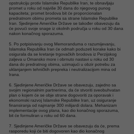
opstrukciju protiv Islamske Republike Iran, te obnavljaju
promet u roku od najviše 30 dana do njegovog punog
kapaciteta; promet brodova bit će proporcionalan
predratnom obimu prometa sa strane Islamske Republike
Iran. Sjedinjene Američke Države se također obavezuju da
će povući svoje snage iz okolnih područja u roku od 30 dana
nakon konačnog sporazuma.
5. Po potpisivanju ovog Memoranduma o razumijevanju,
Islamska Republika Iran će odmah poduzeti korake kako bi
osigurala da se kretanje trgovačkih brodova iz Perzijskog
zaljeva u Omansko more i obrnuto nastavi u roku od 30
dana do predratnog obima, uzimajući u obzir potrebu za
uklanjanjem tehničkih prepreka i neutralizacijom mina od
Irana.
6. Sjedinjene Američke Države se obavezuju, zajedno sa
svojim regionalnim partnerima, da će stvoriti sveobuhvatan
plan o kojem će se obje strane dogovoriti za oporavak i
ekonomski razvoj Islamske Republike Iran, uz osiguranje
finansiranja od najmanje 300 milijardi dolara. Mehanizam
implementacije ovog plana, kao dio konačnog sporazuma,
bit će formuliran u roku od 60 dana.
7. Sjedinjene Američke Države se obavezuju da će, prema
rasporedu koji će biti dogovoren kao dio konačnog