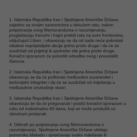
1. Islamska Republika Iran i Sjedinjene Američke Države,
zajedno sa svojim saveznicima u tekućem ratu, nakon
potpisivanja ovog Memoranduma o razumijevanju,
proglašavaju trenutni i trajni prekid rata na svim frontovima,
uključujući Liban, i obavezuju se da od sada neće pokretati
nikakve neprijateljske akcije jedna protiv druge i da će se
suzdržati od prijetnji ili upotrebe sile jedna protiv druge.
Konačni sporazum će potvrditi odredbe ovog i preostalih
članova.
2. Islamska Republika Iran i Sjedinjene Američke Države
obavezuju se da će poštovati međusobni suverenitet i
teritorijalni integritet i da će se suzdržati od miješanja u
međusobne unutrašnje stvari.
3. Islamska Republika Iran i Sjedinjene Američke Države
obavezuju se da će pregovarati i postići konačni sporazum u
roku od maksimalno 60 dana, koji se može produžiti uz
obostrani pristanak.
4. Odmah po potpisivanju ovog Memoranduma o
razumijevanju, Sjedinjene Američke Države ukidaju
pomorsku blokadu i sprječavaju svako miješanje ili