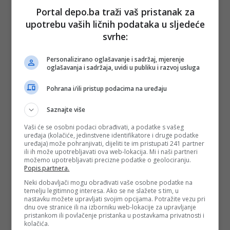
sve povezane usluge, uključujući bankarstvo, osiguranje,
Portal depo.ba traži vaš pristanak za
transport i slično.
upotrebu vaših ličnih podataka u sljedeće
11. Sjedinjene Američke Države se obavezuju da će, s
svrhe:
obzirom na napredak pregovora o konačnom sporazumu,
zamrznuta ili ograničena sredstva i imovina Islamske
Republike Iran biti oslobođeni i u potpunosti dostupni. Ova
Personalizirano oglašavanje i sadržaj, mjerenje
sredstva, bilo da se nalaze na glavnom računu ili su
oglašavanja i sadržaja, uvidi u publiku i razvoj usluga
prebačena, bit će korištena za bilo koju isplatu konačnom
korisniku koju odredi Centralna banka Islamske Republike
Pohrana i/ili pristup podacima na uređaju
Iran i bit će u potpunosti dostupna za korištenje. Sjedinjene
Američke Države se obavezuju da će na toj osnovi izdati sve
potrebne dozvole i licence.
Saznajte više
12. Islamska Republika Iran i Sjedinjene Američke Države se
Vaši će se osobni podaci obrađivati, a podatke s vašeg
slažu da će se uspostaviti mehanizam implementacije kako
uređaja (kolačiće, jedinstvene identifikatore i druge podatke
bi se nadgledala uspješna implementacija i buduća obaveza
uređaja) može pohranjivati, dijeliti te im pristupati 241 partner
prema Konačnom sporazumu.
ili ih može upotrebljavati ova web-lokacija. Mi i naši partneri
možemo upotrebljavati precizne podatke o geolociranju.
Popis partnera.
13. Nakon potpisivanja ovog Memoranduma o
razumijevanju i po prijemu uvjeravanja u vezi s početkom
Neki dobavljači mogu obrađivati vaše osobne podatke na
primjene članova 4, 5, 10 i 11 ovog Memoranduma o
temelju legitimnog interesa. Ako se ne slažete s tim, u
razumijevanju i nastavkom provedbe ovih koraka, Islamska
nastavku možete upravljati svojim opcijama. Potražite vezu pri
Republika Iran i Sjedinjene Američke Države će započeti
dnu ove stranice ili na izborniku web-lokacije za upravljanje
pregovore o konačnom sporazumu isključivo u odnosu na
pristankom ili povlačenje pristanka u postavkama privatnosti i
preostale članove.
kolačića.