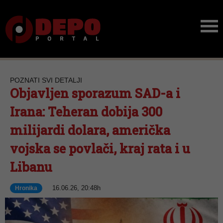
POZNATI SVI DETALJI
Objavljen sporazum SAD-a i
Irana: Teheran dobija 300
milijardi dolara, američka
vojska se povlači, kraj rata i u
Libanu
16.06.26, 20:48h
Hronika