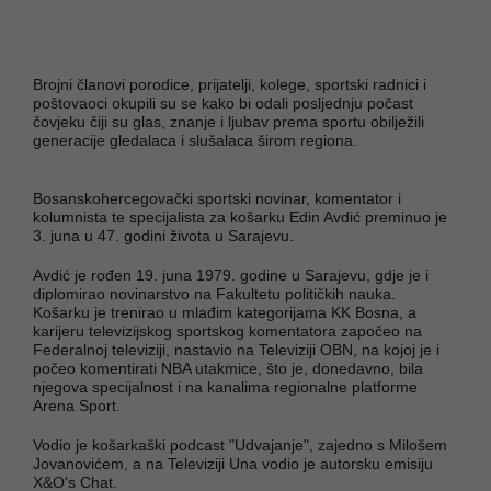
Brojni članovi porodice, prijatelji, kolege, sportski radnici i
poštovaoci okupili su se kako bi odali posljednju počast
čovjeku čiji su glas, znanje i ljubav prema sportu obilježili
generacije gledalaca i slušalaca širom regiona.
Bosanskohercegovački sportski novinar, komentator i
kolumnista te specijalista za košarku Edin Avdić preminuo je
3. juna u 47. godini života u Sarajevu.
Avdić je rođen 19. juna 1979. godine u Sarajevu, gdje je i
diplomirao novinarstvo na Fakultetu političkih nauka.
Košarku je trenirao u mlađim kategorijama KK Bosna, a
karijeru televizijskog sportskog komentatora započeo na
Federalnoj televiziji, nastavio na Televiziji OBN, na kojoj je i
počeo komentirati NBA utakmice, što je, donedavno, bila
njegova specijalnost i na kanalima regionalne platforme
Arena Sport.
Vodio je košarkaški podcast "Udvajanje", zajedno s Milošem
Jovanovićem, a na Televiziji Una vodio je autorsku emisiju
X&O's Chat.