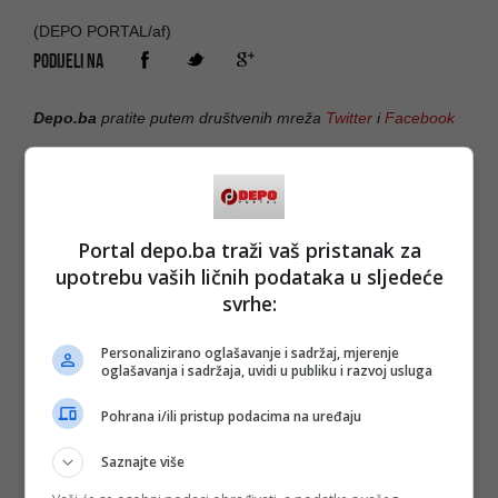
(DEPO PORTAL/af)
PODIJELI NA
Depo.ba
pratite putem društvenih mreža
Twitter
i
Facebook
Portal depo.ba traži vaš pristanak za
upotrebu vaših ličnih podataka u sljedeće
svrhe:
Personalizirano oglašavanje i sadržaj, mjerenje
oglašavanja i sadržaja, uvidi u publiku i razvoj usluga
Pohrana i/ili pristup podacima na uređaju
Saznajte više