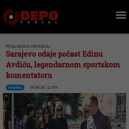
POSLJEDNJI ISPRAĆAJ
Sarajevo odaje počast Edinu
Avdiću, legendarnom sportskom
komentatoru
08.06.26, 11:47h
Hronika