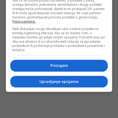
Vaši će se osobni podaci obrađivati, a podatke s vašeg
uređaja (kolačiće, jedinstvene identifikatore i druge podatke
uređaja) može pohranjivati, dijeliti te im pristupati 241 partner
ili ih može upotrebljavati ova web-lokacija. Mi i naši partneri
možemo upotrebljavati precizne podatke o geolociranju.
Popis partnera.
Neki dobavljači mogu obrađivati vaše osobne podatke na
temelju legitimnog interesa. Ako se ne slažete s tim, u
nastavku možete upravljati svojim opcijama. Potražite vezu pri
dnu ove stranice ili na izborniku web-lokacije za upravljanje
pristankom ili povlačenje pristanka u postavkama privatnosti i
kolačića.
Pristajem
Upravljanje opcijama