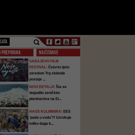
SATA
O PREPORUKA
NAJČITANIJE
SARAJEVO FILM
FESTIVAL:
Četvrto ljeto
zaredom Trg slobode
postaje ...
NOVI DETALJI:
Šta se
dogodilo zeničkim
planinarima na El...
HAOS KULMINIRA:
EES
'pada u vodu'?! Uzrokuje
toliko duga k...