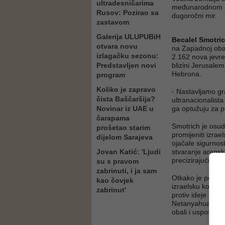
ultradesničarima
međunarodnom p
Rusov: Pozirao sa
dugoročni mir.
zastavom
Galerija ULUPUBiH
Becalel Smotri
otvara novu
na Zapadnoj obal
izlagačku sezonu:
2.162 nova jevre
Predstavljen novi
blizini Jerusalem
Hebrona.
program
Koliko je zapravo
- Nastavljamo gra
čista Baščaršija?
ultranacionalista
Novinar iz UAE u
ga optužuju za p
čarapama
Smotrich je osud
prošetao starim
promijeniti izrae
dijelom Sarajeva
ojačale sigurnost
Jovan Katić: 'Ljudi
stvaranje arapske
precizirajući kad
su s pravom
zabrinuti, i ja sam
Otkako je postao 
kao čovjek
izraelsku kontro
zabrinut'
protiv ideje pal
Netanyahua nadzi
obali i uspostavu