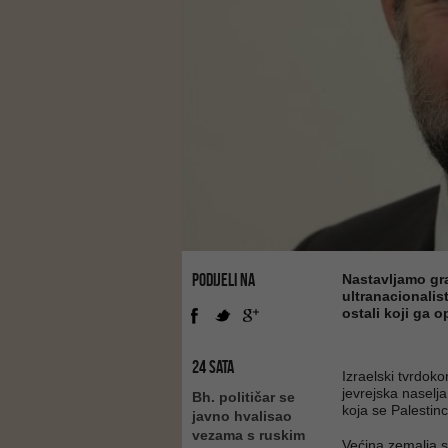
PODIJELI NA
Nastavljamo grad
ultranacionalis
ostali koji ga 
24 SATA
Izraelski tvrdokor
jevrejska naselj
Bh. političar se
koja se Palestin
javno hvalisao
vezama s ruskim
Većina zemalja sm