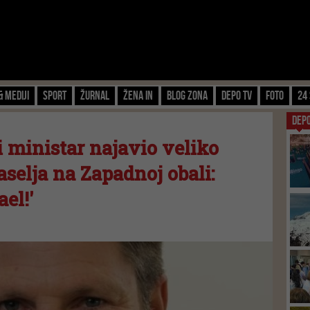
& Mediji
Sport
Žurnal
Žena IN
Blog zona
Depo TV
FOTO
24 
DEP
i ministar najavio veliko
aselja na Zapadnoj obali:
el!'