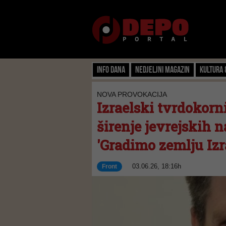
Info dana
Nedjeljni magazin
Kultura 
NOVA PROVOKACIJA
Izraelski tvrdokorn
širenje jevrejskih n
'Gradimo zemlju Izra
03.06.26, 18:16h
Front