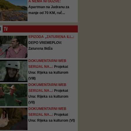
A NEMA NI GUŽVE:
Apartman na Jadranu za
manje od 70 KM, ruč...
O
TV
EPIZODA „ZATURENA ILI...:
DEPO VREMEPLOV:
Zaturena Ilidža
DOKUMENTARNI WEB
SERIJAL NA...:
Projekat
Una: Rijeka sa kulturom
(VIII)
DOKUMENTARNI WEB
SERIJAL NA...:
Projekat
Una: Rijeka sa kulturom
(VII)
DOKUMENTARNI WEB
SERIJAL NA...:
Projekat
Una: Rijeka sa kulturom (VI)