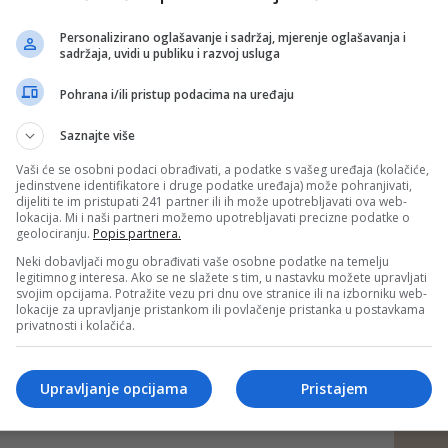
Zapadnu obalu kao dio buduće nezavisne države koja
 Jerusalem i Gazu. Oko pola miliona Izraelaca živi na
Personalizirano oglašavanje i sadržaj, mjerenje oglašavanja i
eđu oko tri miliona Palestinaca.
sadržaja, uvidi u publiku i razvoj usluga
meričkog predsjednika Donalda Trumpa bila je daleko
Pohrana i/ili pristup podacima na uređaju
rema brzo širećim izraelskim naseljima.
m, prošlog septembra rekao da neće dopustiti Izraelu da
Saznajte više
obalu, što je razljutilo neke desničarske izraelske
Vaši će se osobni podaci obrađivati, a podatke s vašeg uređaja (kolačiće,
jedinstvene identifikatore i druge podatke uređaja) može pohranjivati,
nju objavu, ured palestinskog predsjednika Mahmouda
dijeliti te im pristupati 241 partner ili ih može upotrebljavati ova web-
je da izraelska "provokativna" politika gura regiju prema
lokacija. Mi i naši partneri možemo upotrebljavati precizne podatke o
nasilja te je pozvao SAD da zaustave izraelsko "ludilo".
geolociranju.
Popis partnera.
Neki dobavljači mogu obrađivati vaše osobne podatke na temelju
aja rekao da će voditi "rat" protiv Palestinske uprave, koja
legitimnog interesa. Ako se ne slažete s tim, u nastavku možete upravljati
nu građansku vlast na Zapadnoj obali, nakon što mu je
svojim opcijama. Potražite vezu pri dnu ove stranice ili na izborniku web-
telj Međunarodnog krivičnog suda (ICC) zatražio povjerljivi
lokacije za upravljanje pristankom ili povlačenje pristanka u postavkama
 hiapšenje. ICC to nije potvrdio, prenosi Reuters.
privatnosti i kolačića.
 putem društvenih mreža
Twitter
i
Facebook
Upravljanje opcijama
Pristajem