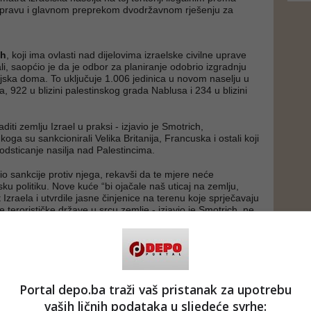
ravu i glavnom preprekom dvodržavnom rješenju za
ch
, koji ima ovlasti nad dijelovima izraelske civilne uprave
i, saopćio je da je odbor za planiranje odobrio izgradnju
jska doma. To uključuje 1.006 jedinica u novom naselju u
a, 922 u blizini palestinskog grada Nablusa i 234 u blizini
diti zemlju Izrael u praksi - izjavio je Smotrich,
 koga su sankcionirali Velika Britanija, Francuska i ostali koji
odsticanje nasilja nad Palestincima.
io sankcije protiv njega, rekavši da te mjere neće
lsku politiku. Nove kuće “bi ojačale naš uticaj na zemlju,
 Izraela i utvrdile jasne činjenice na terenu koje sprječavaju
 terorističke države u srcu zemlje - izjavio je Smotrich, ne
a će gradnja započeti.
ministar prije tri godine, Smotrich je nastojao ojačati
lu i prisutnost na Zapadnoj obali, a istovremeno se zalagao
estinske države. Desničarska vlada premijera Benjamina
rala je značajno širenje jevrejskih naselja na Zapadnoj
Portal depo.ba traži vaš pristanak za upotrebu
 novih naselja.
vaših ličnih podataka u sljedeće svrhe: