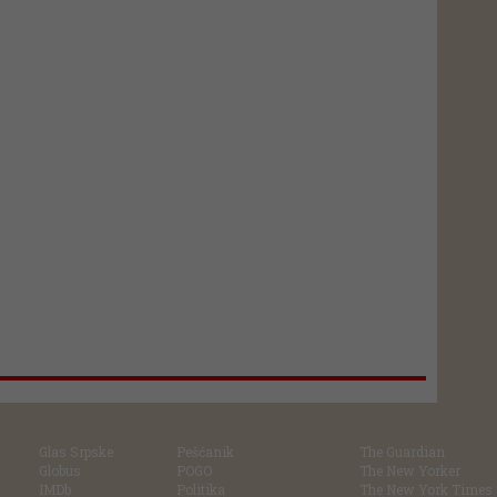
Glas Srpske
Pešćanik
The Guardian
Globus
POGO
The New Yorker
IMDb
Politika
The New York Times