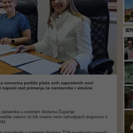
DEP
a osnovica podiže plaće svih zaposlenih novi
najveći rast primanja za nastavnike i stručne
h djelatnika u srednjim školama Županije
ačke uskoro će biti znatno veće zahvaljujući dogovoru o
 KM.
at zaposlenih u srednjim školama ŽZH je prihvatio ponudu