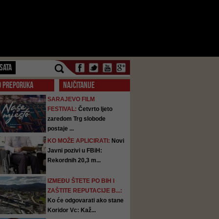
SATA
O PREPORUKA
NAJČITANIJE
SARAJEVO FILM
FESTIVAL:
Četvrto ljeto
zaredom Trg slobode
postaje ...
KO MOŽE APLICIRATI:
Novi
Javni pozivi u FBiH:
Rekordnih 20,3 m...
IZMEĐU ŠTETE PO BIH I
ZAŠTITE REPUTACIJE B...:
Ko će odgovarati ako stane
Koridor Vc: Kaž...