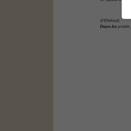
(FENA/ad)
Depo.ba
pratite