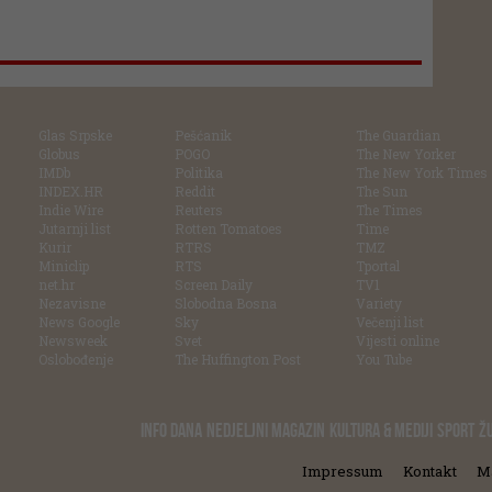
Glas Srpske
Pešćanik
The Guardian
Globus
POGO
The New Yorker
IMDb
Politika
The New York Times
INDEX.HR
Reddit
The Sun
Indie Wire
Reuters
The Times
Jutarnji list
Rotten Tomatoes
Time
Kurir
RTRS
TMZ
Miniclip
RTS
Tportal
net.hr
Screen Daily
TV1
Nezavisne
Slobodna Bosna
Variety
News Google
Sky
Večenji list
Newsweek
Svet
Vijesti online
Oslobođenje
The Huffington Post
You Tube
INFO DANA
NEDJELJNI MAGAZIN
KULTURA & MEDIJI
SPORT
Ž
Impressum
Kontakt
M