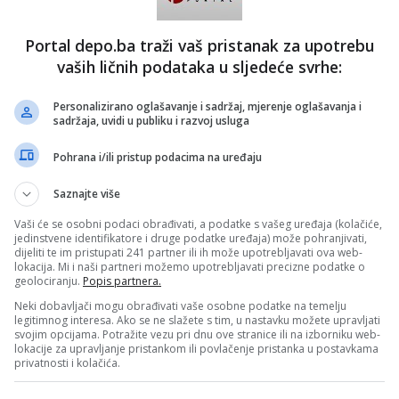
nut dogovor oko zajedničkih stavova.
 smo danas potpisali ovaj sporazum i što ćemo moći
Portal depo.ba traži vaš pristanak za upotrebu
zaposlenima u našim školama čim Zakon o plaćama, kao i
vaših ličnih podataka u sljedeće svrhe:
u proračuna prođe skupštinsku proceduru“, istakao je
Personalizirano oglašavanje i sadržaj, mjerenje oglašavanja i
azumom zadovoljni su članovi sindikata, kao i oni koji nisu
sadržaja, uvidi u publiku i razvoj usluga
rdila je predsjednica Nezavisnog sindikata zaposlenih u
a ŽZH Jasminka Petric.
Pohrana i/ili pristup podacima na uređaju
 da je ikada bilo u postotku ovoliko veliko povećanje plaće.
Saznajte više
venstveno zahvaljujući razumijevanju, strpljenju i mudrosti
ja došli smo do ovog ,ja bih zbilja rekla, vrlo velikog i
Vaši će se osobni podaci obrađivati, a podatke s vašeg uređaja (kolačiće,
ljučila je Petric.
jedinstvene identifikatore i druge podatke uređaja) može pohranjivati,
dijeliti te im pristupati 241 partner ili ih može upotrebljavati ova web-
 680 KM nije jedini uvjet za veće plaće. Naime, u
lokacija. Mi i naši partneri možemo upotrebljavati precizne podatke o
ošenje dva potpuno nova zakona koje je izradilo
geolociranju.
Popis partnera.
ncija ŽZH, a kojima se po prvi put u ovoj županiji na
ređuje oblast plaća i naknada za sve proračunske
Neki dobavljači mogu obrađivati vaše osobne podatke na temelju
 je o Zakonu o plaćama i naknadama korisnika proračuna, te
legitimnog interesa. Ako se ne slažete s tim, u nastavku možete upravljati
svojim opcijama. Potražite vezu pri dnu ove stranice ili na izborniku web-
 policijskih službenika.
lokacije za upravljanje pristankom ili povlačenje pristanka u postavkama
privatnosti i kolačića.
zakone usvojila na svojoj posljednjoj sjednici, te su isti
insku proceduru. Čim Skupština usvoji ove zakone, krenut
nih plaća za proračunske korisnike u ovoj županiji.