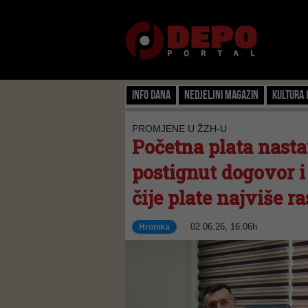
Info dana
Nedjeljni magazin
Kultura 
PROMJENE U ŽZH-U
Početna plata nast
postignut dogovor i
čije plate najviše ras
02.06.26, 16:06h
Hronika