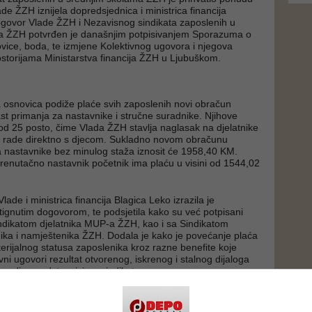
ade ŽZH iznijela dopredsjednica i ministrica financija
ogovor Vlade ŽZH i Nezavisnog sindikata zaposlenih u
a ŽZH potvrđen je današnjim potpisivanjem Sporazuma o
vice, boda, te izmjene Kolektivnog ugovora i njegova
storijama Ministarstva financija ŽZH u Ljubuškom.
 osnovica podiže plaće svih zaposlenih novi obračun
ast primanja za nastavnike i stručne suradnike. Njihove
 od 25 posto, čime Vlada ŽZH stavlja naglasak na djelatnike
vu rade direktno s djecom. Sukladno novom obračunu
 nastavnike bez minulog staža iznosit će 1958,40 KM.
renutačno nastavnik početnik ima plaću u visini od 1544,02
ade i ministrica financija Blagica Leko izrazila je
tignutim dogovorom, te podsjetila kako su već potpisani
ndikatom djelatnika MUP-a ŽZH, kao i sa Sindikatom
ika i namještenika ŽZH. Dodala je kako je povećanje plaća
terijalnog statusa zaposlenika kroz razne benefite koje
vni ugovori rezultat otvorenog, iskrenog i stalnog dijaloga
vodi s predstavnicima sindikata.
de ŽZH Predrag Čović kazao je kako je na opće
h zaposlenih u školama, kao i Vlade ŽZH nakon dužih