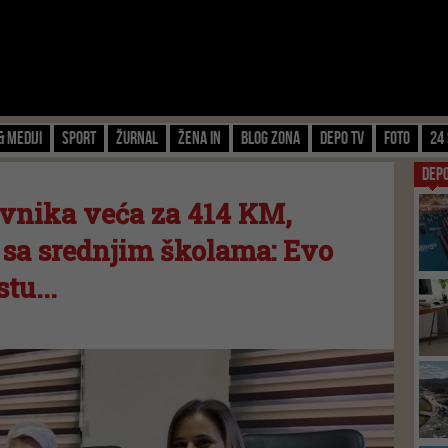
& Mediji
Sport
Žurnal
Žena IN
Blog zona
Depo TV
FOTO
24 
DEP
avnika veća za 414 KM,
 sa srednjim školama: Evo
tu...