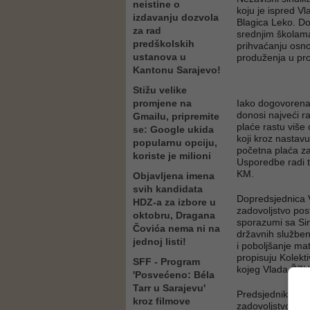
neistine o
koju je ispred Vl
izdavanju dozvola
Blagica Leko. D
za rad
srednjim školam
predškolskih
prihvaćanju osno
ustanova u
produženja u pro
Kantonu Sarajevo!
Stižu velike
promjene na
Iako dogovorena
donosi najveći r
Gmailu, pripremite
plaće rastu više
se: Google ukida
koji kroz nasta
popularnu opciju,
početna plaća za
koriste je milioni
Usporedbe radi t
KM.
Objavljena imena
svih kandidata
Dopredsjednica Vl
HDZ-a za izbore u
zadovoljstvo pos
oktobru, Dragana
sporazumi sa Si
Čovića nema ni na
državnih služben
jednoj listi!
i poboljšanje ma
propisuju Kolekti
SFF - Program
kojeg Vlada ŽZH 
'Posvećeno: Béla
Tarr u Sarajevu'
Predsjednik Vla
kroz filmove
zadovoljstvo svi