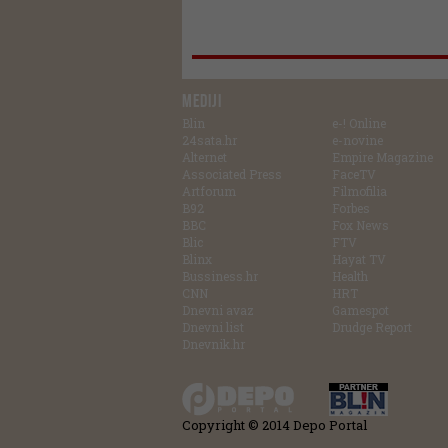
MEDIJI
Blin
e-! Online
24sata.hr
e-novine
Alternet
Empire Magazine
Associated Press
FaceTV
Artforum
Filmofilia
B92
Forbes
BBC
Fox News
Blic
FTV
Blinx
Hayat TV
Bussiness.hr
Health
CNN
HRT
Dnevni avaz
Gamespot
Dnevni list
Drudge Report
Dnevnik.hr
Copyright © 2014 Depo Portal