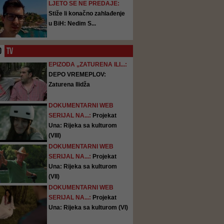
LJETO SE NE PREDAJE:
Stiže li konačno zahlađenje
u BiH: Nedim S...
O
TV
EPIZODA „ZATURENA ILI...:
DEPO VREMEPLOV:
Zaturena Ilidža
DOKUMENTARNI WEB
SERIJAL NA...:
Projekat
Una: Rijeka sa kulturom
(VIII)
DOKUMENTARNI WEB
SERIJAL NA...:
Projekat
Una: Rijeka sa kulturom
(VII)
DOKUMENTARNI WEB
SERIJAL NA...:
Projekat
Una: Rijeka sa kulturom (VI)