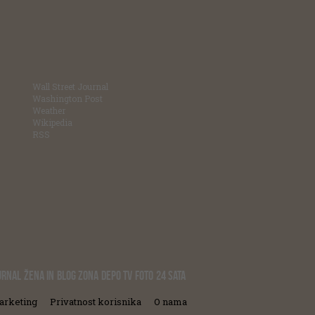
Wall Street Journal
Washington Post
Weather
Wikipedia
RSS
URNAL
ŽENA IN
BLOG ZONA
DEPO TV
FOTO
24 SATA
arketing
Privatnost korisnika
O nama