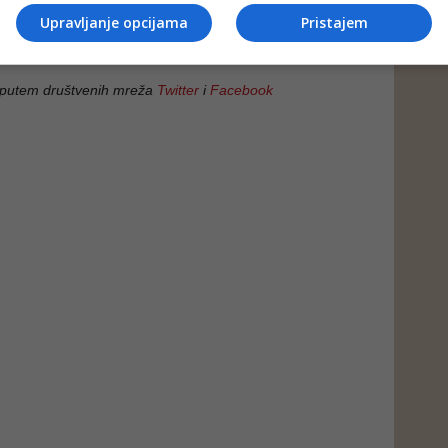
Upravljanje opcijama
Pristajem
 putem društvenih mreža
Twitter
i
Facebook