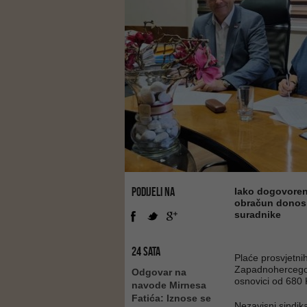
PODIJELI NA
Iako dogovoren
obračun donosi 
suradnike
24 SATA
Plaće prosvjetni
Zapadnohercegov
Odgovar na
osnovici od 680
navode Mirnesa
Fatića: Iznose se
Nezavisni sindik