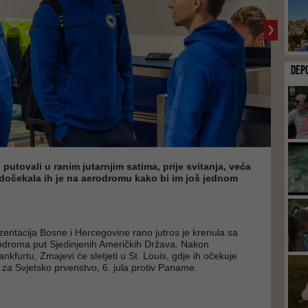
DEP
 putovali u ranim jutarnjim satima, prije svitanja, veća
dočekala ih je na aerodromu kako bi im još jednom
entacija Bosne i Hercegovine rano jutros je krenula sa
odroma put Sjedinjenih Američkih Država. Nakon
nkfurtu, Zmajevi će sletjeti u St. Louis, gdje ih očekuje
za Svjetsko prvenstvo, 6. jula protiv Paname.