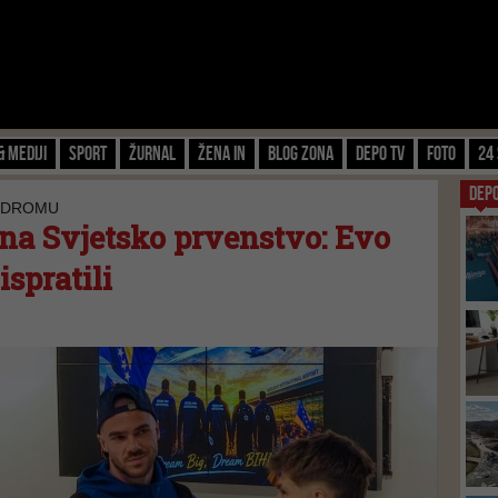
& Mediji
Sport
Žurnal
Žena IN
Blog zona
Depo TV
FOTO
24 
DEP
ODROMU
 na Svjetsko prvenstvo: Evo
ispratili