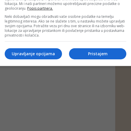
lokacija. Mi i naši partneri možemo upotrebljavati precizne podatke o
geolociranju.
Popis partnera.
Neki dobavljači mogu obrađivati vaše osobne podatke na temelju
legitimnog interesa. Ako se ne slažete s tim, u nastavku možete upravljati
svojim opcijama. Potražite vezu pri dnu ove stranice ili na izborniku web-
lokacije za upravljanje pristankom ili povlačenje pristanka u postavkama
privatnosti i kolačića.
Upravljanje opcijama
Pristajem