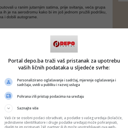
utovali u ranim jutarnjim satima, prije svitanja, veća grupa
 ih je na aerodromu kako bi im još jednom pružili podršku,
ima i dobili autograme.
af Foto:FENA)
 putem društvenih mreža
Twitter
i
Facebook
Portal depo.ba traži vaš pristanak za upotrebu
vaših ličnih podataka u sljedeće svrhe:
Personalizirano oglašavanje i sadržaj, mjerenje oglašavanja i
sadržaja, uvidi u publiku i razvoj usluga
Pohrana i/ili pristup podacima na uređaju
Saznajte više
Vaši će se osobni podaci obrađivati, a podatke s vašeg uređaja (kolačiće,
jedinstvene identifikatore i druge podatke uređaja) može pohranjivati,
dijeliti te im pristupati 241 partner ili ih može upotrebljavati ova web-