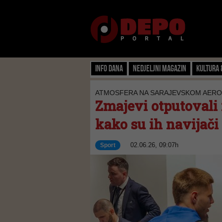
Info dana
Nedjeljni magazin
Kultura 
ATMOSFERA NA SARAJEVSKOM AER
Zmajevi otputovali
kako su ih navijači 
02.06.26, 09:07h
Sport