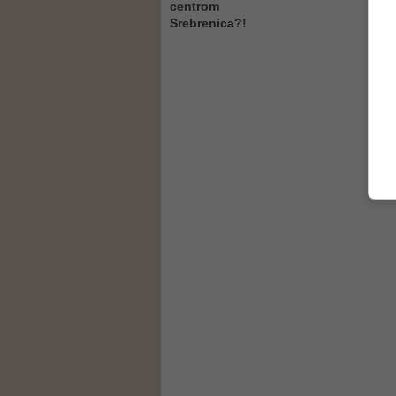
centrom
Srebrenica?!