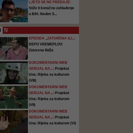
LJETO SE NE PREDAJE:
Stiže li konačno zahlađenje
u BiH: Nedim S...
O
TV
EPIZODA „ZATURENA ILI...:
DEPO VREMEPLOV:
Zaturena Ilidža
DOKUMENTARNI WEB
SERIJAL NA...:
Projekat
Una: Rijeka sa kulturom
(VIII)
DOKUMENTARNI WEB
SERIJAL NA...:
Projekat
Una: Rijeka sa kulturom
(VII)
DOKUMENTARNI WEB
SERIJAL NA...:
Projekat
Una: Rijeka sa kulturom (VI)