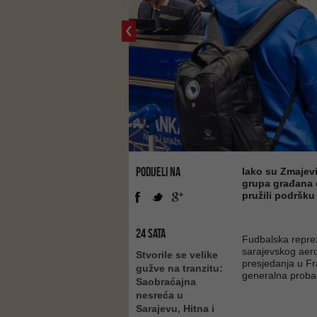
PODIJELI NA
Iako su Zmajevi
grupa građana 
pružili podršku
24 SATA
Fudbalska reprez
sarajevskog aer
Stvorile se velike
presjedanja u Fra
gužve na tranzitu:
generalna proba 
Saobraćajna
nesreća u
Sarajevu, Hitna i