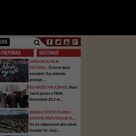
SATA
O PREPORUKA
NAJČITANIJE
SARAJEVO FILM
FESTIVAL:
Četvrto ljeto
zaredom Trg slobode
postaje ...
KO MOŽE APLICIRATI:
Novi
Javni pozivi u FBiH:
Rekordnih 20,3 m...
IZMEĐU ŠTETE PO BIH I
ZAŠTITE REPUTACIJE B...:
Ko će odgovarati ako stane
Koridor Vc: Kaž...