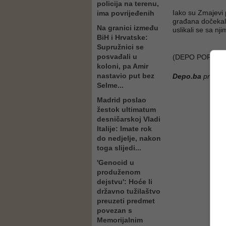
policija na terenu,
Iako su Zmajevi p
ima povrijeđenih
građana dočekala
Na granici između
uslikali se sa nj
BiH i Hrvatske:
Supružnici se
posvađali u
(DEPO PORTAL/
koloni, pa Amir
nastavio put bez
Depo.ba
pratite
Selme...
Madrid poslao
žestok ultimatum
desničarskoj Vladi
Italije: Imate rok
do nedjelje, nakon
toga slijedi...
'Genocid u
produženom
dejstvu': Hoće li
državno tužilaštvo
preuzeti predmet
povezan s
Memorijalnim