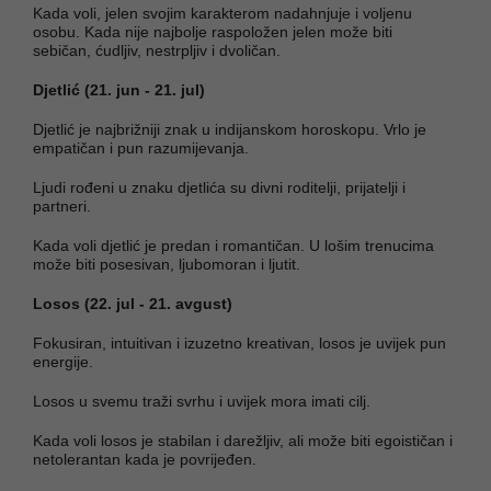
Kada voli, jelen svojim karakterom nadahnjuje i voljenu
osobu. Kada nije najbolje raspoložen jelen može biti
sebičan, ćudljiv, nestrpljiv i dvoličan.
Djetlić (21. jun - 21. jul)
Djetlić je najbrižniji znak u indijanskom horoskopu. Vrlo je
empatičan i pun razumijevanja.
Ljudi rođeni u znaku djetlića su divni roditelji, prijatelji i
partneri.
Kada voli djetlić je predan i romantičan. U lošim trenucima
može biti posesivan, ljubomoran i ljutit.
Losos (22. jul - 21. avgust)
Fokusiran, intuitivan i izuzetno kreativan, losos je uvijek pun
energije.
Losos u svemu traži svrhu i uvijek mora imati cilj.
Kada voli losos je stabilan i darežljiv, ali može biti egoističan i
netolerantan kada je povrijeđen.