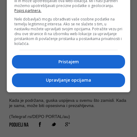
ili ih može upotrebljavati ova web-lokacija. Mi i naši partneri
možemo upotrebljavati precizne podatke o geolociranju.
Kada ne osjeća ljubav, može postati povučena i agresivna.
Popis partnera.
Sova (23. novembar - 21. decembar)
Neki dobavljači mogu obrađivati vaše osobne podatke na
temelju legitimnog interesa. Ako se ne slažete s tim, u
nastavku možete upravljati svojim opcijama. Potražite vezu pri
Sova je nemirna i sklona promjenama.
dnu ove stranice ili na izborniku web-lokacije za upravljanje
pristankom ili povlačenje pristanka u postavkama privatnosti i
Često je u pokretu i voli avanture.
kolačića.
Kada voli, sova je osjećajna i obazriva, a kada nije njen dan
može biti ogorčena i ratoborna.
Pristajem
Guska (22. decembar - 19. januar)
Guska je uporna i ambiciozna.
Upravljanje opcijama
Uvijek ide ka cilju i ne odustaje.
Kada je podržana, guska uspijeva u svemu što zamisli. Kada
je sama, može biti opsesivna i prezahtjevna.
(Telegraf.rs/DEPO PORTAL/au)
PODIJELI NA