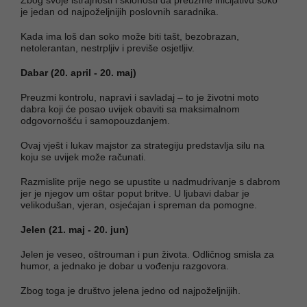
je jedan od najpoželjnijih poslovnih saradnika.
Kada ima loš dan soko može biti tašt, bezobrazan,
netolerantan, nestrpljiv i previše osjetljiv.
Dabar (20. april - 20. maj)
Preuzmi kontrolu, napravi i savladaj – to je životni moto
dabra koji će posao uvijek obaviti sa maksimalnom
odgovornošću i samopouzdanjem.
Ovaj vješt i lukav majstor za strategiju predstavlja silu na
koju se uvijek može računati.
Razmislite prije nego se upustite u nadmudrivanje s dabrom
jer je njegov um oštar poput britve. U ljubavi dabar je
velikodušan, vjeran, osjećajan i spreman da pomogne.
Jelen (21. maj - 20. jun)
Jelen je veseo, oštrouman i pun života. Odličnog smisla za
humor, a jednako je dobar u vođenju razgovora.
Zbog toga je društvo jelena jedno od najpoželjnijih.