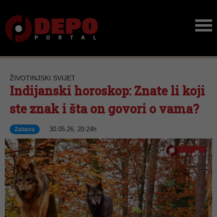
ŽIVOTINJSKI SVIJET
Indijanski horoskop: Znate li koji
ste znak i šta on govori o vama?
30.05.26, 20:24h
Zabava