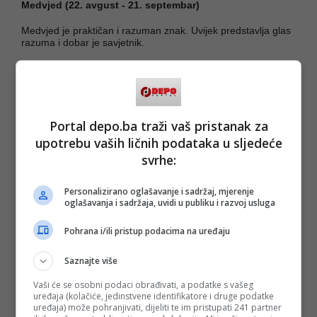
Medvjed (22. avgust - 21. septembar)
Medvjed je praktičan i razuman znak. Uvijek predstavlja glas
razuma i dobar je savjetnik.
Medvjeda krasi ogromno srce i darežljivost.
Kada nije najbolje raspoložen, medvjed može biti povučen,
lijen i sitničav.
Portal depo.ba traži vaš pristanak za
Gavran (22. septembar - 22. oktobar)
upotrebu vaših ličnih podataka u sljedeće
Gavran je rođeni zabavljač i šarmer.
svrhe:
Kada je okružen ljubavlju, gavran je romantičan i opušten.
Personalizirano oglašavanje i sadržaj, mjerenje
oglašavanja i sadržaja, uvidi u publiku i razvoj usluga
Kada nije u najboljem raspoloženju može biti osvetoljubiv i
nedosljedan.
Pohrana i/ili pristup podacima na uređaju
Zmija (23. oktobar - 22. novembar)
Saznajte više
Zmija je izuzetno duhovan znak i često ima jake intuitivne
sposobnosti.
Vaši će se osobni podaci obrađivati, a podatke s vašeg
uređaja (kolačiće, jedinstvene identifikatore i druge podatke
uređaja) može pohranjivati, dijeliti te im pristupati 241 partner
U vezi je strastvena i brižna.