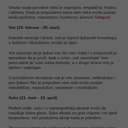
Unutar svoje porodice vidra je osjećajna, empatična, hrabra
i iskrena. Kada je prepuštena sama sebi vidra može postati
beskrupulozna, nepristojna i buntovna, prenosi
Telegraf
.
Vuk (19. februar - 20. mart)
Dubokih emocija i strasti, vuk je najveći ljubavnik horoskopa,
u fizičkom i filozofskom smislu te riječi.
Vuk razumije da je ljubav sve što nam treba i u potpunosti je
sposoban da je pruži. Ipak u izreci „vuk samotnjak” ima
puno istine jer vuku treba sloboda, a s druge strane vrlo je
nježan i osjećajan.
U porodičnom okruženju vuk je vrlo strastven, velikodušan i
pun ljubavi. Ako je prepušten sam sebi može postati
nepraktičan, neposlušan, opsesivan i osvetoljubiv.
Soko (21. mart - 19. april)
Rođeni vođa, soko i u najnezgodnijoj situaciji može da
rasuđuje bistre glave. Soko nikada ne gubi vrijeme i ne sjedi
besposleno, već preduzima akcije kada je potrebno.
Zbog svoje istrajnosti i sklonosti da preuzme inicijativu soko