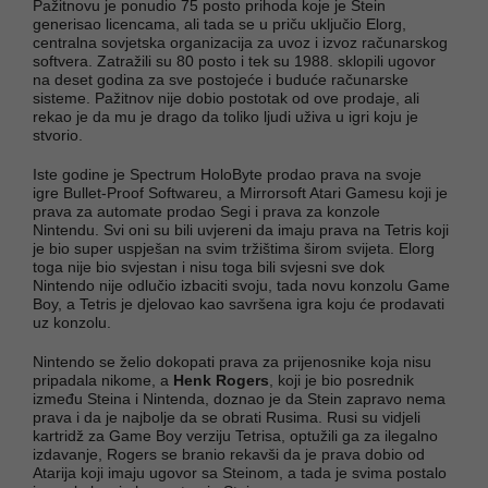
Pažitnovu je ponudio 75 posto prihoda koje je Stein
generisao licencama, ali tada se u priču uključio Elorg,
centralna sovjetska organizacija za uvoz i izvoz računarskog
softvera. Zatražili su 80 posto i tek su 1988. sklopili ugovor
na deset godina za sve postojeće i buduće računarske
sisteme. Pažitnov nije dobio postotak od ove prodaje, ali
rekao je da mu je drago da toliko ljudi uživa u igri koju je
stvorio.
Iste godine je Spectrum HoloByte prodao prava na svoje
igre Bullet-Proof Softwareu, a Mirrorsoft Atari Gamesu koji je
prava za automate prodao Segi i prava za konzole
Nintendu. Svi oni su bili uvjereni da imaju prava na Tetris koji
je bio super uspješan na svim tržištima širom svijeta. Elorg
toga nije bio svjestan i nisu toga bili svjesni sve dok
Nintendo nije odlučio izbaciti svoju, tada novu konzolu Game
Boy, a Tetris je djelovao kao savršena igra koju će prodavati
uz konzolu.
Nintendo se želio dokopati prava za prijenosnike koja nisu
pripadala nikome, a
Henk Rogers
, koji je bio posrednik
između Steina i Nintenda, doznao je da Stein zapravo nema
prava i da je najbolje da se obrati Rusima. Rusi su vidjeli
kartridž za Game Boy verziju Tetrisa, optužili ga za ilegalno
izdavanje, Rogers se branio rekavši da je prava dobio od
Atarija koji imaju ugovor sa Steinom, a tada je svima postalo