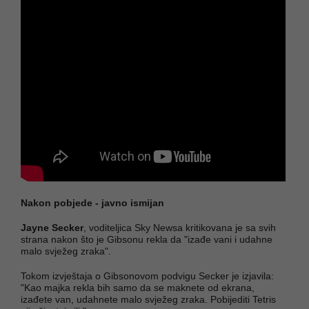
Nakon pobjede - javno ismijan
Jayne Secker
, voditeljica Sky Newsa kritikovana je sa svih
strana nakon što je Gibsonu rekla da "izađe vani i udahne
malo svježeg zraka".
Tokom izvještaja o Gibsonovom podvigu Secker je izjavila:
"Kao majka rekla bih samo da se maknete od ekrana,
izađete van, udahnete malo svježeg zraka. Pobijediti Tetris