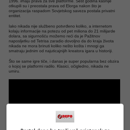
1996. imaju prava za sve platforme. Šest godina kasnije
otkupili su i preostala prava od Elorga nakon što je
organizacija raspadom Sovjetskog saveza postala privatni
entitet.
Iako nikada nije službeno potvrđeno koliko, a internetom
kolaju informacije na potezu od pet miliona do 21 milijarde
dolara, sa sigurnošću možemo reći da je Pažitnov
naposljetku od Tetrisa zaradio dovoljno da do kraja života
nikada ne mora brinuti koliko nešto košta i mnogi ga
smatraju jednim od najuticajnijih kreatora igara u historiji.
Što se same igre tiče, i danas je super popularna bez obzira
o kojoj se platformi radilo. Klasici, očigledno, nikada ne
umiru.