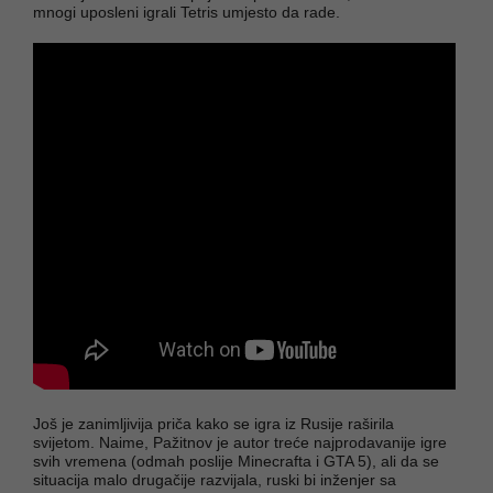
mnogi uposleni igrali Tetris umjesto da rade.
Još je zanimljivija priča kako se igra iz Rusije raširila
svijetom. Naime, Pažitnov je autor treće najprodavanije igre
svih vremena (odmah poslije Minecrafta i GTA 5), ali da se
situacija malo drugačije razvijala, ruski bi inženjer sa