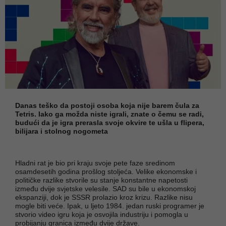
Danas teško da postoji osoba koja nije barem čula za
Tetris. Iako ga možda niste igrali, znate o čemu se radi,
budući da je igra prerasla svoje okvire te ušla u flipera,
bilijara i stolnog nogometa
Hladni rat je bio pri kraju svoje pete faze sredinom
osamdesetih godina prošlog stoljeća. Velike ekonomske i
političke razlike stvorile su stanje konstantne napetosti
između dvije svjetske velesile. SAD su bile u ekonomskoj
ekspanziji, dok je SSSR prolazio kroz krizu. Razlike nisu
mogle biti veće. Ipak, u ljeto 1984. jedan ruski programer je
stvorio video igru koja je osvojila industriju i pomogla u
probijanju granica između dvije države.