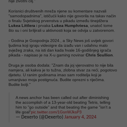
nije životni cilj."
Korisnici društvenih mreža njene su komentare nazvali
"samodopadnima", ističućii kako nije govorila na takav način
o finalu Svjetskog prvenstva u pikadu između tinejdžera
Lukea Littlera
i prvaka
Lukea Humphriesa
, unatoč tome
što su i oni briljirali u aktivnosti koja se odvija u zatvorenom.
- Godina je Gospodnja 2024., a Sky News još uvijek govori
ljudima koji igraju videoigre da izađu van i udahnu malo
svježeg zraka, na isti dan kada hvale 16-godišnjeg igrača
pikada - napisao je na X-u gaming novinar
Chris Scullion
.
Druga je osoba dodala: "Znam da joj vjerovatno to nije bila
namjera, ali kakva je to tužna, zlobna stvar za reći, pogotovo
djetetu. U ranim godinama imao sam roditelja koji je
umanjivao moja postignuća. Budite oprezni s riječima.
Budite bolji."
A news anchor has been called out after diminishing
the accomplish of a 13-year-old beating Tetris, telling
him to "go outside" and that beating the game "isn't a
life goal"
pic.twitter.com/1GsnWJksP3
— Dexerto (@Dexerto)
January 4, 2024