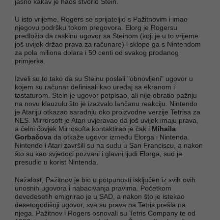
jasno kakav je haos stvorio Stein.
U isto vrijeme, Rogers se sprijateljio s Pažitnovim i imao
njegovu podršku tokom pregovora. Elorg je Rogersu
predložio da raskinu ugovor sa Steinom (koji je u to vrijeme
još uvijek držao prava za računare) i sklope ga s Nintendom
za pola miliona dolara i 50 centi od svakog prodanog
primjerka.
Izveli su to tako da su Steinu poslali "obnovljeni" ugovor u
kojem su računar definisali kao uređaj sa ekranom i
tastaturom. Stein je ugovor potpisao, ali nije obratio pažnju
na novu klauzulu što je izazvalo lančanu reakciju. Nintendo
je Atariju otkazao saradnju oko proizvodne verzije Tetrisa za
NES. Mirrorsoft je Atari uvjeravao da još uvijek imaju prava,
a čelni čovjek Mirrosofta kontaktirao je čak i
Mihaila
Gorbačova
da otkaže ugovor između Elorga i Nintenda.
Nintendo i Atari završili su na sudu u San Franciscu, a nakon
što su kao svjedoci pozvani i glavni ljudi Elorga, sud je
presudio u korist Nintenda.
Nažalost, Pažitnov je bio u potpunosti isključen iz svih ovih
unosnih ugovora i nabacivanja pravima. Početkom
devedesetih emigrirao je u SAD, a nakon što je istekao
desetogodišnji ugovor, sva su prava na Tetris prešla na
njega. Pažitnov i Rogers osnovali su Tetris Company te od