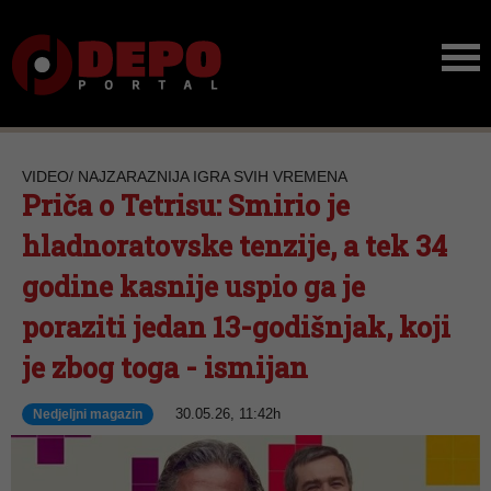
VIDEO/ NAJZARAZNIJA IGRA SVIH VREMENA
Priča o Tetrisu: Smirio je
hladnoratovske tenzije, a tek 34
godine kasnije uspio ga je
poraziti jedan 13-godišnjak, koji
je zbog toga - ismijan
30.05.26, 11:42h
Nedjeljni magazin