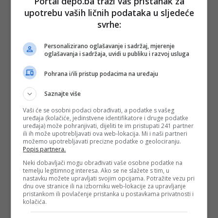
Portal depo.ba traži vaš pristanak za
upotrebu vaših ličnih podataka u sljedeće
svrhe:
Personalizirano oglašavanje i sadržaj, mjerenje
oglašavanja i sadržaja, uvidi u publiku i razvoj usluga
Pohrana i/ili pristup podacima na uređaju
Pobjeda čovjeka nad Tetrisom - tek 34 godine kasnije
Saznajte više
Tinejdžer iz američke Oklahome, 13-godišnji
Willis Gibson
,
postao je prvi čovjek u historiji koji je uspio pobijediti Tetris,
Vaši će se osobni podaci obrađivati, a podatke s vašeg
34 godine nakon njegovog lansiranja. Gibson je na svom
uređaja (kolačiće, jedinstvene identifikatore i druge podatke
YouTube kanalu objavio video trenutka kada je došao 157.
uređaja) može pohranjivati, dijeliti te im pristupati 241 partner
ili ih može upotrebljavati ova web-lokacija. Mi i naši partneri
levela, što je na kraju i rezultiralo "padom" igre.
možemo upotrebljavati precizne podatke o geolociranju.
Popis partnera.
- Onesvijestit ću se, ne osjećam prste! - rekao je Gibson
prije nego što se, svladan silnim uzbuđenjem, srušio nazad
Neki dobavljači mogu obrađivati vaše osobne podatke na
u stolicu.
temelju legitimnog interesa. Ako se ne slažete s tim, u
nastavku možete upravljati svojim opcijama. Potražite vezu pri
Za ovaj podvig mu je trebalo samo 38 minuta, a do prije
dnu ove stranice ili na izborniku web-lokacije za upravljanje
nekoliko godina igrači su vjerovali kako je moguće doći
pristankom ili povlačenje pristanka u postavkama privatnosti i
kolačića.
samo do 29. levela.