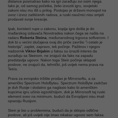
distance posmatrao kako na igri zarađuju svi osim njega.
Iako je, od samog početka, želio izvoziti igru, sovjetski
zakoni nisu mu išli u prilog. Postojao je državni monopol na
uvoz i izvoz zaštićenih radova, a ruski naučnici nisu smjeli
prodavati svoje kreacije.
Ipak, koristeći rupe u zakonu, kopija igre došla je do
mađarskog izdavača Novotradea nakon čega se našla na
radaru
Roberta Steina
, međunarodnog trgovca softverom. I
dok bi u većini slučajeva ovaj dio priče završio "i ostalo je
historija", zaplet, zapravo, tek počinje. Pažitnov i njegov
nadzornik
Viktor Brjabin
u faksu su izrazili interes da
surađuju sa Steinom, ne znajući da faks na zapadu
predstavlja ugovor. Nakon toga Stein počinje sklapati
poslove, ne znajući da, tehnički, još uvijek nema prava na
Tetris.
Prava za evropsko tržište prodao je Mirrorsoftu, a za
američko Spectrum HoloByteu. Spectrum HoloByte zadržao
je duh Rusije i dodatno ga naglasio kako bi američkim
kupcima igru učinio egzotičnijom, dok je Mirrorsoft taj ruski
element sveo na minimum, budući da Evropljani nisu imali
opsesiju Rusijom.
Stein je bio u problemima, budući da je sklopio odlične
poslove, ali još uvijek nije imao nikakav ugovor sem faksa.