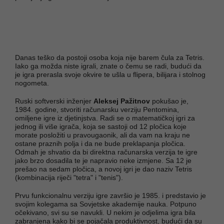
Danas teško da postoji osoba koja nije barem čula za Tetris.
Iako ga možda niste igrali, znate o čemu se radi, budući da
je igra prerasla svoje okvire te ušla u flipera, bilijara i stolnog
nogometa.
Ruski softverski inženjer
Aleksej Pažitnov
pokušao je,
1984. godine, stvoriti računarsku verziju Pentomina,
omiljene igre iz djetinjstva. Radi se o matematičkoj igri za
jednog ili više igrača, koja se sastoji od 12 pločica koje
morate posložiti u pravougaonik, ali da vam na kraju ne
ostane praznih polja i da ne bude preklapanja pločica.
Odmah je shvatio da bi direktna računarska verzija te igre
jako brzo dosadila te je napravio neke izmjene. Sa 12 je
prešao na sedam pločica, a novoj igri je dao naziv Tetris
(kombinacija riječi "tetra" i "tenis").
Prvu funkcionalnu verziju igre završio je 1985. i predstavio je
svojim kolegama sa Sovjetske akademije nauka. Potpuno
očekivano, svi su se navukli. U nekim je odjelima igra bila
zabranjena kako bi se pojačala produktivnost, budući da su